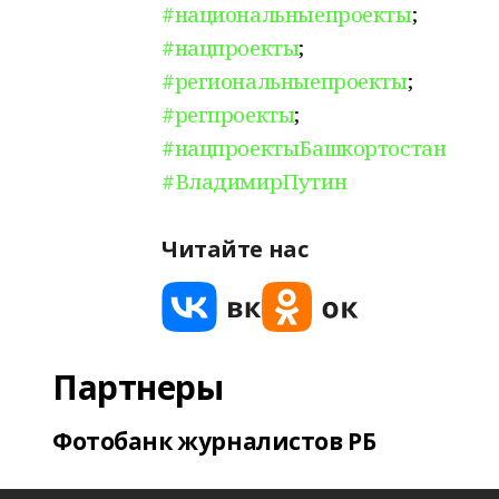
#национальныепроекты
;
#нацпроекты
;
#региональныепроекты
;
#регпроекты
;
#нацпроектыБашкортостан
#ВладимирПутин
Читайте нас
Партнеры
Фотобанк журналистов РБ