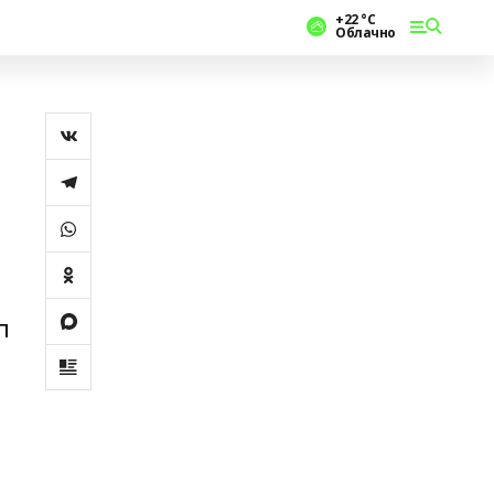
+22 °С
Облачно
п