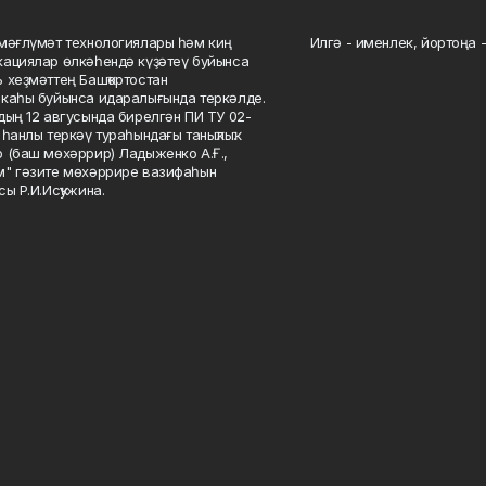
мәғлүмәт технологиялары һәм киң
Илгә - именлек, йортоңа - 
ациялар өлкәһендә күҙәтеү буйынса
 хеҙмәттең Башҡортостан
каһы буйынса идаралығында теркәлде.
дың 12 авгусында бирелгән ПИ ТУ 02-
һанлы теркәү тураһындағы таныҡлыҡ.
 (баш мөхәррир) Ладыженко А.Ғ.,
" гәзите мөхәррире вазифаһын
сы Р.И.Исҡужина.