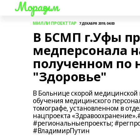
Мораҙым
МИЛЛИ ПРОЕКТТАР
7 ДЕКАБРЯ 2019, 04:00
В БСМП г.Уфы п
медперсонала н
полученном по 
"Здоровье"
В Больнице скорой медицинской
обучения медицинского персона
томографе, установленном в отд
нацпроекта «Здравоохранение».
#региональныепроекты; #регпр
#ВладимирПутин