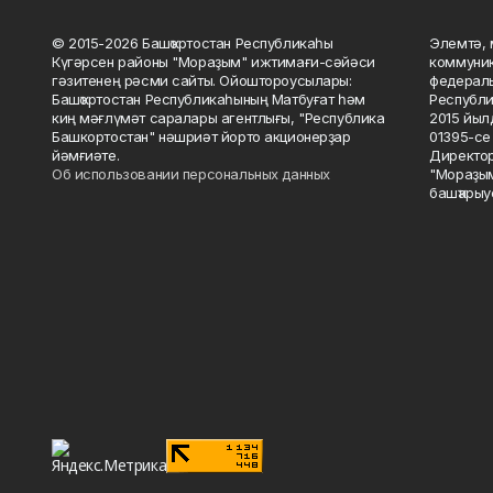
© 2015-2026 Башҡортостан Республикаһы
Элемтә, 
Күгәрсен районы "Мораҙым" ижтимағи-сәйәси
коммуник
гәзитенең рәсми сайты. Ойоштороусылары:
федераль
Башҡортостан Республикаһының Матбуғат һәм
Республи
киң мәғлүмәт саралары агентлығы, "Республика
2015 йыл
Башкортостан" нәшриәт йорто акционерҙар
01395-се 
йәмғиәте.
Директор
Об использовании персональных данных
"Мораҙым
башҡарыу