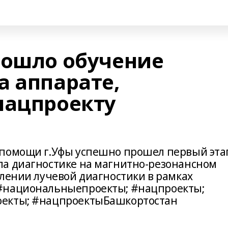
рошло обучение
а аппарате,
нацпроекту
 помощи г.Уфы успешно прошел первый эта
ла диагностике на магнитно-резонансном
елении лучевой диагностики в рамках
#национальныепроекты; #нацпроекты;
оекты; #нацпроектыБашкортостан