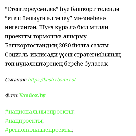
“Етештереүсәнлек” һүҙе башҡорт телендә
“етеш йәшәүгә өлгәшеү” мәғәнәһенә
нигеҙләнгән. Шуға күрә лә был милли
проектты тормошҡа ашырыу
Башҡортостандың 2030 йылға саҡлы
Социаль-иҡтисади үҫеш стратегияһының
төп йүнәлештәренең береһе буласаҡ.
Сығанаҡ:
https://bash.rbsmi.ru/
Yandex.by
Фото:
#национальныепроекты
;
#нацпроекты
;
#региональныепроекты
;