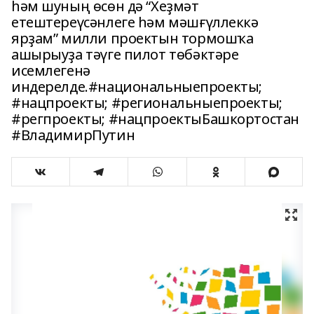
һәм шуның өсөн дә “Хеҙмәт
етештереүсәнлеге һәм мәшғүллеккә
ярҙам” милли проектын тормошҡа
ашырыуҙа тәүге пилот төбәктәре
исемлегенә
индерелде.#национальныепроекты;
#нацпроекты; #региональныепроекты;
#регпроекты; #нацпроектыБашкортостан
#ВладимирПутин