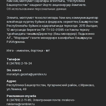
һәм киң мәғлүмәт саралары агентлығы, "Республика
Башкортостан" нәшриәт йорто акционерҙар йәмғиәте.
Об использовании персональных данных
Элемтә, мәғлүмәт технологиялары һәм киң коммуникациялар
өлкәһендә күҙәтеү буйынса федераль хеҙмәттең Башҡортостан
Республикаһы буйынса идаралығында теркәлде. 2015 йылдың
12 авгусында бирелгән ПИ ТУ 02-01395-се һанлы теркәү
тураһындағы таныҡлыҡ. Директор (баш мөхәррир) Ладыженко
А.Ғ., "Мораҙым" гәзите мөхәррире вазифаһын башҡарыусы
Р.И.Исҡужина.
Илгә - именлек, йортоңа - ҡот!
Телефон
8 (34789) 2-19-24
Эл. почта
moradym.gazeta@yandex.ru
Адрес
Республика Башкортостан, Кугарчинский район, с.Мраково,
ул.Ленина, 49
Рекламная служба
8 (34789) 2-11-85; Электронная почта: mrakovo-
reklama@rambler.ru