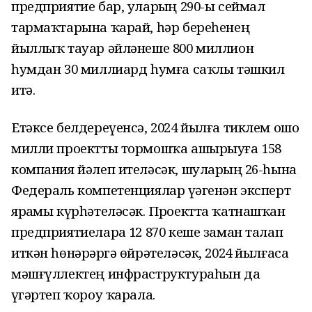
предприятие бар, уларҙың 290-ы сеймал
тармаҡтарына ҡарай, һәр береһенең
йыллыҡ тауар әйләнеше 800 миллион
һумдан 30 миллиард һумға саҡлы тәшкил
итә.
Етәксе белдереүенсә, 2024 йылға тиклем ошо
милли проектты тормошҡа ашырыуға 158
компания йәлеп ителәсәк, шуларҙың 26-һына
Федераль компетенциялар үҙәгенән эксперт
ярҙамы күрһәтеләсәк. Проектта ҡатнашҡан
предприятиеларҙа 12 870 кеше заман талап
иткән һөнәрҙәргә өйрәтеләсәк, 2024 йылғаса
мәшғүллектең инфраструктураһын да
үҙгәртеп ҡороу ҡарала.