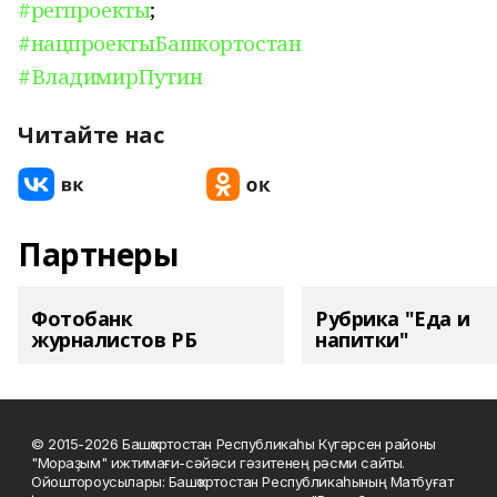
#регпроекты
;
#нацпроектыБашкортостан
#ВладимирПутин
Читайте нас
Партнеры
Фотобанк
Рубрика "Еда и
журналистов РБ
напитки"
© 2015-2026 Башҡортостан Республикаһы Күгәрсен районы
"Мораҙым" ижтимағи-сәйәси гәзитенең рәсми сайты.
Ойоштороусылары: Башҡортостан Республикаһының Матбуғат