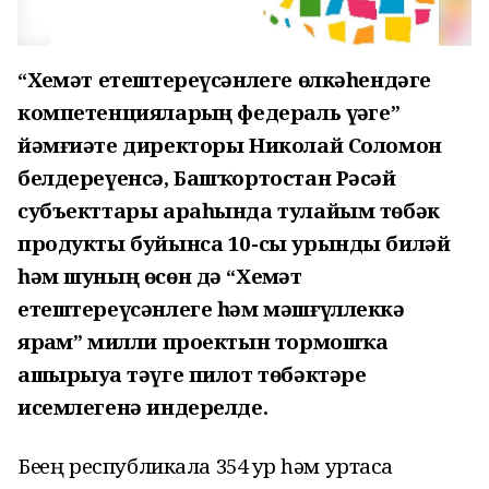
“Хеҙмәт етештереүсәнлеге өлкәһендәге
компетенцияларҙың федераль үҙәге”
йәмғиәте директоры Николай Соломон
белдереүенсә, Башҡортостан Рәсәй
субъекттары араһында тулайым төбәк
продукты буйынса 10-сы урынды биләй
һәм шуның өсөн дә “Хеҙмәт
етештереүсәнлеге һәм мәшғүллеккә
ярҙам” милли проектын тормошҡа
ашырыуҙа тәүге пилот төбәктәре
исемлегенә индерелде.
Беҙҙең республикала 354 ҙур һәм уртаса