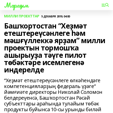
Мораҙым
МИЛЛИ ПРОЕКТТАР
5 ДЕКАБРЯ 2019, 04:00
Башҡортостан “Хеҙмәт
етештереүсәнлеге һәм
мәшғүллеккә ярҙам” милли
проектын тормошҡа
ашырыуҙа тәүге пилот
төбәктәре исемлегенә
индерелде
“Хеҙмәт етештереүсәнлеге өлкәһендәге
компетенцияларҙың федераль үҙәге”
йәмғиәте директоры Николай Соломон
белдереүенсә, Башҡортостан Рәсәй
субъекттары араһында тулайым төбәк
продукты буйынса 10-сы урынды биләй