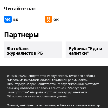
Читайте нас
Партнеры
Фотобанк
Рубрика "Еда и
журналистов РБ
напитки"
© 2015-2026 Башҡортостан Республикаһы Күгәрсен районы
"Мораҙым" ижтимағи-сәйәси гәзитенең рәсми сайты.
Ойоштороусылары: Башҡортостан Республикаһының Матбуғат
һәм киң мәғлүмәт саралары агентлығы, "Республика
Башкортостан" нәшриәт йорто акционерҙар йәмғиәте.
Об использовании персональных данных
Элемтә, мәғлүмәт технологиялары һәм киң коммуникациялар