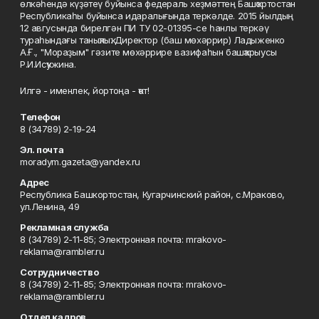
өлкәһендә күҙәтеү буйынса федераль хеҙмәттең Башҡортостан
Республикаһы буйынса идаралығында теркәлде. 2015 йылдың
12 авгусында бирелгән ПИ ТУ 02-01395-се һанлы теркәү
тураһындағы таныҡлыҡ. Директор (баш мөхәррир) Ладыженко
А.Ғ., "Мораҙым" гәзите мөхәррире вазифаһын башҡарыусы
Р.И.Исҡужина.
Илгә - именлек, йортоңа - ҡот!
Телефон
8 (34789) 2-19-24
Эл. почта
moradym.gazeta@yandex.ru
Адрес
Республика Башкортостан, Кугарчинский район, с.Мраково,
ул.Ленина, 49
Рекламная служба
8 (34789) 2-11-85; Электронная почта: mrakovo-
reklama@rambler.ru
Сотрудничество
8 (34789) 2-11-85; Электронная почта: mrakovo-
reklama@rambler.ru
Отдел кадров