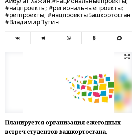
Айбулат Хажин.#национальныепроекты;
#нацпроекты; #региональныепроекты;
#регпроекты; #нацпроектыБашкортостан
#ВладимирПутин
Планируется организация ежегодных
встреч студентов Башкортостана,