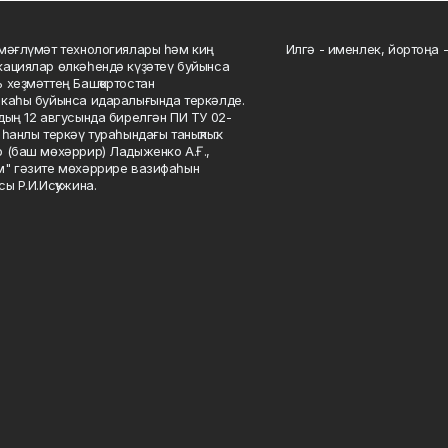
мәғлүмәт технологиялары һәм киң
Илгә - именлек, йортоңа - 
ациялар өлкәһендә күҙәтеү буйынса
 хеҙмәттең Башҡортостан
каһы буйынса идаралығында теркәлде.
дың 12 авгусында бирелгән ПИ ТУ 02-
һанлы теркәү тураһындағы таныҡлыҡ.
 (баш мөхәррир) Ладыженко А.Ғ.,
" гәзите мөхәррире вазифаһын
сы Р.И.Исҡужина.