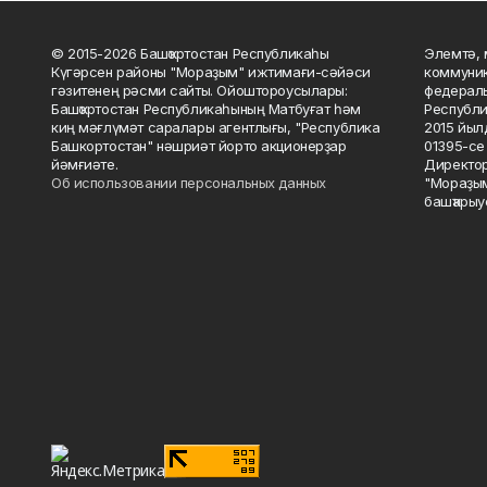
© 2015-2026 Башҡортостан Республикаһы
Элемтә, 
Күгәрсен районы "Мораҙым" ижтимағи-сәйәси
коммуник
гәзитенең рәсми сайты. Ойоштороусылары:
федераль
Башҡортостан Республикаһының Матбуғат һәм
Республи
киң мәғлүмәт саралары агентлығы, "Республика
2015 йыл
Башкортостан" нәшриәт йорто акционерҙар
01395-се 
йәмғиәте.
Директор
Об использовании персональных данных
"Мораҙым
башҡарыу