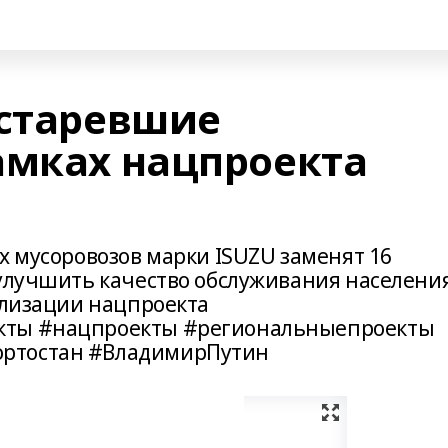
устаревшие
амках нацпроекта
х мусоровозов марки ISUZU заменят 16
 улучшить качество обслуживания населения
ализации нацпроекта
кты #нацпроекты #региональныепроекты
ртостан #ВладимирПутин