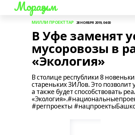
Мораҙым
МИЛЛИ ПРОЕКТТАР
28 НОЯБРЯ 2019, 04:00
В Уфе заменят 
мусоровозы в р
«Экология»
В столице республики 8 новеньки
стареньких ЗИЛов. Это позволит
а также будет способствовать ре
«Экология».#национальныепрое
#регпроекты #нацпроектыБашко