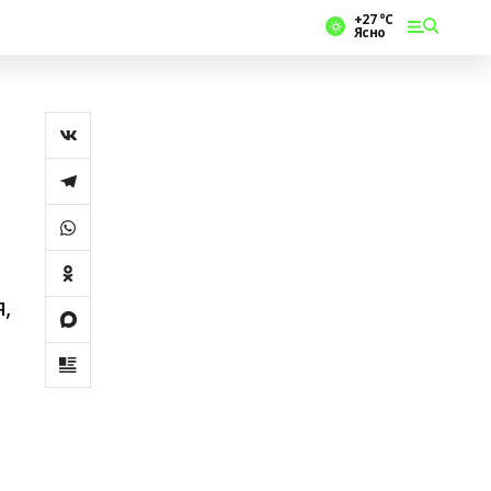
+27 °С
Ясно
,