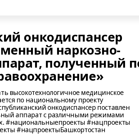
кий онкодиспансер
еменный наркозно-
парат, полученный п
равоохранение»
ать высокотехнологичное медицинское
ается по национальному проекту
еспубликанский онкодиспансер поставлен
ьный аппарат с различными режимами
их. #национальныепроекты #нацпроекты
екты #нацпроектыБашкортостан