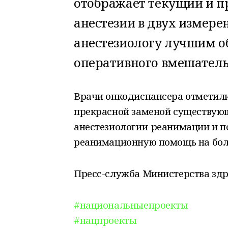
отображает текущий и п
анестезии в двух измере
анестезиологу лучшим о
оперативного вмешатель
Врачи онкодиспансера отметили
прекрасной заменой существую
анестезиологии-реанимации и по
реанимационную помощь на бол
Пресс-служба Министерства зд
#национальныепроекты
#нацпроекты