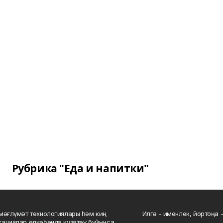
Рубрика "Еда и напитки"
мәғлүмәт технологиялары һәм киң
Илгә - именлек, йортоңа - 
ациялар өлкәһендә күҙәтеү буйынса