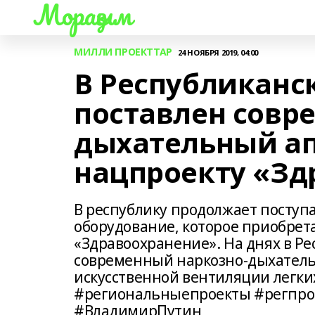
Мораҙым
МИЛЛИ ПРОЕКТТАР
24 НОЯБРЯ 2019, 04:00
В Республиканс
поставлен совр
дыхательный ап
нацпроекту «Зд
В республику продолжает поступ
оборудование, которое приобрет
«Здравоохранение». На днях в Р
современный наркозно-дыхател
искусственной вентиляции легк
#региональныепроекты #регпро
#ВладимирПутин