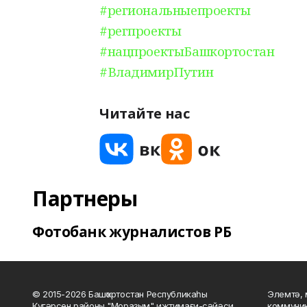
#региональныепроекты
#регпроекты
#нацпроектыБашкортостан
#ВладимирПутин
Читайте нас
Партнеры
Фотобанк журналистов РБ
© 2015-2026 Башҡортостан Республикаһы
Элемтә, 
Күгәрсен районы "Мораҙым" ижтимағи-сәйәси
коммуник