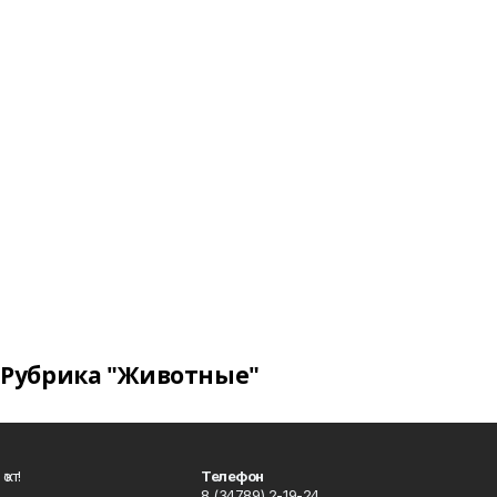
Рубрика "Животные"
ҡот!
Телефон
8 (34789) 2-19-24