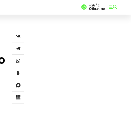
+26 °С
Облачно
о