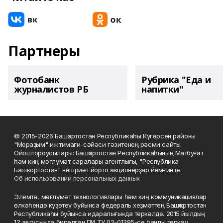
Партнеры
Фотобанк
Рубрика "Еда и
журналистов РБ
напитки"
© 2015-2026 Башҡортостан Республикаһы Күгәрсен районы
"Мораҙым" ижтимағи-сәйәси гәзитенең рәсми сайты.
Ойоштороусылары: Башҡортостан Республикаһының Матбуғат
һәм киң мәғлүмәт саралары агентлығы, "Республика
Башкортостан" нәшриәт йорто акционерҙар йәмғиәте.
Об использовании персональных данных
Элемтә, мәғлүмәт технологиялары һәм киң коммуникациялар
өлкәһендә күҙәтеү буйынса федераль хеҙмәттең Башҡортостан
Республикаһы буйынса идаралығында теркәлде. 2015 йылдың
12 авгусында бирелгән ПИ ТУ 02-01395-се һанлы теркәү