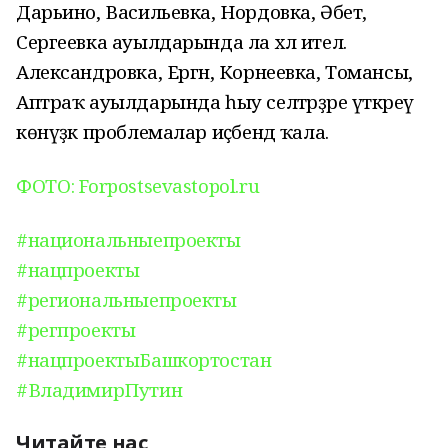
Дарьино, Васильевка, Нордовка, Әбет,
Сергеевка ауылдарында ла хәл ителә.
Александровка, Ергән, Корнеевка, Томансы,
Аптраҡ ауылдарында һыу селтәрҙәре үткәреү
көнүҙәк проблемалар иҫәбендә ҡала.
ФОТО: Forpostsevastopol.ru
#национальныепроекты
#нацпроекты
#региональныепроекты
#регпроекты
#нацпроектыБашкортостан
#ВладимирПутин
Читайте нас