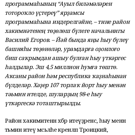
программаһының “Ауыл биләмәләрен
тотороҡло үҫтереү” ярҙамсы
программаһына индерелгәйне, – тине район
хакимиәтенең төҙөлөш бүлеге начальнигы
Василий Егоров. – Йәй бында яңы һыу бүлеү
башняһы төҙөнөләр, урамдарға оҙонлоғо
биш саҡрымдан ашыу булған һыу үткәргес
һалдылар. Эш 4,5 миллион һумға төштө.
Аҡсаны район һәм республика ҡаҙнаһынан
бүлделәр. Хәҙер 107 торлаҡ йорт һыу менән
тәьмин ителде, шуларҙың 98-е һыу
үткәргескә тоташтырылды.
Район хакимиәтенән хәбәр итеүҙәренсә, һыу менән
тәьмин итеү мәсьәләһе әкренләп Троицкий,