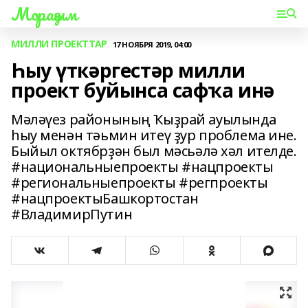
Мораҙым
МИЛЛИ ПРОЕКТТАР
17 НОЯБРЯ 2019, 04:00
Һыу үткәргестәр милли
проект буйынса сафҡа инә
Мәләүез районының Ҡыҙрай ауылында
һыу менән тәьмин итеү ҙур проблема ине.
Быйыл октябрҙән был мәсьәлә хәл ителде.
#национальныепроекты #нацпроекты
#региональныепроекты #регпроекты
#нацпроектыБашкортостан
#ВладимирПутин