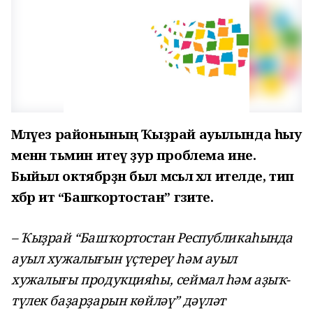
Мәләүез районының Ҡыҙрай ауылында һыу
менән тәьмин итеү ҙур проблема ине.
Быйыл октябрҙән был мәсьәлә хәл ителде
, тип
хәбәр итә “Башҡортостан” гәзите
.
– Ҡыҙрай “Башҡортостан Республикаһында
ауыл хужалығын үҫтереү һәм ауыл
хужалығы продукцияһы, сеймал һәм аҙыҡ-
түлек баҙарҙарын көйләү” дәүләт