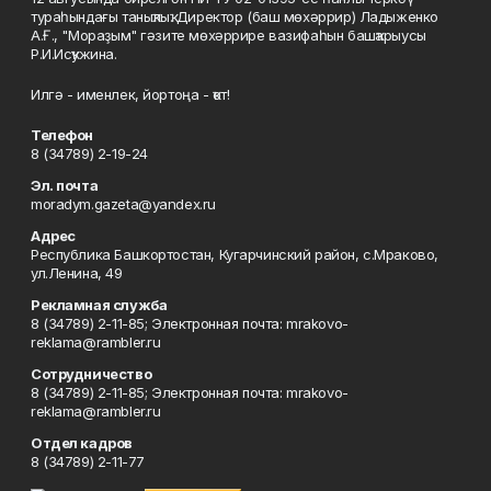
тураһындағы таныҡлыҡ. Директор (баш мөхәррир) Ладыженко
А.Ғ., "Мораҙым" гәзите мөхәррире вазифаһын башҡарыусы
Р.И.Исҡужина.
Илгә - именлек, йортоңа - ҡот!
Телефон
8 (34789) 2-19-24
Эл. почта
moradym.gazeta@yandex.ru
Адрес
Республика Башкортостан, Кугарчинский район, с.Мраково,
ул.Ленина, 49
Рекламная служба
8 (34789) 2-11-85; Электронная почта: mrakovo-
reklama@rambler.ru
Сотрудничество
8 (34789) 2-11-85; Электронная почта: mrakovo-
reklama@rambler.ru
Отдел кадров
8 (34789) 2-11-77