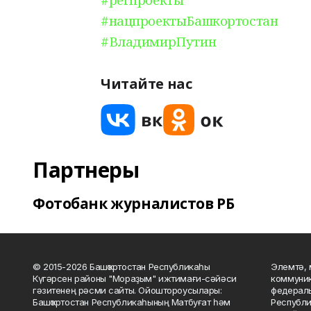
#нацпроектыБашкортостан
#ВладимирПутин
Читайте нас
Партнеры
Фотобанк журналистов РБ
© 2015-2026 Башҡортостан Республикаһы
Элемтә, 
Күгәрсен районы "Мораҙым" ижтимағи-сәйәси
коммуник
гәзитенең рәсми сайты. Ойоштороусылары:
федераль
Башҡортостан Республикаһының Матбуғат һәм
Республи