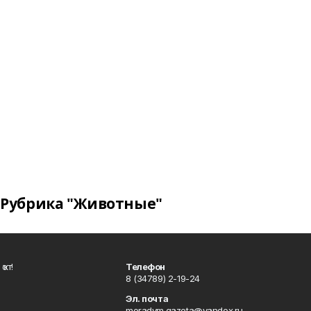
Рубрика "Животные"
ҡот!
Телефон
8 (34789) 2-19-24
Эл. почта
moradym.gazeta@yandex.ru