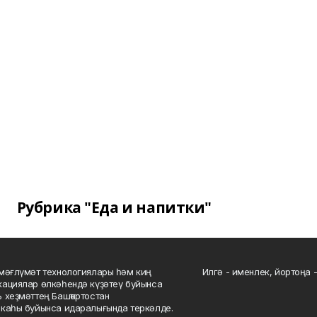
Рубрика "Еда и напитки"
мәғлүмәт технологиялары һәм киң
Илгә - именлек, йортоңа - 
ациялар өлкәһендә күҙәтеү буйынса
 хеҙмәттең Башҡортостан
каһы буйынса идаралығында теркәлде.