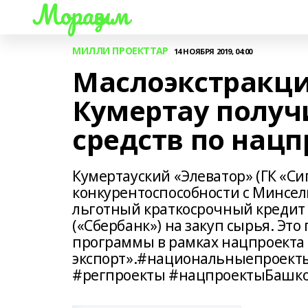
Мораҙым
МИЛЛИ ПРОЕКТТАР
14 НОЯБРЯ 2019, 04:00
Маслоэкстракци
Кумертау получ
средств по нацп
Кумертауский «Элеватор» (ГК «С
конкурентоспособности с Минсел
льготный краткосрочный кредит 
(«Сбербанк») на закуп сырья. Эт
программы в рамках нацпроекта
экспорт».#национальныепроект
#регпроекты #нацпроектыБашко