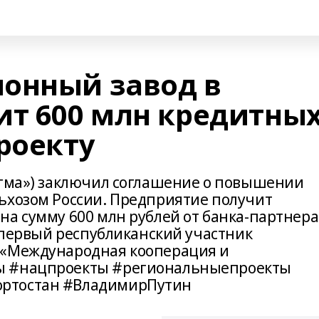
онный завод в
ит 600 млн кредитны
роекту
игма») заключил соглашение о повышении
ьхозом России. Предприятие получит
на сумму 600 млн рублей от банка-партнера
о первый республиканский участник
 «Международная кооперация и
ы #нацпроекты #региональныепроекты
ртостан #ВладимирПутин