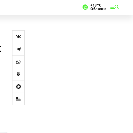
+18 °С
Облачно
х