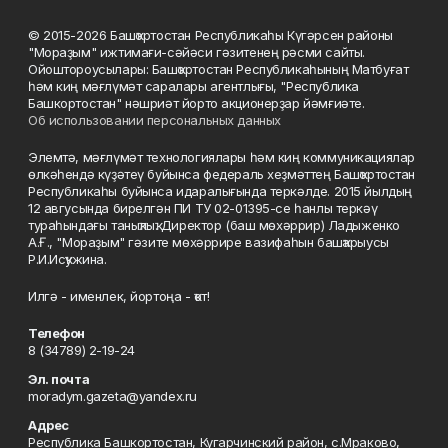
© 2015-2026 Башҡортостан Республикаһы Күгәрсен районы
"Мораҙым" ижтимағи-сәйәси гәзитенең рәсми сайты.
Ойоштороусылары: Башҡортостан Республикаһының Матбуғат
һәм киң мәғлүмәт саралары агентлығы, "Республика
Башкортостан" нәшриәт йорто акционерҙар йәмғиәте.
Об использовании персональных данных
Элемтә, мәғлүмәт технологиялары һәм киң коммуникациялар
өлкәһендә күҙәтеү буйынса федераль хеҙмәттең Башҡортостан
Республикаһы буйынса идаралығында теркәлде. 2015 йылдың
12 авгусында бирелгән ПИ ТУ 02-01395-се һанлы теркәү
тураһындағы таныҡлыҡ. Директор (баш мөхәррир) Ладыженко
А.Ғ., "Мораҙым" гәзите мөхәррире вазифаһын башҡарыусы
Р.И.Исҡужина.
Илгә - именлек, йортоңа - ҡот!
Телефон
8 (34789) 2-19-24
Эл. почта
moradym.gazeta@yandex.ru
Адрес
Республика Башкортостан, Кугарчинский район, с.Мраково,