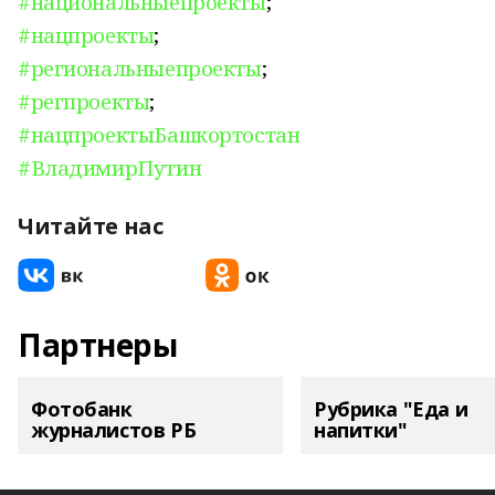
#национальныепроекты
;
#нацпроекты
;
#региональныепроекты
;
#регпроекты
;
#нацпроектыБашкортостан
#ВладимирПутин
Читайте нас
Партнеры
Фотобанк
Рубрика "Еда и
журналистов РБ
напитки"