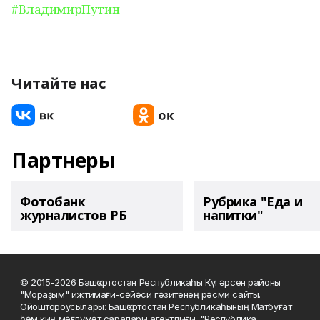
#ВладимирПутин
Читайте нас
Партнеры
Фотобанк
Рубрика "Еда и
журналистов РБ
напитки"
© 2015-2026 Башҡортостан Республикаһы Күгәрсен районы
"Мораҙым" ижтимағи-сәйәси гәзитенең рәсми сайты.
Ойоштороусылары: Башҡортостан Республикаһының Матбуғат
һәм киң мәғлүмәт саралары агентлығы, "Республика