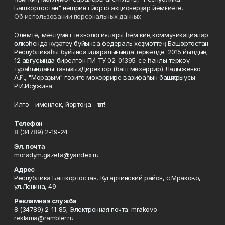
Башкортостан" нәшриәт йорто акционерҙар йәмғиәте.
Об использовании персональных данных
Элемтә, мәғлүмәт технологиялары һәм киң коммуникациялар
өлкәһендә күҙәтеү буйынса федераль хеҙмәттең Башҡортостан
Республикаһы буйынса идаралығында теркәлде. 2015 йылдың
12 авгусында бирелгән ПИ ТУ 02-01395-се һанлы теркәү
тураһындағы таныҡлыҡ. Директор (баш мөхәррир) Ладыженко
А.Ғ., "Мораҙым" гәзите мөхәррире вазифаһын башҡарыусы
Р.И.Исҡужина.
Илгә - именлек, йортоңа - ҡот!
Телефон
8 (34789) 2-19-24
Эл. почта
moradym.gazeta@yandex.ru
Адрес
Республика Башкортостан, Кугарчинский район, с.Мраково,
ул.Ленина, 49
Рекламная служба
8 (34789) 2-11-85; Электронная почта: mrakovo-
reklama@rambler.ru