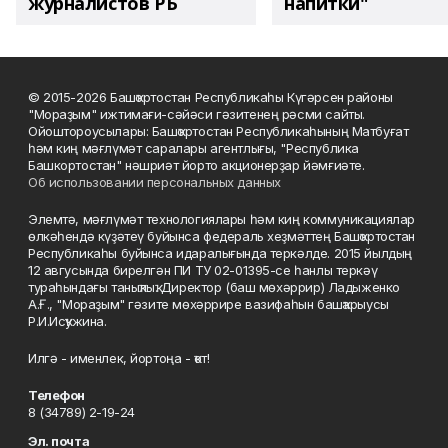
журналистов РБ
напитки"
© 2015-2026 Башҡортостан Республикаһы Күгәрсен районы
"Мораҙым" ижтимағи-сәйәси гәзитенең рәсми сайты.
Ойоштороусылары: Башҡортостан Республикаһының Матбуғат
һәм киң мәғлүмәт саралары агентлығы, "Республика
Башкортостан" нәшриәт йорто акционерҙар йәмғиәте.
Об использовании персональных данных
Элемтә, мәғлүмәт технологиялары һәм киң коммуникациялар
өлкәһендә күҙәтеү буйынса федераль хеҙмәттең Башҡортостан
Республикаһы буйынса идаралығында теркәлде. 2015 йылдың
12 авгусында бирелгән ПИ ТУ 02-01395-се һанлы теркәү
тураһындағы таныҡлыҡ. Директор (баш мөхәррир) Ладыженко
А.Ғ., "Мораҙым" гәзите мөхәррире вазифаһын башҡарыусы
Р.И.Исҡужина.
Илгә - именлек, йортоңа - ҡот!
Телефон
8 (34789) 2-19-24
Эл. почта