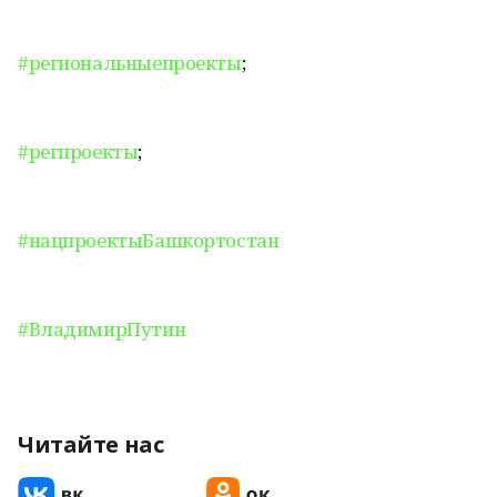
#региональныепроекты
;
#регпроекты
;
#нацпроектыБашкортостан
#ВладимирПутин
Читайте нас