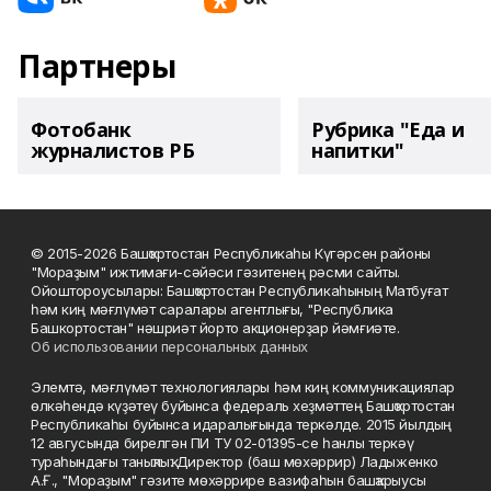
Партнеры
Фотобанк
Рубрика "Еда и
журналистов РБ
напитки"
© 2015-2026 Башҡортостан Республикаһы Күгәрсен районы
"Мораҙым" ижтимағи-сәйәси гәзитенең рәсми сайты.
Ойоштороусылары: Башҡортостан Республикаһының Матбуғат
һәм киң мәғлүмәт саралары агентлығы, "Республика
Башкортостан" нәшриәт йорто акционерҙар йәмғиәте.
Об использовании персональных данных
Элемтә, мәғлүмәт технологиялары һәм киң коммуникациялар
өлкәһендә күҙәтеү буйынса федераль хеҙмәттең Башҡортостан
Республикаһы буйынса идаралығында теркәлде. 2015 йылдың
12 авгусында бирелгән ПИ ТУ 02-01395-се һанлы теркәү
тураһындағы таныҡлыҡ. Директор (баш мөхәррир) Ладыженко
А.Ғ., "Мораҙым" гәзите мөхәррире вазифаһын башҡарыусы