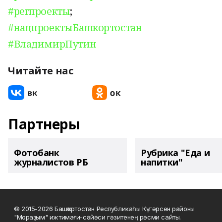
#регпроекты
;
#нацпроектыБашкортостан
#ВладимирПутин
Читайте нас
Партнеры
Фотобанк
Рубрика "Еда и
журналистов РБ
напитки"
© 2015-2026 Башҡортостан Республикаһы Күгәрсен районы
"Мораҙым" ижтимағи-сәйәси гәзитенең рәсми сайты.