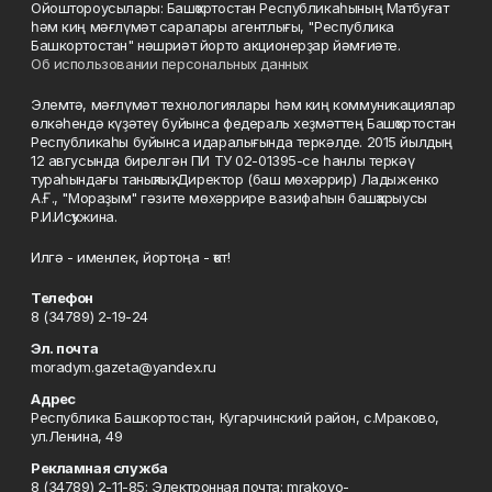
Ойоштороусылары: Башҡортостан Республикаһының Матбуғат
һәм киң мәғлүмәт саралары агентлығы, "Республика
Башкортостан" нәшриәт йорто акционерҙар йәмғиәте.
Об использовании персональных данных
Элемтә, мәғлүмәт технологиялары һәм киң коммуникациялар
өлкәһендә күҙәтеү буйынса федераль хеҙмәттең Башҡортостан
Республикаһы буйынса идаралығында теркәлде. 2015 йылдың
12 авгусында бирелгән ПИ ТУ 02-01395-се һанлы теркәү
тураһындағы таныҡлыҡ. Директор (баш мөхәррир) Ладыженко
А.Ғ., "Мораҙым" гәзите мөхәррире вазифаһын башҡарыусы
Р.И.Исҡужина.
Илгә - именлек, йортоңа - ҡот!
Телефон
8 (34789) 2-19-24
Эл. почта
moradym.gazeta@yandex.ru
Адрес
Республика Башкортостан, Кугарчинский район, с.Мраково,
ул.Ленина, 49
Рекламная служба
8 (34789) 2-11-85; Электронная почта: mrakovo-