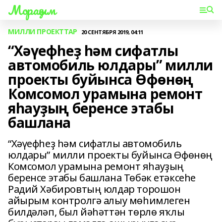
Мораҙым
МИЛЛИ ПРОЕКТТАР
20 СЕНТЯБРЯ 2019, 04:11
“Хәүефһеҙ һәм сифатлы
автомобиль юлдары” милли
проекты буйынса Өфөнөң
Комсомол урамына ремонт
яһауҙың беренсе этабы
башлана
“Хәүефһеҙ һәм сифатлы автомобиль
юлдары” милли проекты буйынса Өфөнөң
Комсомол урамына ремонт яһауҙың
беренсе этабы башлана Төбәк етәксеһе
Радий Хәбировтың юлдар торошон
айырым контролгә алыу мөһимлеген
билдәләп, был йәһәттән төрлө яҡлы