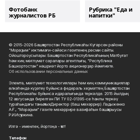
Фотобанк
Рубрика "Еда и
журналистов РБ
напитки"
© 2015-2026 Башҡортостан Республикаһы Күгәрсен районы
"Мораҙым" ижтимағи-сәйәси гәзитенең рәсми сайты.
Ойоштороусылары: Башҡортостан Республикаһының Матбуғат
һәм киң мәғлүмәт саралары агентлығы, "Республика
Башкортостан" нәшриәт йорто акционерҙар йәмғиәте.
Об использовании персональных данных
Элемтә, мәғлүмәт технологиялары һәм киң коммуникациялар
өлкәһендә күҙәтеү буйынса федераль хеҙмәттең Башҡортостан
Республикаһы буйынса идаралығында теркәлде. 2015 йылдың
12 авгусында бирелгән ПИ ТУ 02-01395-се һанлы теркәү
тураһындағы таныҡлыҡ. Директор (баш мөхәррир) Ладыженко
А.Ғ., "Мораҙым" гәзите мөхәррире вазифаһын башҡарыусы
Р.И.Исҡужина.
Илгә - именлек, йортоңа - ҡот!
Телефон