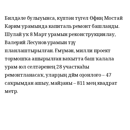
Билдәле булыуынса, күптән түгел Өфөнөң Мостай
Кәрим урамында капиталь ремонт башланды.
Шулай уҡ 8 Март урамын реконструкциялау,
Валерий Лесунов урамын төҙөү
планлаштырылған. Ғөмүмән, милли проект
тормошҡа ашырылған ваҡытта баш ҡалала
урам-юл селтәренең 28 участкаһы
ремонтланасаҡ, уларҙың дөйөм оҙонлоғо – 47
саҡрымдан ашыу, майҙаны – 811 мең квадрат
метр.