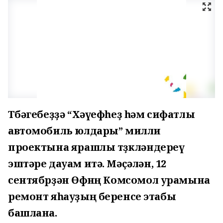
Төбәгебеҙҙә “Хәүефһеҙ һәм сифатлы
автомобиль юлдары” милли
проектына ярашлы төҙөкләндереү
эштәре дауам итә. Мәҫәлән, 12
сентябрҙән Өфөнөң Комсомол урамына
ремонт яһауҙың беренсе этабы
башлана.