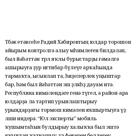
Төбәк етәксеһе Радий Хәбировтың юлдар торошон
айырым контролгә алыу мөһимлеген билдәләп,
был йәһәттән төрлө яҡлы бурыстарҙы ғәмәлгә
ашырыуға ҙур иғтибар бүлеүе арҡаһында
тармаҡта, ысынлап та, һиҙелерлек уңыштар
бар, һәм был йәһәттән эш өҙлөкһөҙ дауам итә.
Республика кимәлендәге генә түгел, ә район-ара
юлдарҙа ла тәртип урынлаштырыу
урындарҙағы тормош кимәлен яҡшыртыуға үҙ
өлөшөн индерә. “Юл эксперты” мобиль
ҡушымтаһын булдырыу халыҡҡа был эштә
яҡындан ҡатнашыу, үҙ фекерен белдереү