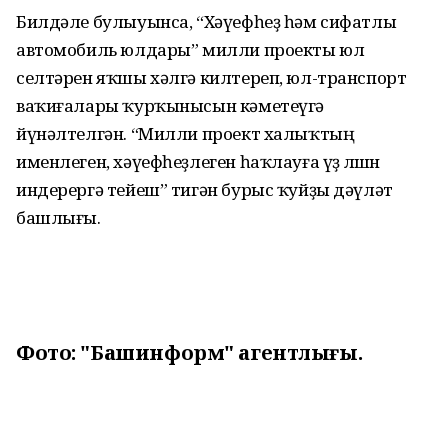
Билдәле булыуынса, “Хәүефһеҙ һәм сифатлы
автомобиль юлдары” милли проекты юл
селтәрен яҡшы хәлгә килтереп, юл-транспорт
ваҡиғалары ҡурҡынысын кәметеүгә
йүнәлтелгән. “Милли проект халыҡтың
именлеген, хәүефһеҙлеген һаҡлауға үҙ өлөшөн
индерергә тейеш” тигән бурыс ҡуйҙы дәүләт
башлығы.
Фото: "Башинформ" агентлығы.