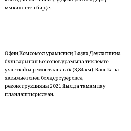
мөмкинлеген бирҙе.
Өфөнөң Комсомол урамының Һәҙиә Дәүләтшина
бульварынан Бессонов урамына тиклемге
участкаһы ремонтланасаҡ (3,84 км). Баш ҡала
хакимиәтенән белдереүҙәренсә,
реконструкцияны 2021 йылда тамамлау
планлаштырылған.