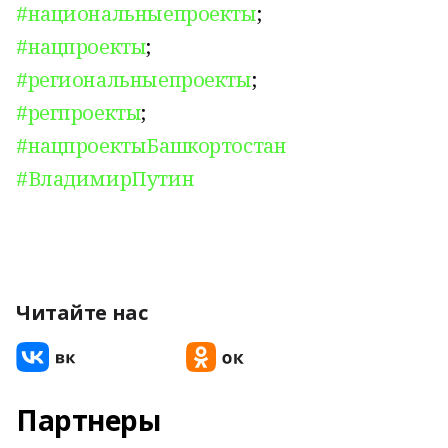
#национальныепроекты
;
#нацпроекты
;
#региональныепроекты
;
#регпроекты
;
#нацпроектыБашкортостан
#ВладимирПутин
Читайте нас
Партнеры