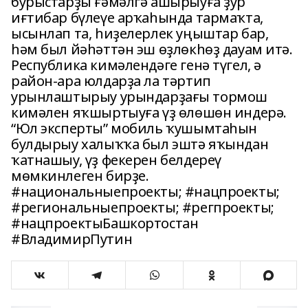
бурыстарҙы ғәмәлгә ашырыуға ҙур
иғтибар бүлеүе арҡаһында тармаҡта,
ысынлап та, һиҙелерлек уңыштар бар,
һәм был йәһәттән эш өҙлөкһөҙ дауам итә.
Республика кимәлендәге генә түгел, ә
район-ара юлдарҙа ла тәртип
урынлаштырыу урындарҙағы тормош
кимәлен яҡшыртыуға үҙ өлөшөн индерә.
“Юл эксперты” мобиль ҡушымтаһын
булдырыу халыҡҡа был эштә яҡындан
ҡатнашыу, үҙ фекерен белдереү
мөмкинлеген бирҙе.
#национальныепроекты; #нацпроекты;
#региональныепроекты; #регпроекты;
#нацпроектыБашкортостан
#ВладимирПутин