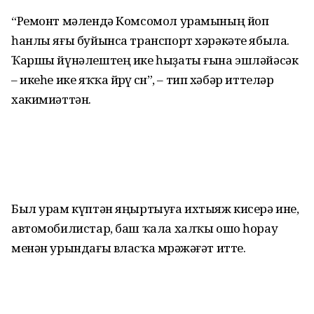
“Ремонт мәлендә Комсомол урамының йоп
һанлы яғы буйынса транспорт хәрәкәте ябыла.
Ҡаршы йүнәлештең ике һыҙаты ғына эшләйәсәк
– икеһе ике яҡҡа йөрөү өсөн”, – тип хәбәр иттеләр
хакимиәттән.
Был урам күптән яңыртыуға ихтыяж кисерә ине,
автомобилистар, баш ҡала халҡы ошо һорау
менән урындағы власҡа мөрәжәғәт итте.