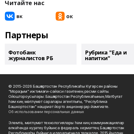
Читайте нас
Партнеры
Фотобанк
Рубрика "Еда и
журналистов РБ
напитки"
© 2015-2026 Башҡортостан Республикаһы Күгәрсен районы
"Мораҙым" ижтимағи-сәйәси гәзитенең рәсми сайты.
Ойоштороусылары: Башҡортостан Республикаһының Матбуғат
һәм киң мәғлүмәт саралары агентлығы, "Республика
Башкортостан" нәшриәт йорто акционерҙар йәмғиәте.
Об использовании персональных данных
Элемтә, мәғлүмәт технологиялары һәм киң коммуникациялар
өлкәһендә күҙәтеү буйынса федераль хеҙмәттең Башҡортостан
Республикаһы буйынса идаралығында теркәлде. 2015 йылдың