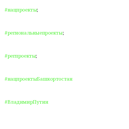
#нацпроекты
;
#региональныепроекты
;
#регпроекты
;
#нацпроектыБашкортостан
#ВладимирПутин