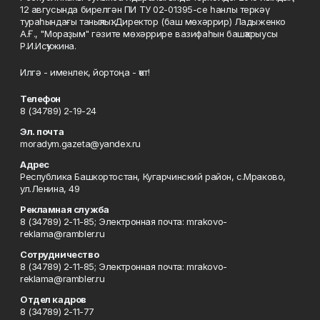
12 авгусында бирелгән ПИ ТУ 02-01395-се һанлы теркәү
тураһындағы таныҡлыҡ. Директор (баш мөхәррир) Ладыженко
А.Ғ., "Мораҙым" гәзите мөхәррире вазифаһын башҡарыусы
Р.И.Исҡужина.
Илгә - именлек, йортоңа - ҡот!
Телефон
8 (34789) 2-19-24
Эл. почта
moradym.gazeta@yandex.ru
Адрес
Республика Башкортостан, Кугарчинский район, с.Мраково,
ул.Ленина, 49
Рекламная служба
8 (34789) 2-11-85; Электронная почта: mrakovo-
reklama@rambler.ru
Сотрудничество
8 (34789) 2-11-85; Электронная почта: mrakovo-
reklama@rambler.ru
Отдел кадров
8 (34789) 2-11-77