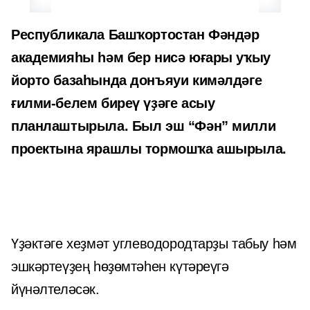
Республикала Башҡортостан Фәндәр
академияһы һәм бер нисә юғары уҡыу
йорто базаһында донъяуи кимәлдәге
ғилми-белем биреү үҙәге асыу
планлаштырыла. Был эш “Фән” милли
проектына ярашлы тормошҡа ашырыла.
Үҙәктәге хеҙмәт углеводородтарҙы табыу һәм
эшкәртеүҙең һөҙөмтәһен күтәреүгә
йүнәлтеләсәк.