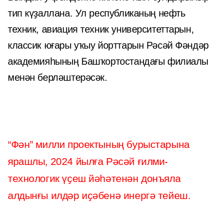
тип күҙаллана. Ул республиканың нефть
техник, авиация техник университеттарын,
классик юғары уҡыу йорттарын Рәсәй Фәндәр
академияһының Башҡортостандағы филиалы
менән берләштерәсәк.
“Фән” милли проектының бурыстарына
ярашлы, 2024 йылға Рәсәй ғилми-
технологик үҫеш йәһәтенән донъяла
алдынғы илдәр иҫәбенә инергә тейеш.