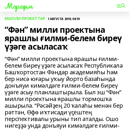
Мораҙым
МИЛЛИ ПРОЕКТТАР
1 АВГУСТА 2019, 04:19
“Фән” милли проектына
ярашлы ғилми-белем биреү
үҙәге асыласаҡ
“Фән” милли проектына ярашлы ғилми-
белем биреү үҙәге асыласаҡ Республикала
Башҡортостан Фәндәр академияһы һәм
бер нисә юғары уҡыу йорто базаһында
донъяуи кимәлдәге ғилми-белем биреү
үҙәге асыу планлаштырыла. Был эш “Фән”
милли проектына ярашлы тормошҡа
ашырыла. “Рәсәйҙең 20 ҡалаһы менән бер
рәттән, Өфө иҡтисади үҫештең
перспективалы урыны тип аталды. Ошо
нигеҙҙә унда донъяуи кимәлдәге ғилми-