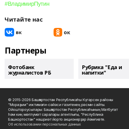
#ВладимирПутин
Читайте нас
Партнеры
Фотобанк
Рубрика "Еда и
журналистов РБ
напитки"
© 2015-2026 Башҡортостан Республикаһы Күгәрсен районы
"Мораҙым" ижтимағи-сәйәси гәзитенең рәсми сайты.
Ойоштороусылары: Башҡортостан Республикаһының Матбуғат
һәм киң мәғлүмәт саралары агентлығы, "Республика
Башкортостан" нәшриәт йорто акционерҙар йәмғиәте.
Об использовании персональных данных