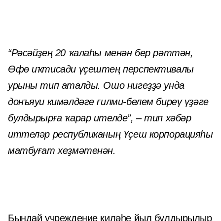
“Рәсәйҙең 20 ҡалаһы менән бер рәттән,
Өфө иҡтисади үҫештең перспективалы
урыны тип аталды. Ошо нигеҙҙә унда
донъяуи кимәлдәге ғилми-белем биреү үҙәге
булдырырға ҡарар ителде”, – тип хәбәр
иттеләр республиканың Үҫеш корпорацияһы
матбуғат хеҙмәтенән.
Бындай учреждение киләһе йыл булдырылыр