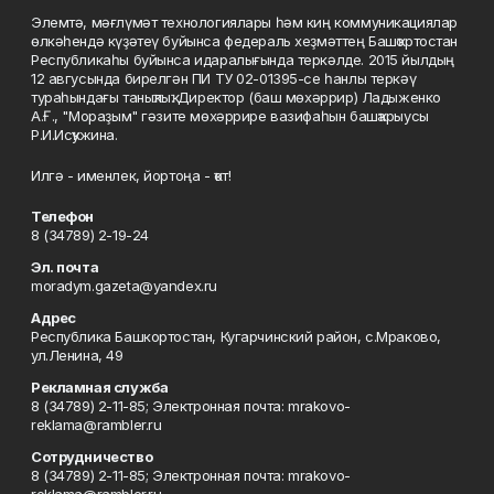
Элемтә, мәғлүмәт технологиялары һәм киң коммуникациялар
өлкәһендә күҙәтеү буйынса федераль хеҙмәттең Башҡортостан
Республикаһы буйынса идаралығында теркәлде. 2015 йылдың
12 авгусында бирелгән ПИ ТУ 02-01395-се һанлы теркәү
тураһындағы таныҡлыҡ. Директор (баш мөхәррир) Ладыженко
А.Ғ., "Мораҙым" гәзите мөхәррире вазифаһын башҡарыусы
Р.И.Исҡужина.
Илгә - именлек, йортоңа - ҡот!
Телефон
8 (34789) 2-19-24
Эл. почта
moradym.gazeta@yandex.ru
Адрес
Республика Башкортостан, Кугарчинский район, с.Мраково,
ул.Ленина, 49
Рекламная служба
8 (34789) 2-11-85; Электронная почта: mrakovo-
reklama@rambler.ru
Сотрудничество
8 (34789) 2-11-85; Электронная почта: mrakovo-