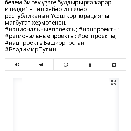
белем биреү үҙәге булдырырға ҡарар
ителде”, – тип хәбәр иттеләр
республиканың Үҫеш корпорацияһы
матбуғат хеҙмәтенән.
#национальныепроекты; #нацпроекты;
#региональныепроекты; #регпроекты;
#нацпроектыБашкортостан
#ВладимирПутин