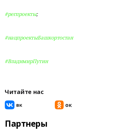
#регпроекты
;
#нацпроектыБашкортостан
#ВладимирПутин
Читайте нас
Партнеры