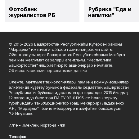
Фотобанк
Рубрика "Еда и
журналистов РБ
напитки"
© 2015-2026 Башҡортостан Республикаһы Күгәрсен районы
"Мораҙым" ижтимағи-сәйәси гәзитенең рәсми сайты.
Ойоштороусылары: Башҡортостан Республикаһының Матбуғат
һәм киң мәғлүмәт саралары агентлығы, "Республика
Башкортостан" нәшриәт йорто акционерҙар йәмғиәте.
Об использовании персональных данных
Элемтә, мәғлүмәт технологиялары һәм киң коммуникациялар
өлкәһендә күҙәтеү буйынса федераль хеҙмәттең Башҡортостан
Республикаһы буйынса идаралығында теркәлде. 2015 йылдың
12 авгусында бирелгән ПИ ТУ 02-01395-се һанлы теркәү
тураһындағы таныҡлыҡ. Директор (баш мөхәррир) Ладыженко
А.Ғ., "Мораҙым" гәзите мөхәррире вазифаһын башҡарыусы
Р.И.Исҡужина.
Илгә - именлек, йортоңа - ҡот!
Телефон