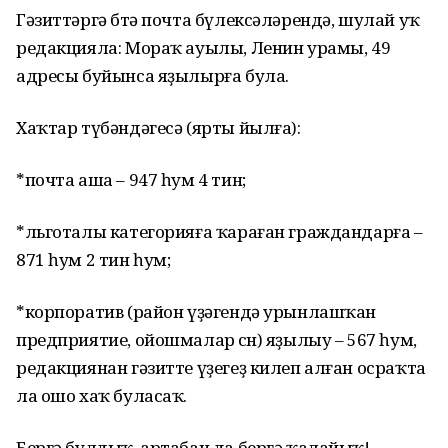
Гәзиттәргә бөтә почта бүлексәләрендә, шулай уҡ
редакцияла: Мораҡ ауылы, Ленин урамы, 49
адресы буйынса яҙылырға була.
Хаҡтар түбәндәгесә (ярты йылға):
*почта аша – 947 һум 4 тин;
*льготалы категорияға ҡараған граждандарға –
871 һум 2 тин һум;
*корпоратив (район үҙәгендә урынлашҡан
предприятие, ойошмалар өсөн) яҙылыу – 567 һум,
редакциянан гәзитте үҙегеҙ килеп алған осраҡта
ла ошо хаҡ буласаҡ.
Бергә булдыҡ, артабан да бергә ҡалайыҡ!