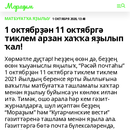
Мораҙым
МАТБУҒАТҠА ЯҘЫЛЫУ
1 ОКТЯБРЯ 2020, 13:48
1 октябрҙән 11 октябргә
тиклем арзан хаҡҡа яҙылып
ҡал!
Хөрмәтле дуҫтар! Һеҙҙең өсөн дә, беҙҙең
өсөн ҡыуаныслы яңылыҡ, “Рәсәй почтаһы”
1 октябрҙән 11 октябргә тиклем тиклем
2021 йылдың беренсе ярты йыллығына
ваҡытлы матбуғатҡа ташламалы хаҡтар
менән яҙылыу буйынса ун көнлөк иғлан
итә. Тимәк, ошо арала һәр кем гәзит-
журналдарға, шул иҫәптән беҙҙең
“Мораҙым” һәм “Кугарчинские вести”
гәзиттәренә ташлама менән яҙыла ала.
Гәзиттәргә бөтә почта бүлексәләрендә,