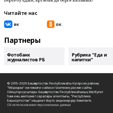
Читайте нас
Партнеры
Фотобанк
Рубрика "Еда и
журналистов РБ
напитки"
© 2015-2026 Башҡортостан Республикаһы Күгәрсен районы
"Мораҙым" ижтимағи-сәйәси гәзитенең рәсми сайты.
Ойоштороусылары: Башҡортостан Республикаһының Матбуғат
һәм киң мәғлүмәт саралары агентлығы, "Республика
Башкортостан" нәшриәт йорто акционерҙар йәмғиәте.
Об использовании персональных данных