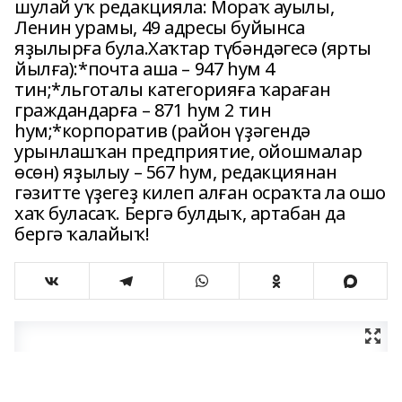
шулай уҡ редакцияла: Мораҡ ауылы,
Ленин урамы, 49 адресы буйынса
яҙылырға була.Хаҡтар түбәндәгесә (ярты
йылға):*почта аша – 947 һум 4
тин;*льготалы категорияға ҡараған
граждандарға – 871 һум 2 тин
һум;*корпоратив (район үҙәгендә
урынлашҡан предприятие, ойошмалар
өсөн) яҙылыу – 567 һум, редакциянан
гәзитте үҙегеҙ килеп алған осраҡта ла ошо
хаҡ буласаҡ. Бергә булдыҡ, артабан да
бергә ҡалайыҡ!