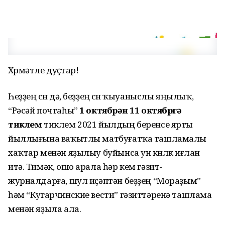
Хөрмәтле дуҫтар!
Һеҙҙең өсөн дә, беҙҙең өсөн ҡыуаныслы яңылыҡ,
“Рәсәй почтаһы”
1 октябрҙән 11 октябргә
тиклем
тиклем 2021 йылдың беренсе ярты
йыллығына ваҡытлы матбуғатҡа ташламалы
хаҡтар менән яҙылыу буйынса ун көнлөк иғлан
итә. Тимәк, ошо арала һәр кем гәзит-
журналдарға, шул иҫәптән беҙҙең “Мораҙым”
һәм “Кугарчинские вести” гәзиттәренә ташлама
менән яҙыла ала.