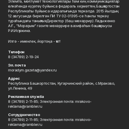
Элемтә, мәғлүмәт технологиялары һәм киң коммуникациялар
өлкәһендә күҙәтеү буйынса федераль хеҙмәттең Башҡортостан
Республикаһы буйынса идаралығында теркәлде. 2015 йылдың
12 авгусында бирелгән ПИ ТУ 02-01395-се һанлы теркәү
тураһындағы таныҡлыҡ. Директор (баш мөхәррир) Ладыженко
А.Ғ., "Мораҙым" гәзите мөхәррире вазифаһын башҡарыусы
Р.И.Исҡужина.
Илгә - именлек, йортоңа - ҡот!
Телефон
8 (34789) 2-19-24
Эл. почта
moradym.gazeta@yandex.ru
Адрес
Республика Башкортостан, Кугарчинский район, с.Мраково,
ул.Ленина, 49
Рекламная служба
8 (34789) 2-11-85; Электронная почта: mrakovo-
reklama@rambler.ru
Сотрудничество
8 (34789) 2-11-85; Электронная почта: mrakovo-
reklama@rambler.ru