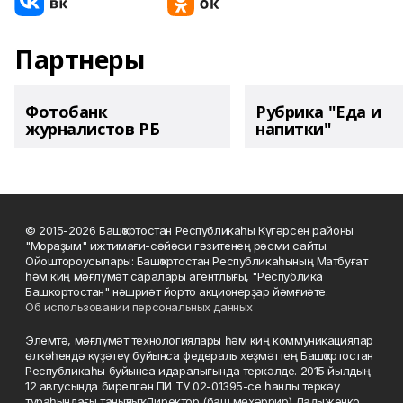
Партнеры
Фотобанк
Рубрика "Еда и
журналистов РБ
напитки"
© 2015-2026 Башҡортостан Республикаһы Күгәрсен районы
"Мораҙым" ижтимағи-сәйәси гәзитенең рәсми сайты.
Ойоштороусылары: Башҡортостан Республикаһының Матбуғат
һәм киң мәғлүмәт саралары агентлығы, "Республика
Башкортостан" нәшриәт йорто акционерҙар йәмғиәте.
Об использовании персональных данных
Элемтә, мәғлүмәт технологиялары һәм киң коммуникациялар
өлкәһендә күҙәтеү буйынса федераль хеҙмәттең Башҡортостан
Республикаһы буйынса идаралығында теркәлде. 2015 йылдың
12 авгусында бирелгән ПИ ТУ 02-01395-се һанлы теркәү
тураһындағы таныҡлыҡ. Директор (баш мөхәррир) Ладыженко