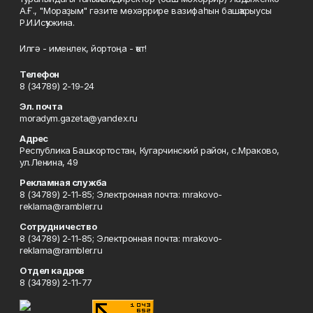
А.Ғ., "Мораҙым" гәзите мөхәррире вазифаһын башҡарыусы
Р.И.Исҡужина.
Илгә - именлек, йортоңа - ҡот!
Телефон
8 (34789) 2-19-24
Эл. почта
moradym.gazeta@yandex.ru
Адрес
Республика Башкортостан, Кугарчинский район, с.Мраково,
ул.Ленина, 49
Рекламная служба
8 (34789) 2-11-85; Электронная почта: mrakovo-
reklama@rambler.ru
Сотрудничество
8 (34789) 2-11-85; Электронная почта: mrakovo-
reklama@rambler.ru
Отдел кадров
8 (34789) 2-11-77