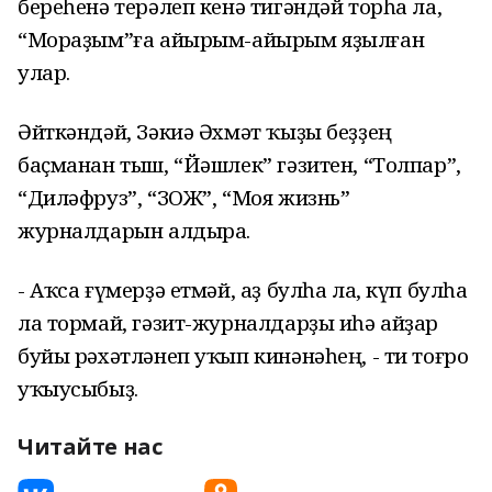
береһенә терәлеп кенә тигәндәй торһа ла,
“Мораҙым”ға айырым-айырым яҙылған
улар.
Әйткәндәй, Зәкиә Әхмәт ҡыҙы беҙҙең
баҫманан тыш, “Йәшлек” гәзитен, “Толпар”,
“Диләфруз”, “ЗОЖ”, “Моя жизнь”
журналдарын алдыра.
- Аҡса ғүмерҙә етмәй, аҙ булһа ла, күп булһа
ла тормай, гәзит-журналдарҙы иһә айҙар
буйы рәхәтләнеп уҡып кинәнәһең, - ти тоғро
уҡыусыбыҙ.
Читайте нас