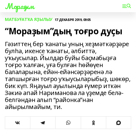
Мораҙым
МАТБУҒАТҠА ЯҘЫЛЫУ
17 ДЕКАБРЯ 2019, 09:05
“Мораҙым”дың тоғро дуҫы
Гәзиттең бер ҡанаты уның хеҙмәткәрҙәре
булһа, икенсе ҡанаты, әлбиттә,
уҡыусылар. Йылдар буйы баҫмабыҙға
тоғро ҡалған, уға булған һөйөүен
балаларына, ейән-ейәнсәрҙәренә лә
тапшырған тоғро уҡыусыларыбыҙ, шөкөр,
бик күп. Яңауыл ауылында ғүмер иткән
Зәкиә апай Нариманова ла үҙемде белә-
белгәндән алып “районка”нан
айырылмайым, ти.