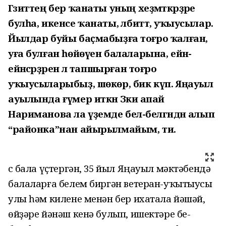
Гәзиттең бер ҡанаты уның хеҙмәткәрҙәре
булһа, икенсе ҡанаты, әлбиттә, уҡыусылар.
Йылдар буйы баҫмабыҙға тоғро ҡалған,
уға булған һөйөүен балаларына, ейән-
ейәнсәрҙәренә лә тапшырған тоғро
уҡыусыларыбыҙ, шөкөр, бик күп. Яңауыл
ауылында ғүмер иткән Зәкиә апай
Нариманова ла үҙемде белә-белгәндән алып
“районка”нан айырылмайым, ти.
Өс бала үҫтергән, 35 йыл Яңауыл мәктәбендә
балаларға белем биргән ветеран-уҡытыусы
улы һәм килене менән бер ихатала йәшәй,
өйҙәре йәнәш кенә булып, ишектәре бе-