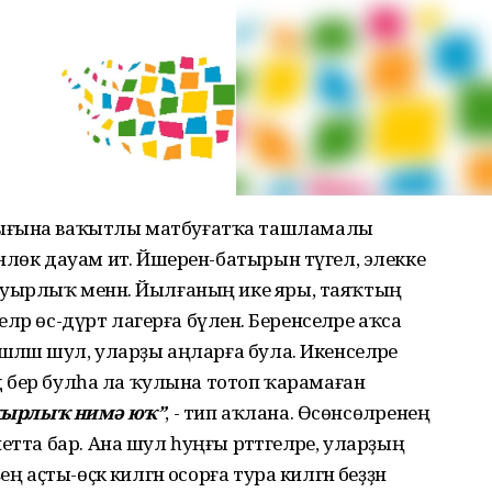
лығына ваҡытлы матбуғатҡа ташламалы
лөк дауам итә. Йәшерен-батырын түгел, элекке
ауырлыҡ менән. Йылғаның ике яры, таяҡтың
еләр өс-дүрт лагерға бүленә. Беренселәре аҡса
шләшә шул, уларҙы аңларға була. Икенселәре
ндә бер булһа ла ҡулына тотоп ҡарамаған
уҡырлыҡ нимә юҡ”
, - тип аҡлана. Өсөнсөләренең
тта бар. Ана шул һуңғы рәттәгеләре, уларҙың
 аҫты-өҫкә килгән осорға тура килгән беҙҙән