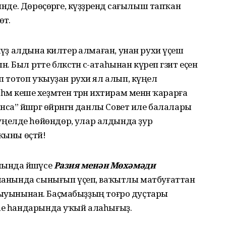
инде. Дөрөҫөрәге, күҙҙәрендә сағылыш тапҡан
тә.
 күҙ алдына килтерә алмаған, унан рухи үҫеш
л рәтте бәләкәстән әсә-атаһынан күреп гәзит еҫен
әп тотоп уҡыуҙан рухи ял алып, күңел
 һәм кеше хеҙмәтенә тәрән ихтирам менән ҡарарға
а” йәшәргә өйрәнгән данлы Совет иле балалары
елде һөйөндөрә, улар алдында ҙур
ҡыны өҫтәй!
ында йәшәүсе
Разия менән Мөхәмәди
 яланында сынығып үҫеп, ваҡытлы матбуғаттан
ет быуынынан. Баҫмабыҙҙың тоғро дуҫтары
әһе һандарында уҡый алаһығыҙ.