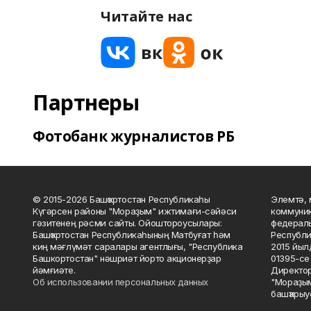
Читайте нас
Партнеры
Фотобанк журналистов РБ
© 2015-2026 Башҡортостан Республикаһы
Элемтә, 
Күгәрсен районы "Мораҙым" ижтимағи-сәйәси
коммуник
гәзитенең рәсми сайты. Ойоштороусылары:
федераль
Башҡортостан Республикаһының Матбуғат һәм
Республи
киң мәғлүмәт саралары агентлығы, "Республика
2015 йыл
Башкортостан" нәшриәт йорто акционерҙар
01395-се 
йәмғиәте.
Директор
Об использовании персональных данных
"Мораҙым
башҡарыу