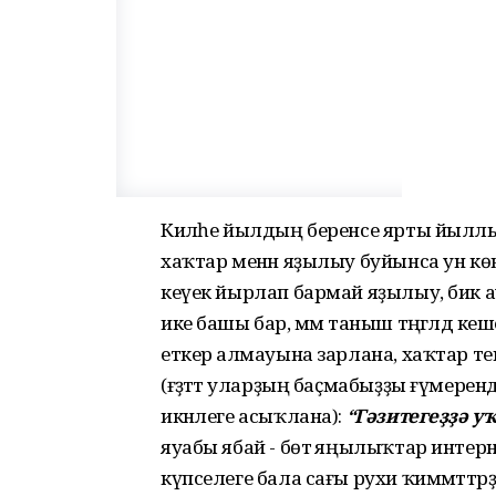
Киләһе йылдың беренсе ярты йыл
хаҡтар менән яҙылыу буйынса ун көн
кеүек йырлап бармай яҙылыу, бик 
ике башы бар, әммә таныш тәңгәлдә кеш
еткерә алмауына зарлана, хаҡтар те
(ғәҙәттә уларҙың баҫмабыҙҙы ғүмере
икәнлеге асыҡлана):
“Гәзитегеҙҙә 
яуабы ябай - бөтә яңылыҡтар интерне
күпселеге бала сағы рухи ҡиммәттәрҙең