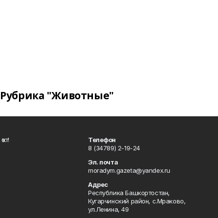
Рубрика "Животные"
ҡот!
Телефон
8 (34789) 2-19-24
Эл. почта
moradym.gazeta@yandex.ru
Адрес
Республика Башкортостан,
Кугарчинский район, с.Мраково,
ул.Ленина, 49