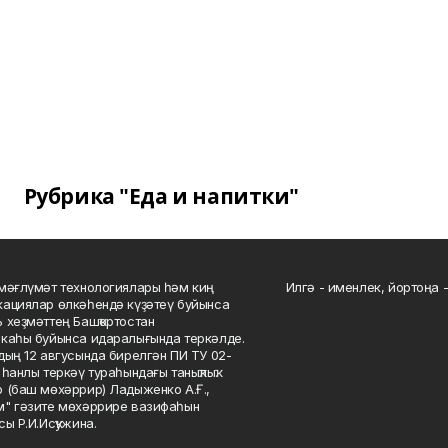
Рубрика "Еда и напитки"
мәғлүмәт технологиялары һәм киң
Илгә - именлек, йортоңа - 
ациялар өлкәһендә күҙәтеү буйынса
 хеҙмәттең Башҡортостан
каһы буйынса идаралығында теркәлде.
дың 12 авгусында бирелгән ПИ ТУ 02-
һанлы теркәү тураһындағы таныҡлыҡ.
 (баш мөхәррир) Ладыженко А.Ғ.,
" гәзите мөхәррире вазифаһын
сы Р.И.Исҡужина.