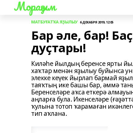
Мораҙым
МАТБУҒАТҠА ЯҘЫЛЫУ
6 ДЕКАБРЯ 2019, 12:05
Бар әле, бар! Б
дуҫтары!
Киләһе йылдың беренсе ярты й
хаҡтар менән яҙылыу буйынса ун
элекке кеүек йырлап бармай яҙы
таяҡтың ике башы бар, әммә таны
Беренселәре аҡса еткерә алмауы
аңларға була. Икенселәре (ғәҙәт
ҡулына тотоп ҡарамаған икәнлеге
тип аҡлана.