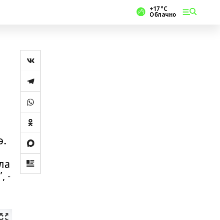
+17 °С
Облачно
,
,
ә.
ла
 -