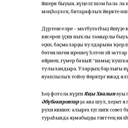
йәшерәк быуын, күңелгә шом һала ла 
моңһоҙлоҡ, битарафлыҡ йөрәкте өшө
Дүртенселәре – матбуғатһыҙ йәшәүҙе
кисереп үҫкән ныҡлы тамырлы быуын. Бы
еҫкәп, баҫмаларҙы ҡулдарына ҡәҙерл
бөтөнлөгөнә ирешеү һәләтенә эйә заттар
өйрәнеп, ғүмер баҡый “намыҫ ҡушҡанс
тулыландыра. Уларҙың барлығы күң
яуаплылыҡ тойоу йөрәктәргә ижад ял
Һеҙ фотола күргән
Яңы Хвалын
ауыл
Әбүбәкировтар
ҙа ана шул, хеҙмәт
рухи кинәнес алырға ғәҙәтләнгән сов
тураһында яҙмабыҙҙы гәзиттең кил