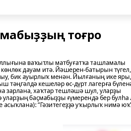
аҫмабыҙҙың тоғро
ыллығына ваҡытлы матбуғатҡа ташламалы
 көнлөк дауам итә. Йәшерен-батырын түгел
лыу, бик ауырлыҡ менән. Йылғаның ике яры
ш тәңгәлдә кешеләр өс-дүрт лагерға бүлен
на зарлана, хаҡтар тешләшә шул, уларҙы
тә уларҙың баҫмабыҙҙы ғүмерендә бер булһа 
 асыҡлана): “Гәзитегеҙҙә уҡырлыҡ нимә юҡ”,