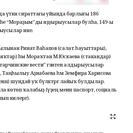
да үткән сираттағы уйында барлығы 186
-һе “Мораҙым”ды яҙҙырыусылар булһа, 149-ы
рыусылар ине.
уылынан Ринат Ваһапов (салат һауыттары),
яҡтар) һәм Мораҡтан М.Юскаева (стакандар)
арчинские вести” гәзитен алдырыусылар
а, Таңһылыу Аҙнабаева һәм Земфира Харисова
енән) шундай уҡ бүләктәргә лайыҡ булдылар.
ла көтөп ҡалабыҙ (үҙең менән паспорт, социаль
ып килергә).