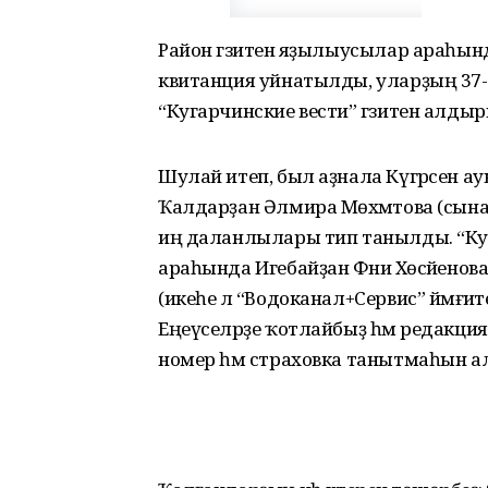
Район гәзитенә яҙылыусылар араһын
квитанция уйнатылды, уларҙың 37
“Кугарчинские вести” гәзитен алды
Шулай итеп, был аҙнала Күгәрсен а
Ҡалдарҙан Әлмира Мөхәмәтова (сына
иң даланлылары тип танылды. “Куг
араһында Игебайҙан Фәниә Хөсәйенов
(икеһе лә “Водоканал+Сервис” йәмғиәт
Еңеүселәрҙе ҡотлайбыҙ һәм редакция
номер һәм страховка танытмаһын ал