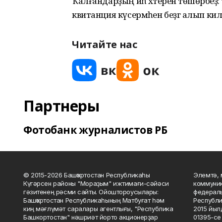
Ҡалғандарҙың иһә хәтеренә төшөрәб
квитанция күсермәһен беҙгә алып килгә
Читайте нас
Партнеры
Фотобанк журналистов РБ
© 2015-2026 Башҡортостан Республикаһы
Элемтә, 
Күгәрсен районы "Мораҙым" ижтимағи-сәйәси
коммуник
гәзитенең рәсми сайты. Ойоштороусылары:
федераль
Башҡортостан Республикаһының Матбуғат һәм
Республи
киң мәғлүмәт саралары агентлығы, "Республика
2015 йыл
Башкортостан" нәшриәт йорто акционерҙар
01395-се 