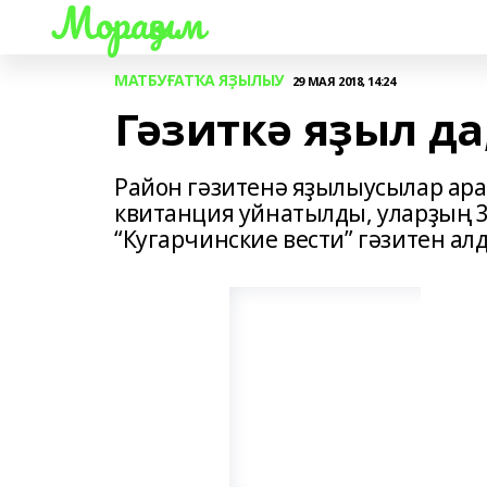
Мораҙым
МАТБУҒАТҠА ЯҘЫЛЫУ
29 МАЯ 2018, 14:24
Гәзиткә яҙыл да
Район гәзитенә яҙылыусылар ар
квитанция уйнатылды, уларҙың 
“Кугарчинские вести” гәзитен а