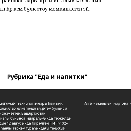
еҙ: “районка”ларға ярты йыллыҡҡа яҙылып,
н һәр кем бүләк отоу мөмкинлегенә эйә.
Рубрика "Еда и напитки"
мәғлүмәт технологиялары һәм киң
Илгә - именлек, йортоңа - 
ациялар өлкәһендә күҙәтеү буйынса
 хеҙмәттең Башҡортостан
каһы буйынса идаралығында теркәлде.
дың 12 авгусында бирелгән ПИ ТУ 02-
һанлы теркәү тураһындағы таныҡлыҡ.