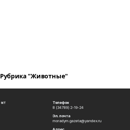
Рубрика "Животные"
ҡот!
Телефон
8 (34789) 2-19-24
Эл. почта
moradym.gazeta@yandex.ru
Адрес