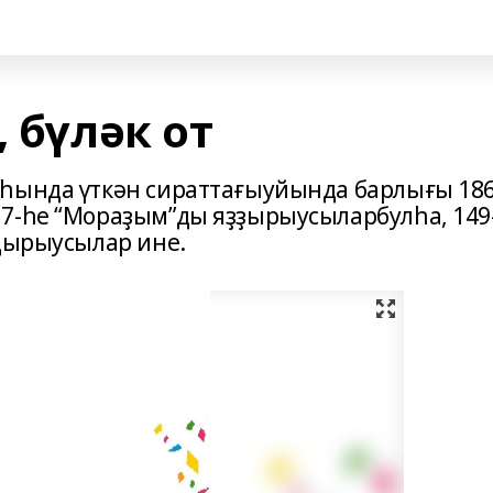
, бүләк от
аһында үткән сираттағыуйында барлығы 18
37-һе “Мораҙым”ды яҙҙырыусыларбулһа, 149
лдырыусылар ине.