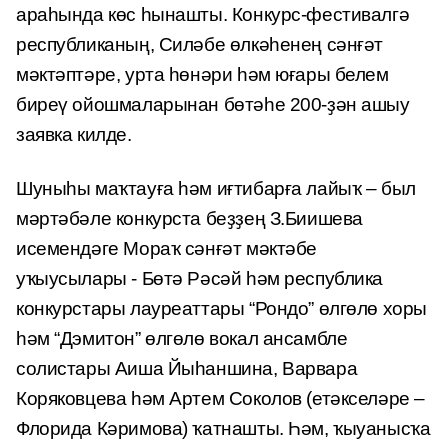
араһында көс һынашты. Конкурс-фестивалгә
республиканың, Силәбе өлкәһенең сәнғәт
мәктәптәре, урта һөнәри һәм юғары белем
биреү ойошмаларынан бөтәһе 200-ҙән ашыу
заявка килде.
Шуныһы маҡтауға һәм иғтибарға лайыҡ – был
мәртәбәле конкурста беҙҙең З.Биишева
исемендәге Мораҡ сәнғәт мәктәбе
уҡыусылары - Бөтә Рәсәй һәм республика
конкурстары лауреаттары “Рондо” өлгөлө хоры
һәм “Дэмитон” өлгөлө вокал ансамбле
солистары Аиша Йыһаншина, Варвара
Коряковцева һәм Артем Соколов (етәкселәре –
Флорида Кәримова) ҡатнашты. Һәм, ҡыуанысҡа