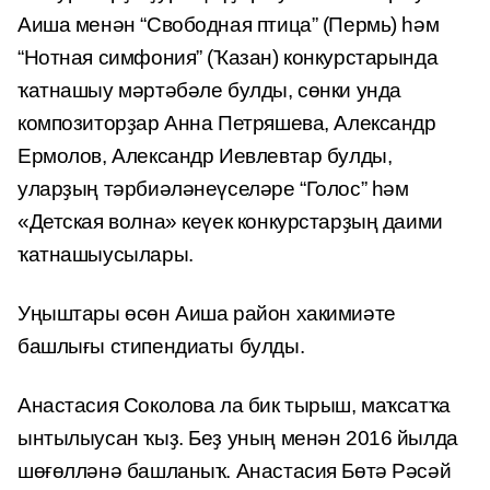
Аиша менән “Свободная птица” (Пермь) һәм
“Нотная симфония” (Ҡазан) конкурстарында
ҡатнашыу мәртәбәле булды, сөнки унда
композиторҙар Анна Петряшева, Александр
Ермолов, Александр Иевлевтар булды,
уларҙың тәрбиәләнеүселәре “Голос” һәм
«Детская волна» кеүек конкурстарҙың даими
ҡатнашыусылары.
Уңыштары өсөн Аиша район хакимиәте
башлығы стипендиаты булды.
Анастасия Соколова ла бик тырыш, маҡсатҡа
ынтылыусан ҡыҙ. Беҙ уның менән 2016 йылда
шөғөлләнә башланыҡ. Анастасия Бөтә Рәсәй