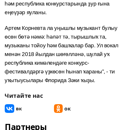
һәм республика конкурстарында ҙур ғына
еңеүҙәр яуланы.
Артем Корневта ла уңышлы музыкант булыу
өсөн бөтә нәмә: һәләт тә, тырышлыҡ та,
музыканы тойоу һәм башҡалар бар. Ул вокал
менән 2018 йылдан шөғөлләнә, шулай уҡ
республика кимәлендәге конкурс-
фестивалдәргә үҙкөсөн һынап ҡараны”, - ти
уҡытыусылары Флорида Зәки ҡыҙы.
Читайте нас
Партнеры