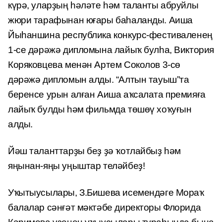
күрә, уларҙың һәләте һәм таланты абруйлы
жюри тарафынан юғары баһаланды. Аиша
Йыһаншина республика конкурс-фестиваленең
1-се дәрәжә дипломына лайыҡ булһа, Виктория
Коряковцева менән Артем Соколов 3-сө
дәрәжә дипломын алды. “Алтын тауыш”та
беренсе урын алған Аиша аҡсалата премияға
лайыҡ булды һәм фильмда төшөү хоҡуғын
алды.
Йәш таланттарҙы беҙ ҙә ҡотлайбыҙ һәм
яңынан-яңы уңыштар теләйбеҙ!
Уҡытыусылары, З.Бишева исемендәге Мораҡ
балалар сәнғәт мәктәбе директоры Флорида