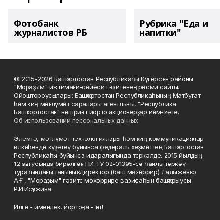
Фотобанк
Рубрика "Еда и
журналистов РБ
напитки"
© 2015-2026 Башҡортостан Республикаһы Күгәрсен районы
"Мораҙым" ижтимағи-сәйәси гәзитенең рәсми сайты.
Ойоштороусылары: Башҡортостан Республикаһының Матбуғат
һәм киң мәғлүмәт саралары агентлығы, "Республика
Башкортостан" нәшриәт йорто акционерҙар йәмғиәте.
Об использовании персональных данных
Элемтә, мәғлүмәт технологиялары һәм киң коммуникациялар
өлкәһендә күҙәтеү буйынса федераль хеҙмәттең Башҡортостан
Республикаһы буйынса идаралығында теркәлде. 2015 йылдың
12 авгусында бирелгән ПИ ТУ 02-01395-се һанлы теркәү
тураһындағы таныҡлыҡ. Директор (баш мөхәррир) Ладыженко
А.Ғ., "Мораҙым" гәзите мөхәррире вазифаһын башҡарыусы
Р.И.Исҡужина.
Илгә - именлек, йортоңа - ҡот!