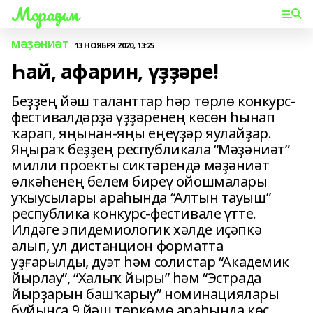
Мораҙым
МӘҘӘНИӘТ
13 НОЯБРЯ 2020, 13:25
Һай, афарин, үҙҙәре!
Беҙҙең йәш таланттар һәр төрлө конкурс-
фестивалдәрҙә үҙҙәренең көсөн һынап
ҡарап, яңынан-яңы еңеүҙәр яулайҙар.
Яңыраҡ беҙҙең республикала “Мәҙәниәт”
милли проекты сиктәрендә мәҙәниәт
өлкәһенең белем биреү ойошмалары
уҡыусылары араһында “Алтын тауыш”
республика конкурс-фестивале үтте.
Илдәге эпидемиологик хәлде иҫәпкә
алып, ул дистанцион форматта
уҙғарылды, дуэт һәм солистар “Академик
йырлау”, “Халыҡ йыры” һәм “Эстрада
йырҙарын башҡарыу” номинациялары
буйынса 9 йәш төркөмө араһында көс