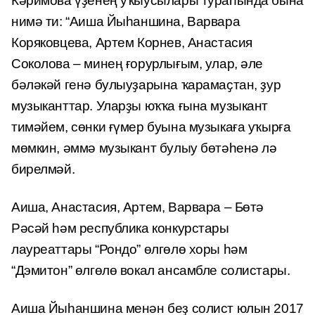
Кәримова үҙенең уҡыусылары тураһында бына
нимә ти: “Аиша Йыһаншина, Варвара
Коряковцева, Артем Корнев, Анастасия
Соколова – минең ғорурлығым, улар, әле
бәләкәй генә булыуҙарына ҡарамаҫтан, ҙур
музыканттар. Уларҙы юҡҡа ғына музыкант
тимәйем, сөнки ғүмер буына музыкаға уҡырға
мөмкин, әммә музыкант булыу бөтәһенә лә
бирелмәй.
Аиша, Анастасия, Артем, Варвара – Бөтә
Рәсәй һәм республика конкурстары
лауреаттары “Рондо” өлгөлө хоры һәм
“Дэмитон” өлгөлө вокал ансамбле солистары.
Аиша Йыһаншина менән беҙ солист юлын 2017