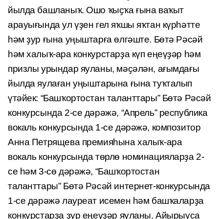
йылда башланыҡ. Ошо ҡыҫҡа ғына ваҡыт
арауығында ул үҙен гел яҡшы яҡтан күрһәтте
һәм ҙур ғына уңыштарға өлгәште. Бөтә Рәсәй
һәм халыҡ-ара конкурстарҙа күп еңеүҙәр һәм
призлы урындар яуланы, мәҫәлән, ағымдағы
йылда яулаған уңыштарына ғына туҡталып
үтәйек: “Башҡортостан таланттары” Бөтә Рәсәй
конкурсында 2-се дәрәжә, “Апрель” республика
вокаль конкурсында 1-се дәрәжә, композитор
Анна Петрящева премияһына халыҡ-ара
вокаль конкурсында төрлө номинацияларҙа 2-
се һәм 3-сө дәрәжә, “Башҡортостан
таланттары” Бөтә Рәсәй интернет-конкурсында
1-се дәрәжә лауреат исемен һәм башҡаларҙа
конкурстарҙа ҙур еңеүҙәр яуланы. Айырыуса