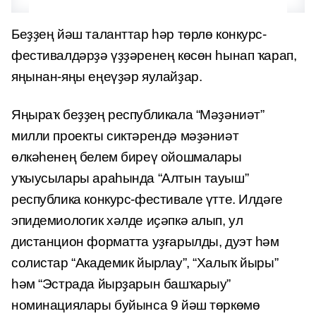
Беҙҙең йәш таланттар һәр төрлө конкурс-
фестивалдәрҙә үҙҙәренең көсөн һынап ҡарап,
яңынан-яңы еңеүҙәр яулайҙар.
Яңыраҡ беҙҙең республикала “Мәҙәниәт”
милли проекты сиктәрендә мәҙәниәт
өлкәһенең белем биреү ойошмалары
уҡыусылары араһында “Алтын тауыш”
республика конкурс-фестивале үтте. Илдәге
эпидемиологик хәлде иҫәпкә алып, ул
дистанцион форматта уҙғарылды, дуэт һәм
солистар “Академик йырлау”, “Халыҡ йыры”
һәм “Эстрада йырҙарын башҡарыу”
номинациялары буйынса 9 йәш төркөмө