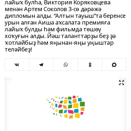
лайыҡ булһа, Виктория Коряковцева
менән Артем Соколов 3-сө дәрәжә
дипломын алды. “Алтын тауыш”та беренсе
урын алған Аиша аҡсалата премияға
лайыҡ булды һәм фильмда төшөү
хоҡуғын алды. Йәш таланттарҙы беҙ ҙә
ҡотлайбыҙ һәм яңынан-яңы уңыштар
теләйбеҙ!