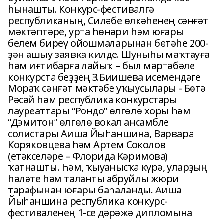
һынашты. Конкурс-фестивалгә
республиканың, Силәбе өлкәһенең сәнғәт
мәктәптәре, урта һөнәри һәм юғары
белем биреү ойошмаларынан бөтәһе 200-
ҙән ашыу заявка килде. Шуныһы маҡтауға
һәм иғтибарға лайыҡ – был мәртәбәле
конкурста беҙҙең З.Биишева исемендәге
Мораҡ сәнғәт мәктәбе уҡыусылары - Бөтә
Рәсәй һәм республика конкурстары
лауреаттары “Рондо” өлгөлө хоры һәм
“Дэмитон” өлгөлө вокал ансамбле
солистары Аиша Йыһаншина, Варвара
Коряковцева һәм Артем Соколов
(етәкселәре – Флорида Кәримова)
ҡатнашты. Һәм, ҡыуанысҡа күрә, уларҙың
һәләте һәм таланты абруйлы жюри
тарафынан юғары баһаланды. Аиша
Йыһаншина республика конкурс-
фестиваленең 1-се дәрәжә дипломына