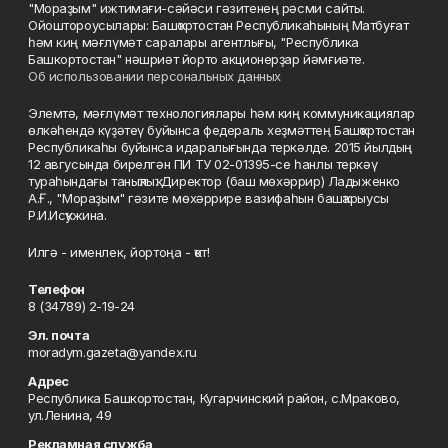
"Мораҙым" ижтимағи-сәйәси гәзитенең рәсми сайты.
Ойоштороусылары: Башҡортостан Республикаһының Матбуғат
һәм киң мәғлүмәт саралары агентлығы, "Республика
Башкортостан" нәшриәт йорто акционерҙар йәмғиәте.
Об использовании персональных данных
Элемтә, мәғлүмәт технологиялары һәм киң коммуникациялар
өлкәһендә күҙәтеү буйынса федераль хеҙмәттең Башҡортостан
Республикаһы буйынса идаралығында теркәлде. 2015 йылдың
12 авгусында бирелгән ПИ ТУ 02-01395-се һанлы теркәү
тураһындағы таныҡлыҡ. Директор (баш мөхәррир) Ладыженко
А.Ғ., "Мораҙым" гәзите мөхәррире вазифаһын башҡарыусы
Р.И.Исҡужина.
Илгә - именлек, йортоңа - ҡот!
Телефон
8 (34789) 2-19-24
Эл. почта
moradym.gazeta@yandex.ru
Адрес
Республика Башкортостан, Кугарчинский район, с.Мраково,
ул.Ленина, 49
Рекламная служба