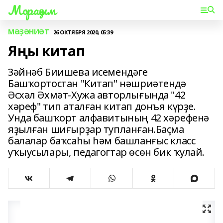
Мораҙым
МӘҘӘНИӘТ
26 ОКТЯБРЯ 2020, 05:39
Яңы китап
Зәйнәб Биишева исемендәге
Башҡортостан "Китап" нәшриәтендә
Әсхәл Әхмәт-Хужа авторлығында "42
хәреф" тип аталған китап донъя күрҙе.
Унда башҡорт алфавитының 42 хәрефенә
яҙылған шиғырҙар тупланған.Баҫма
балалар баҡсаһы һәм башланғыс класс
уҡыусылары, педагогтар өсөн бик ҡулай.