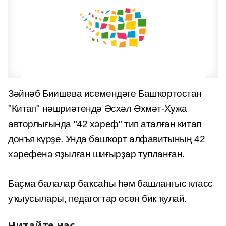
Зәйнәб Биишева исемендәге Башҡортостан
"Китап" нәшриәтендә Әсхәл Әхмәт-Хужа
авторлығында "42 хәреф" тип аталған китап
донъя күрҙе. Унда башҡорт алфавитының 42
хәрефенә яҙылған шиғырҙар тупланған.
Баҫма балалар баҡсаһы һәм башланғыс класс
уҡыусылары, педагогтар өсөн бик ҡулай.
Читайте нас