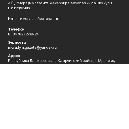
А.Ғ., "Мораҙым" гәзите мөхәррире вазифаһын башҡарыусы
Р.И.Исҡужина.
Илгә - именлек, йортоңа - ҡот!
Телефон
8 (34789) 2-19-24
Эл. почта
moradym.gazeta@yandex.ru
Адрес
Республика Башкортостан, Кугарчинский район, с.Мраково,
ул.Ленина, 49
Рекламная служба
8 (34789) 2-11-85; Электронная почта: mrakovo-
reklama@rambler.ru
Сотрудничество
8 (34789) 2-11-85; Электронная почта: mrakovo-
reklama@rambler.ru
Отдел кадров
8 (34789) 2-11-77