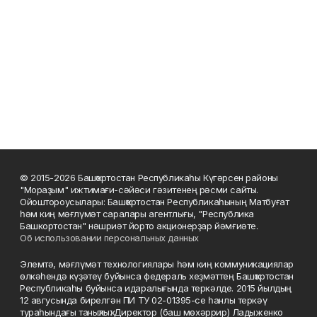
© 2015-2026 Башҡортостан Республикаһы Күгәрсен районы
"Мораҙым" ижтимағи-сәйәси гәзитенең рәсми сайты.
Ойоштороусылары: Башҡортостан Республикаһының Матбуғат
һәм киң мәғлүмәт саралары агентлығы, "Республика
Башкортостан" нәшриәт йорто акционерҙар йәмғиәте.
Об использовании персональных данных
Элемтә, мәғлүмәт технологиялары һәм киң коммуникациялар
өлкәһендә күҙәтеү буйынса федераль хеҙмәттең Башҡортостан
Республикаһы буйынса идаралығында теркәлде. 2015 йылдың
12 авгусында бирелгән ПИ ТУ 02-01395-се һанлы теркәү
тураһындағы таныҡлыҡ. Директор (баш мөхәррир) Ладыженко