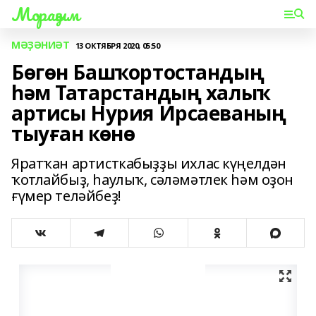
Мораҙым
МӘҘӘНИӘТ
13 ОКТЯБРЯ 2020, 05:50
Бөгөн Башҡортостандың
һәм Татарстандың халыҡ
артисы Нурия Ирсаеваның
тыуған көнө
Яратҡан артисткабыҙҙы ихлас күңелдән
ҡотлайбыҙ, һаулыҡ, сәләмәтлек һәм оҙон
ғүмер теләйбеҙ!