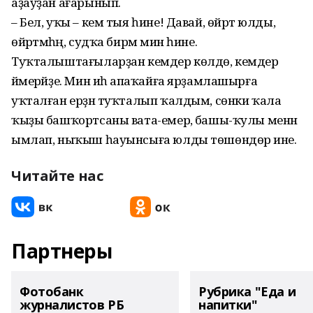
аҙауҙан ағарынып.
– Бел, уҡы – кем тыя һине! Давай, өйрәт юлды,
өйрәтмәһәң, судҡа бирәм мин һине.
Туҡталыштағыларҙан кемдер көлдө, кемдер
йәмерәйҙе. Мин иһә апаҡайға ярҙамлашырға
уҡталған ерҙән туҡталып ҡалдым, сөнки ҡала
ҡыҙы башҡортсаны вата-емерә, башы-ҡулы менән
ымлап, ныҡыш һауынсыға юлды төшөндөрә ине.
Читайте нас
Партнеры
Фотобанк
Рубрика "Еда и
журналистов РБ
напитки"