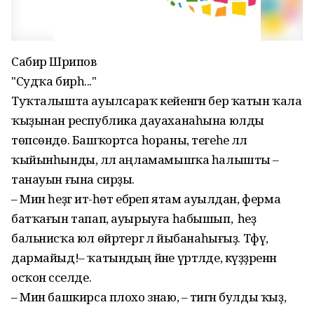
Сабир Шәрипов
"Судҡа бирһә..."
Туҡталышта ауылсараҡ кейенгән бер ҡатын ҡала
ҡыҙынан республика дауаханаһына юлды
төпсөндө. Башҡортса һораны, тегеһе әллә
ҡыйынһынды, әллә аңламамышҡа һалышты –
танауын ғына сирҙы.
– Мин һеҙгә ит-һөт ебәреп ятам ауылдан, ферма
батҡағын тапап, ауырыуға һабышып, ә һеҙ
бальнисҡа юл өйрәтергә лә йыбанаһығыҙ. Тфү,
дармайыд!– ҡатындың йәне үртәлде, күҙҙәренән
осҡон сәселде.
– Мин башкирса плохо знаю, – тигән булды ҡыҙ,