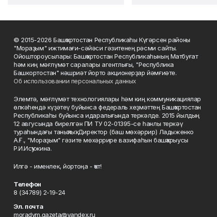
© 2015-2026 Башҡортостан Республикаһы Күгәрсен районы
"Мораҙым" ижтимағи-сәйәси гәзитенең рәсми сайты.
Ойоштороусылары: Башҡортостан Республикаһының Матбуғат
һәм киң мәғлүмәт саралары агентлығы, "Республика
Башкортостан" нәшриәт йорто акционерҙар йәмғиәте.
Об использовании персональных данных
Элемтә, мәғлүмәт технологиялары һәм киң коммуникациялар
өлкәһендә күҙәтеү буйынса федераль хеҙмәттең Башҡортостан
Республикаһы буйынса идаралығында теркәлде. 2015 йылдың
12 авгусында бирелгән ПИ ТУ 02-01395-се һанлы теркәү
тураһындағы таныҡлыҡ. Директор (баш мөхәррир) Ладыженко
А.Ғ., "Мораҙым" гәзите мөхәррире вазифаһын башҡарыусы
Р.И.Исҡужина.
Илгә - именлек, йортоңа - ҡот!
Телефон
8 (34789) 2-19-24
Эл. почта
moradym.gazeta@yandex.ru