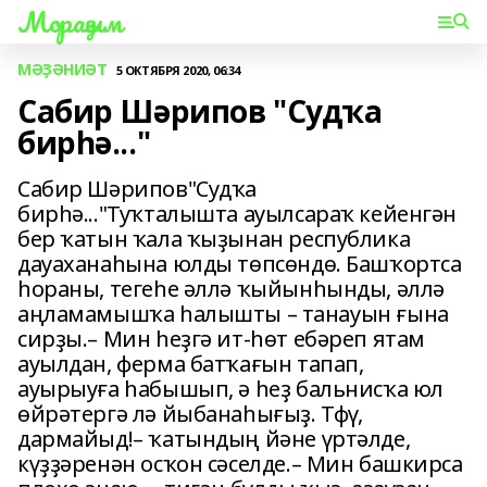
Мораҙым
МӘҘӘНИӘТ
5 ОКТЯБРЯ 2020, 06:34
Сабир Шәрипов "Судҡа
бирһә..."
Сабир Шәрипов"Судҡа
бирһә..."Туҡталышта ауылсараҡ кейенгән
бер ҡатын ҡала ҡыҙынан республика
дауаханаһына юлды төпсөндө. Башҡортса
һораны, тегеһе әллә ҡыйынһынды, әллә
аңламамышҡа һалышты – танауын ғына
сирҙы.– Мин һеҙгә ит-һөт ебәреп ятам
ауылдан, ферма батҡағын тапап,
ауырыуға һабышып, ә һеҙ бальнисҡа юл
өйрәтергә лә йыбанаһығыҙ. Тфү,
дармайыд!– ҡатындың йәне үртәлде,
күҙҙәренән осҡон сәселде.– Мин башкирса