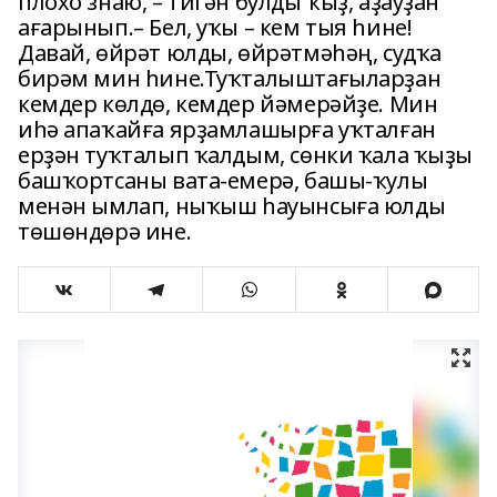
плохо знаю, – тигән булды ҡыҙ, аҙауҙан
ағарынып.– Бел, уҡы – кем тыя һине!
Давай, өйрәт юлды, өйрәтмәһәң, судҡа
бирәм мин һине.Туҡталыштағыларҙан
кемдер көлдө, кемдер йәмерәйҙе. Мин
иһә апаҡайға ярҙамлашырға уҡталған
ерҙән туҡталып ҡалдым, сөнки ҡала ҡыҙы
башҡортсаны вата-емерә, башы-ҡулы
менән ымлап, ныҡыш һауынсыға юлды
төшөндөрә ине.