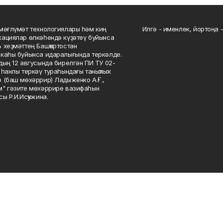
мәғлүмәт технологиялары һәм киң
Илгә - именлек, йортоңа - 
ациялар өлкәһендә күҙәтеү буйынса
 хеҙмәттең Башҡортостан
каһы буйынса идаралығында теркәлде.
дың 12 авгусында бирелгән ПИ ТУ 02-
һанлы теркәү тураһындағы таныҡлыҡ.
 (баш мөхәррир) Ладыженко А.Ғ.,
" гәзите мөхәррире вазифаһын
сы Р.И.Исҡужина.