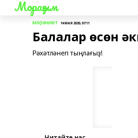
Мораҙым
МӘҘӘНИӘТ
14 МАЯ 2020, 07:11
Балалар өсөн әк
Рәхәтләнеп тыңлағыҙ!
Читайте нас