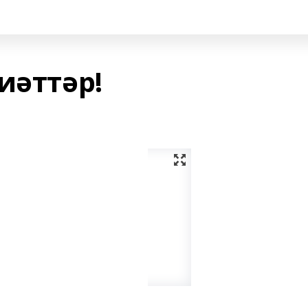
иәттәр!