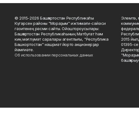
© 2015-2026 Башҡортостан Республикаһы
Элемтә, 
Күгәрсен районы "Мораҙым" ижтимағи-сәйәси
коммуник
гәзитенең рәсми сайты. Ойоштороусылары:
федераль
Башҡортостан Республикаһының Матбуғат һәм
Республи
киң мәғлүмәт саралары агентлығы, "Республика
2015 йыл
Башкортостан" нәшриәт йорто акционерҙар
01395-се 
йәмғиәте.
Директор
Об использовании персональных данных
"Мораҙым
башҡарыу