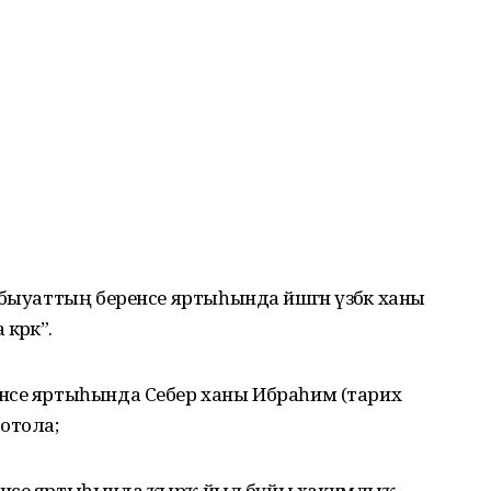
быуаттың беренсе яртыһында йәшәгән үзбәк ханы
әрәк”.
нсе яртыһында Себер ханы Ибраһим (тарих
отола;
енсе яртыһында ҡырҡ йыл буйы хакимлыҡ