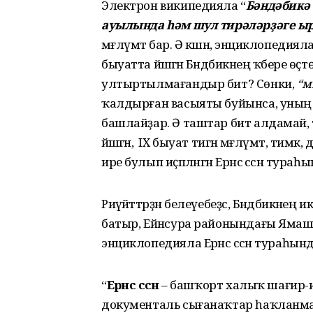
Электрон википедияла “
Бәндәбикә 
ауылында һәм шул тирәләрҙәге ыр
мәғлүмәт бар. Ә кәшәнә, энциклопедия
быуатта йәшәгән Бәндәбикәнең ҡәбере өҫтө
ултыртылмағандыр бит? Сөнки,
“м
ҡалдырған васыяты буйынса, уның мә
башлайҙар. Ә таштар бит алдамай, ти
йәшәгән, ә IX быуат тигән мәғлүмәт, тим
ире булып иҫәпләнгән Ерәнсә сәсән тура
Риүәйәттәрҙән белеүебеҙсә, Бәндәбикәнең 
батыр, Ейәнсура районындағы Ямашл
энциклопедияла Ерәнсә сәсән тураһын
“
Ерәнсә сәсән
– башҡорт халыҡ шағир-им
документаль сығанаҡтар һаҡланмаған. У