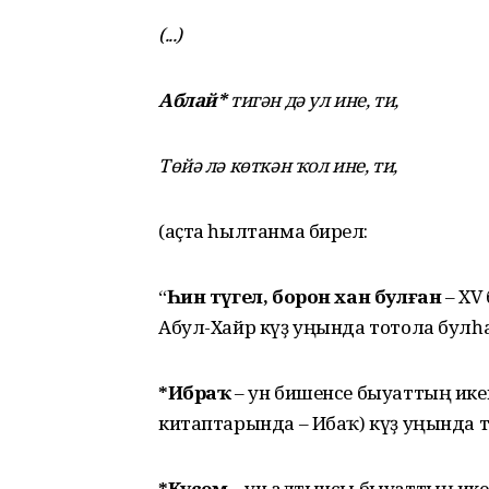
(...)
Аблай*
тигән дә ул ине, ти,
Төйә лә көткән ҡол ине, ти,
(аҫта һылтанма бирелә:
“
Һин түгел, борон хан булған
– XV 
Абул-Хайр күҙ уңында тотола булһа к
*Ибраҡ
– ун бишенсе быуаттың ике
китаптарында – Ибаҡ) күҙ уңында т
*Күсем
– ун алтынсы быуаттың ик