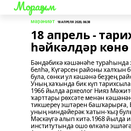
Мораҙым
МӘҘӘНИӘТ
18 АПРЕЛЯ 2020, 06:38
18 апрель - тар
һәйкәлдәр көнө
Бәндәбикә кәшәнәһе тураһында 
белһә, Күгәрсен районы халҡын б
була, сөнки ул кәшәнә беҙҙең ра
Уның хаҡында бик күп тарихсылар
1966 йылда археолог Нияз Мәжит
ҡарттары рөхсәте менән кәшәнән
тикшереү эштәрен башҡарырға, 
уның ниндәйерәк ҡатын-ҡыҙ бул
Мәскәүгә алып китә.1968 йылда 
институтында ошо өлкәлә эшләгән