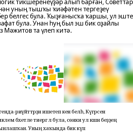
огик тикшеренеүҙәр алып барған, Советтар
нән уның тышҡы ҡиәфәтен тергеҙеү
ер белгес була. Ҡыҙғанысҡа ҡаршы, ул эшт
вафат була. Унан һуң был эш бик оҙайлы
з Мәжитов та үлеп китә.
енда-риүәйәттәрҙән ишетеп кенә белһә, Күгәрсен
лем бәхетле тиергә лә була, сөнки ул кәшәнә беҙҙең
урынлашҡан. Уның хаҡында бик күп