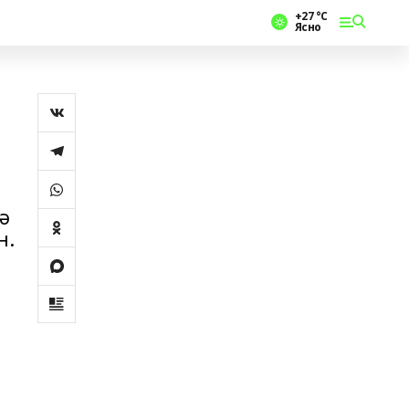
+27 °С
Ясно
лә
н.