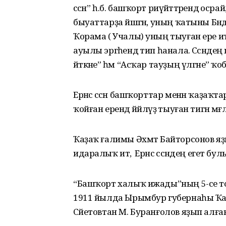
сәсән” һ.б. башҡорт риүәйәттәрендә осрай
быуаттарҙа йәшәгән, уның ҡатыны Бәнд
Ҡорама ( Учалы) уның тыуған ере итеп 
ауылы эргәһендә тип һанала. Сәсәндең
әйткәне” һәм “Асҡар тауҙың үлгәне” 
Ерәнсә сәсән башҡорттар менән ҡаҙаҡ
ҡойған ерендә йәйләүҙә тыуған тигән мәғл
Ҡаҙаҡ ғалимы Әхмәт Байторсонов яҙ
идаралыҡ итә, ә Ерәнсә сәсәндең егет бу
“Башҡорт халыҡ ижады”ның 5-се томынд
1911 йылда Ырымбур губернаһы Ҡ
Сәйетовтан М. Буранғолов яҙып алғ