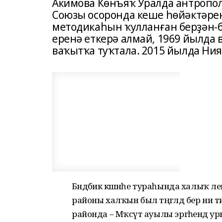
Акимова Көнъяҡ Уралда антропол
Союзы осоронда кеше һөйәктәре
методикаһын ҡулланған берҙән-б
еренә еткерә алмай, 1969 йылда 
ваҡытҡа туҡтала. 2015 йылда Ния
Бәндәбикә кәшәнәһе тураһында халыҡ лег
районы халҡын был тәңгәлдә бер ни тик
районда – Мәҡсүт ауылы эргәһендә 