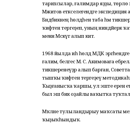
тарихсылар, ғалимдар яҙҙы, төрлө эҙ
Мәжитов етәкселегендәге экспедиция а
Бәндәбикәнең һөлдәһен таба һәм тикш
ҡиәфәтен тергеҙеп, уның ниндәйерәк
менән Мәскәүгә алып китә.
1968 йылда иһә һөлдә МДК эргәһендәг
ғалимә, белгес М. С. Акимоваға ебәр
тикшеренеүҙәр алып барған, Советта
тышҡы ҡиәфәтен тергеҙеү методикаһы
Ҡыҙғанысҡа ҡаршы, ул эште еренә ет
был эш бик оҙайлы ваҡытҡа туҡтала.
Мәҡәләне тулыландырыу маҡсаты менә
ҡыҙыҡһындыҡ.