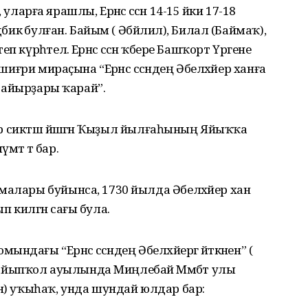
, уларға ярашлы, Ерәнсә сәсән 14-15 йәки 17-18
әбикә булған. Байым ( Әбйәлил), Билал (Баймаҡ),
күрһәтелә. Ерәнсә сәсән ҡәбере Башҡорт Үргене
 шиғри мираҫына “Ерәнсә сәсәндең Әбелхәйер ханға
ҡобайырҙары ҡарай”.
тар сиктәш йәшәгән Ҡыҙыл йылғаһының Яйыҡҡа
үмәт тә бар.
малары буйынса, 1730 йылда Әбелхәйер хан
лып килгән сағы була.
ағы “Ерәнсә сәсәндең Әбелхәйергә әйткәнен” (
айыпҡол ауылында Миңлебай Мәмбәт улы
ан) уҡыһаҡ, унда шундай юлдар бар: