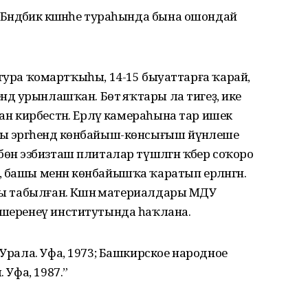
ндәбикә кәшәнәһе тураһында бына ошондай
ктура ҡомартҡыһы, 14-15 быуаттарға ҡарай,
ндә урынлашҡан. Бөтә яҡтары ла тигеҙ, ике
ман кирбестән. Ерләү камераһына тар ишек
ы эргәһендә көнбайыш-көнсығыш йүнәлеше
өнә эзбизташ плиталар түшәлгән ҡәбер соҡоро
 башы менән көнбайышҡа ҡаратып ерләнгән.
ры табылған. Кәшәнә материалдары МДУ
икшеренеү институтында һаҡлана.
Урала. Уфа, 1973; Башкирское народное
 Уфа, 1987.”