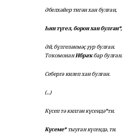
Әбелхәйер тигән хан булған,
Һин түгел, борон хан булған
*
,
Әй, бүлгеләнмәҫ ҙур булған.
Тоҡомонан
Ибраҡ
бар булған.
Себергә килеп хан булған.
(...)
Күсеп тә килгән күсендә*ти.
Күсеме*
тыуған күсендә, ти.