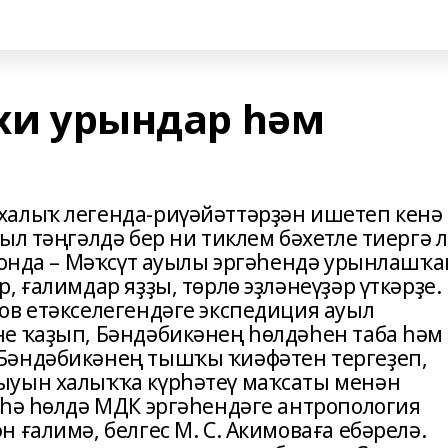
ихи урындар һәм
халыҡ легенда-риүәйәттәрҙән ишетеп кенә
ыл тәңгәлдә бер ни тиклем бәхетле тиергә 
йонда – Мәҡсүт ауылы эргәһендә урынлашҡа
, ғалимдар яҙҙы, төрлө эҙләнеүҙәр үткәрҙе.
ов етәкселегендәге экспедиция ауыл
е ҡаҙып, Бәндәбикәнең һөлдәһен таба һәм
Бәндәбикәнең тышҡы ҡиәфәтен тергеҙеп,
ыуын халыҡҡа күрһәтеү маҡсаты менән
иһә һөлдә МДК эргәһендәге антропология
 ғалимә, белгес М. С. Акимоваға ебәрелә.