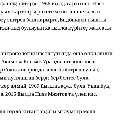
ләнеүҙәр үткәрҙе. 1966 йылда археолог Нияз
уыл ҡарттары рөхсәте менән кәшәнәне ҡаҙып,
ереү эштәрен башҡарырға, Бәндәбикәнең тышҡы
 ҡатын-ҡыҙ булыуын халыҡҡа күрһәтеү маҡсаты
е антропология институтында ошо өлкәлә эшләгән
елә. Акимова Көнъяҡ Уралда антропологик
р Союзы осоронда кеше һөйәктәренән уның
н ҡулланған берҙән-бер белгес була.
керә алмай, 1969 йылда вафат була. Унан һуң
 2015 йылда Нияз Мәжитов та үлеп китә.
н төрлө китаптарҙағы мәғлүмәттәр менән