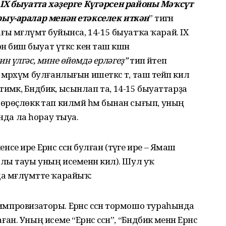
IX быуатта хәҙерге Күгәрсен районы Мәҡсүт
ыу-аралар менән етәкселек иткән
” тигән
лағы мәғлүмәт буйынса, 14-15 быуатҡа ҡарай. IX
нә биш быуат үткәс кенә таш кәшәнә
ин үлгәс, мине өйөмдә ерләгеҙ”
тип әйтеп
рхүм булғанлығын ишеткәс тә, таш тейәп килә
мәк, Бәндәбикә, ысынлап та, 14-15 быуаттарҙа
әк, дөрөҫлөккә тап килмәй һәм бынан сығып, уның
һында ла һорау тыуа.
икенсе ире Ерәнсә сәсән булған (тәүге ире – Ямаш
ы тауы уның исеменән килә). Шул уҡ
да мәғлүмәтте ҡарайыҡ:
провизаторы. Ерәнсә сәсән тормошо тураһында
ның исеме “Ерәнсә сәсән”, “Бәндәбикә менән Ерәнсә