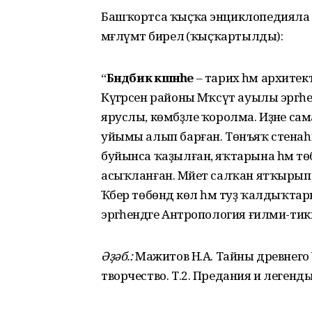
Башҡортса ҡыҫҡа энциклопедияла Бә
мәғлүмәт бирелә (ҡыҫҡартылды):
“
Бәндәбикә кәшәнәһе
– тарих һәм архите
Күгәрсен районы Мәҡсүт ауылы эргәһе
яруслы, көмбәҙле ҡоролма. Иҙәне са
уйымы алып барған. Төнъяҡ стенаһ
буйынса ҡаҙылған, яҡтарына һәм төб
асыҡланған. Мәйет салҡан ятҡырып,
Ҡәбер төбөндә көл һәм туҙ ҡалдыҡта
эргәһендәге Антропология ғилми-т
Әҙәб.:
Мажитов Н.А. Тайны древнего 
творчество. Т.2. Предания и легенды.