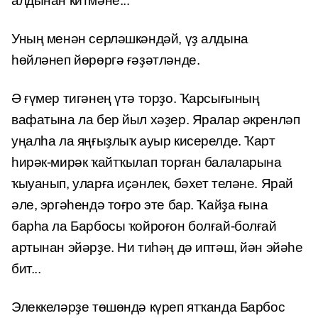
алдынан китмәне...
Уның менән серләшкәндәй, үҙ алдына
һөйләнеп йөрөргә ғәҙәтләнде.
Ә ғүмер тигәнең үтә торҙо. Ҡарсығының
вафатына ла бер йыл хәҙер. Яралар әкренләп
уңалһа ла яңғыҙлыҡ ауыр кисерелде. Ҡарт
һирәк-мирәк ҡайтҡылап торған балаларына
ҡыуанып, уларға иҫәнлек, бәхет теләне. Ярай
әле, эргәһендә тоғро эте бар. Ҡайҙа ғына
барһа ла Барбосы ҡойроғон болғай-болғай
артынан эйәрҙе. Ни тиһәң дә иптәш, йән эйәһе
бит...
Элеккеләрҙе төшөндә күреп ятҡанда Барбос