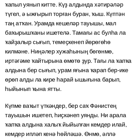
ҡапыл уянып китте. Күҙ алдында хәтирәләр
түгел, ә ыжғырып торған буран, ҡыш. Күптән
таң атҡан. Урамда кешеләр тауышы, мал
баҡырышҡаны ишетелә. Тамағы ас булһа ла
ҡайҙалыр сығып, темеҫкенеп йөрөгөһө
килмәне. Ниңәлер хужаһының бөгөнмө,
иртәгәме ҡайтырына өмөтө ҙур. Тағы ла ҡапҡа
алдына бер сығып, урам яғына ҡарап бер-ике
өрөп алды ла кире һарай ышығына барып,
һыйынып ҡына ятты.
Күпме ваҡыт үткәндер, бер саҡ Фәнистең
тауышын ишетеп, һиҫкәнеп уянды. Ни арала
ҡапҡа алдына халыҡ йыйылған кемдер илай,
кемдер ипләп кенә һөйләшә. Өнмө, әллә