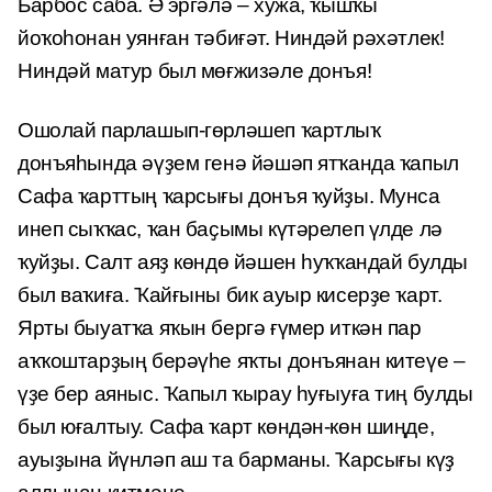
Барбос саба. Ә эргәлә – хужа, ҡышҡы
йоҡоһонан уянған тәбиғәт. Ниндәй рәхәтлек!
Ниндәй матур был мөғжизәле донъя!
Ошолай парлашып-гөрләшеп ҡартлыҡ
донъяһында әүҙем генә йәшәп ятҡанда ҡапыл
Сафа ҡарттың ҡарсығы донъя ҡуйҙы. Мунса
инеп сыҡҡас, ҡан баҫымы күтәрелеп үлде лә
ҡуйҙы. Салт аяҙ көндө йәшен һуҡҡандай булды
был ваҡиға. Ҡайғыны бик ауыр кисерҙе ҡарт.
Ярты быуатҡа яҡын бергә ғүмер иткән пар
аҡҡоштарҙың берәүһе яҡты донъянан китеүе –
үҙе бер аяныс. Ҡапыл ҡырау һуғыуға тиң булды
был юғалтыу. Сафа ҡарт көндән-көн шиңде,
ауыҙына йүнләп аш та барманы. Ҡарсығы күҙ