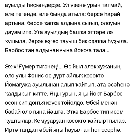
ауылды һиҫкәндерҙе. Ул үҙенә урын тапмай,
әле тегендә, әле бында атыла: берсә һарай
артына, берсә ҡапҡа алдына сығып, олоуын
дауам итә. Уға ауылдың башҡа эттәре лә
ҡушыла, йөрәк өҙгөс тауыш бик оҙаҡҡа һуҙыла.
Барбос таң алдынан ғына йоҡоға тала...
Эх-х! Ғүмер тигәнең!... Өс йыл элек хужаның
оло улы Фәнис өс-дүрт айлыҡ көсөктө
Йомағужа ауылынан алып ҡайтып, ата-әсәһенә
ҡалдырып китте. Яңы урын, яңы йорт Барбос
өсөн сит донъя кеүек тойолдо. Әбей менән
бабай оло ғына йәштә. Эткә Барбос тип исем
ҡуштылар. Кемуҙарҙан көсөктө ҡайғырттылар.
Иртә таңдан әбей яңы һауылған һөт эсерһә,