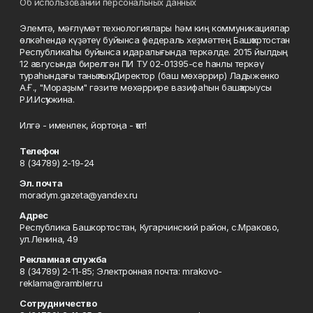
Об использовании персональных данных
Элемтә, мәғлүмәт технологиялары һәм киң коммуникациялар
өлкәһендә күҙәтеү буйынса федераль хеҙмәттең Башҡортостан
Республикаһы буйынса идаралығында теркәлде. 2015 йылдың
12 авгусында бирелгән ПИ ТУ 02-01395-се һанлы теркәү
тураһындағы таныҡлыҡ. Директор (баш мөхәррир) Ладыженко
А.Ғ., "Мораҙым" гәзите мөхәррире вазифаһын башҡарыусы
Р.И.Исҡужина.
Илгә - именлек, йортоңа - ҡот!
Телефон
8 (34789) 2-19-24
Эл. почта
moradym.gazeta@yandex.ru
Адрес
Республика Башкортостан, Кугарчинский район, с.Мраково,
ул.Ленина, 49
Рекламная служба
8 (34789) 2-11-85; Электронная почта: mrakovo-
reklama@rambler.ru
Сотрудничество