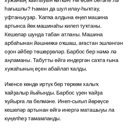
хужаның ҡайтыуын көткән! Ни өсөн бөтәһе лә
һағышлы? Һаман да шул илау-һыҡтау,
уфтаныуҙар. Ҡапҡа алдына еңел машина
артынса йөк машинаһы килеп туҡтаны.
Кешеләр шунда табан атланы. Машина
арбаһынан йәшниккә оҡшаш, ағастан эшләнгән
оҙон әйбер төшөрҙөләр. Барбос бер нәмә лә
аңламаны. Табутты өйгә индергән саҡта ғына
хужаһының еҫен абайлап ҡалды.
Икенсе көндө иртүк бер төркөм халыҡ
ҡайҙалыр йыйынды. Барбос үҙен ҡайҙа
ҡуйырға ла белмәне. Инеп-сығып йөрөүсе
кешеләр артынан өйгә инергә маташыуы ла
күңелһеҙ тамамланды.