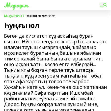
Мораҙым
МӘҘӘНИӘТ
30 ЯНВАРЯ 2020, 13:32
Һуңғы юл
Бөгөн дә кисләтеп күҙ асҡыһыҙ буран
сыҡты. Өй эргәһендәге электр бағаналары
илаған тауыш сығарғандай, ҡайҙалыр
иҫке келәт бураһының башына ябылған
тимер ҡалай бына-бына аҡтарылам тип,
ошо иҫкән ҡаты, көслө елгә елберҙәй...
Тынлыҡты боҙған төрлө тауыштарҙы
тыңлап, күҙҙәрен урам ҡапҡаһына төбәп
ята Сафа ҡарттың тоғро эте Барбос.
Хужаһын көтә ул. Көнө-төнө ошо ҡапҡанан
күҙен алмай.Сафа ҡарттың Ишембай
районына китеүенә лә ике ай самаһы.
Дөрөҫ, һуңғы осорҙа ҡаты ауырый ине,
шуға ла кесе ҡыҙы уны үҙҙәренә алып