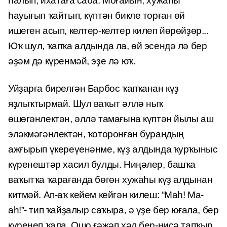
һалып, ихатаға саба. Моғайын, хужаһы
һауығып ҡайтып, күптән бикле торған өй
ишеген асып, келтер-келтер килеп йөрөйҙөр...
Юҡ шул, ҡапҡа алдында ла, өй эсендә лә бер
әҙәм дә күренмәй, эҙе лә юҡ.
Уйҙарға бирелгән Барбос ҡапҡанан күҙ
яҙлыҡтырмай. Шул ваҡыт әллә ныҡ
өшөгәнлектән, әллә тамағына күптән йылы аш
эләкмәгәнлектән, ҡоторонған бурандың
ажғырып үкереүенәнме, күҙ алдында ҡурҡыныс
күренештәр хасил булды. Ниңәлер, башҡа
ваҡытҡа ҡарағанда бөгөн хужаһы күҙ алдынан
китмәй. Ап-аҡ кейем кейгән килеш: “Маһ! Ма-
аһ!”- тип ҡайҙалыр саҡыра, ә үҙе бер юғала, бер
күренеп ҡала. Ошо ғәжәп хәл бер-нисә тапҡыр