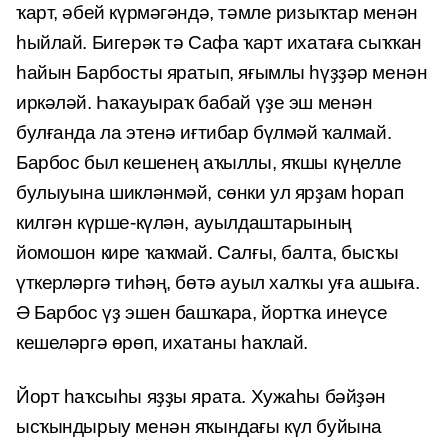
ҡарт, әбей күрмәгәндә, тәмле ризыҡтар менән
һыйлай. Бигерәк тә Сафа ҡарт ихатаға сыҡҡан
һайын Барбосты яратып, яғымлы һүҙҙәр менән
иркәләй. Һаҡауыраҡ бабай үҙе эш менән
булғанда ла этенә иғтибар бүлмәй ҡалмай.
Барбос был кешенең аҡыллы, яҡшы күңелле
булыуына шикләнмәй, сөнки ул ярҙам һорап
килгән күрше-күлән, ауылдаштарының
йомошон кире ҡаҡмай. Салғы, балта, бысҡы
үткерләргә тиһәң, бөтә ауыл халҡы уға ашыға.
Ә Барбос үҙ эшен башҡара, йортҡа инеүсе
кешеләргә өрөп, ихатаны һаҡлай.
Йорт һаҡсыһы яҙҙы ярата. Хужаһы бәйҙән
ысҡындырыу менән яҡындағы күл буйына