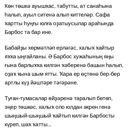
Көн төшкә ауышҡас, табутты, ат санаһына
һалып, ауыл ситенә алып киттеләр. Сафа
ҡартты һуңғы юлға оҙатыусылар араһында
Барбос та бар ине.
Бабайҙы хөрмәтләп ерләгәс, халыҡ ҡайтыр
яҡҡа ыңғайланы. Ә Барбос хужаһының яңы
ғына барлыҡҡа килгән ҡәберенә башын һалып,
оҙаҡ ҡына шым ятты. Ҡара ер өҫтөнә бер-бер
артлы күҙ йәштәре тәгәрәне.
Туған-тумасалар өйҙәренә таралып бөтөп,
эңер төшкәс, халыҡ оло юлдан әкрен генә
шыңшый-шыңшый ҡайтып килгән Барбосты
күреп, шаҡ ҡатты...