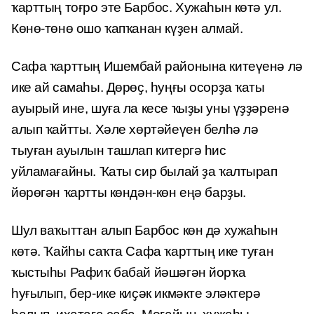
ҡарттың тоғро эте Барбос. Хужаһын көтә ул.
Көнө-төнө ошо ҡапҡанан күҙен алмай.
Сафа ҡарттың Ишембай районына китеүенә лә
ике ай самаһы. Дөрөҫ, һуңғы осорҙа ҡаты
ауырый ине, шуға ла кесе ҡыҙы уны үҙҙәренә
алып ҡайтты. Хәле хөртәйеүен белһә лә
тыуған ауылын ташлап китергә һис
уйламағайны. Ҡаты сир былай ҙа ҡалтырап
йөрөгән ҡартты көндән-көн еңә барҙы.
Шул ваҡыттан алып Барбос көн дә хужаһын
көтә. Ҡайһы саҡта Сафа ҡарттың ике туған
ҡыстыһы Рафиҡ бабай йәшәгән йорҡа
һуғылып, бер-ике киҫәк икмәкте эләктерә