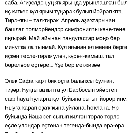
саба. Ағиҙелдең уң яҡ ярында урынлашҡан был
иҫ киткес күл ярым түңәрәк булып йәйрәп ята.
Тирә-яғы – тал-тирәк. Апрель аҙаҡтарынан
башлап тәлмәрйендәр симфонияһы көнө-төнө
яңғырай. Май айынан һандуғастар моңо бер
минутҡа ла тынмай. Күл яғынан ел менән бергә
иҫкән төрлө-төрлө үлән, күрән-ҡамыш, тал
бөрөләре еҫтәре... Үҙе бер мөғжизәә
Элек Сафа ҡарт бик оҫта балыҡсы булған,
тиҙәр. Һуңғы ваҡытта ул Барбосын эйәртеп
саф һауа һуларға күл буйына сығып йөрөр ине.
Һыуға ҡарап оҙаҡ ҡына уйлана, һоҡлана. Яр
буйында йәшәреп сығып килгән төрлө-төрлө
еҫле үләндәр өҫтөнән тегендә-бында өрә-өрә