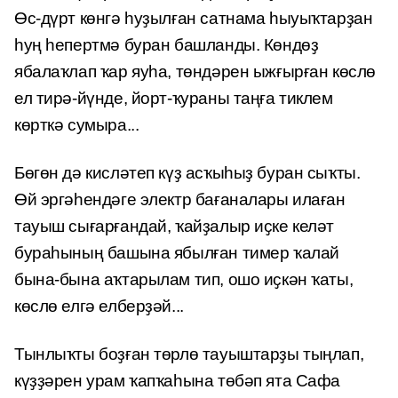
Өс-дүрт көнгә һуҙылған сатнама һыуыҡтарҙан
һуң һепертмә буран башланды. Көндөҙ
ябалаҡлап ҡар яуһа, төндәрен ыжғырған көслө
ел тирә-йүнде, йорт-ҡураны таңға тиклем
көрткә сумыра...
Бөгөн дә кисләтеп күҙ асҡыһыҙ буран сыҡты.
Өй эргәһендәге электр бағаналары илаған
тауыш сығарғандай, ҡайҙалыр иҫке келәт
бураһының башына ябылған тимер ҡалай
бына-бына аҡтарылам тип, ошо иҫкән ҡаты,
көслө елгә елберҙәй...
Тынлыҡты боҙған төрлө тауыштарҙы тыңлап,
күҙҙәрен урам ҡапҡаһына төбәп ята Сафа