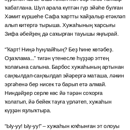
ҡабатлана. Шул арала күптән гүр эйәһе булған
Хәмит күршеһе Сафа ҡартты ҡайҙалыр етәкләп
алып китергә тырыша. Хужаһының ҡарсығы
Зифа әбейҙең дә саҡырған тауышы яңғырай.
“Ҡарт! Ниңә һуңлайһың? Беҙ һине көтәбеҙ.
Оҙаҡлама...” тигән үтенесле һүҙҙәр эттең
ҡолағына салына. Барбос хужаһының артынан
саңҡылдап-саңҡылдап эйәрергә маташа, ләкин
эргәһенә бер нисек тә барып етә алмай.
Ниндәйҙер серле көс йә тәрән соҡорға
ҡолатып, йә бейек тауға үрләтеп, хужаһын
күҙҙән яҙлыҡтыра.
“Ыу-уу! Ыу-уу!” – хужаһын юҡһынған эт олоуы