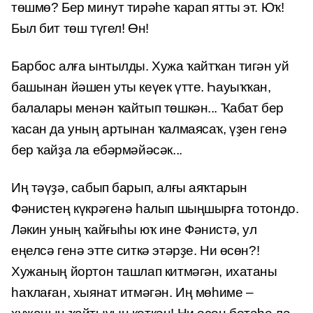
төшмө? Бер минут тирәһе ҡарап ятты эт. Юҡ!
Был бит төш түгел! Өн!
Барбос алға ынтылды. Хужа ҡайтҡан тигән уй
башынан йәшен уты кеүек үтте. Һауыҡҡан,
балалары менән ҡайтып төшкән... Ҡабат бер
ҡасан да уның артынан ҡалмаясаҡ, үҙен генә
бер ҡайҙа ла ебәрмәйәсәк...
Иң тәүҙә, сабып барып, алғы аяҡтарын
Фәнистең күкрәгенә һалып шыңшырға тотондо.
Ләкин уның ҡайғыһы юҡ ине Фәнистә, ул
еңелсә генә этте ситкә этәрҙе. Ни өсөн?!
Хужаның йортон ташлап китмәгән, ихатаны
һаҡлаған, хыянат итмәгән. Иң мөһиме –