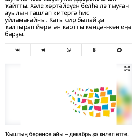
ҡайтты. Хәле хөртәйеүен белһә лә тыуған
ауылын ташлап китергә һис
уйламағайны. Ҡаты сир былай ҙа
ҡалтырап йөрөгән ҡартты көндән-көн еңә
барҙы.
Ҡыштың беренсе айы – декабрь ҙә килеп етте.