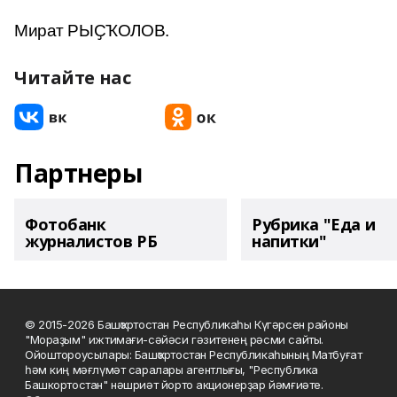
Мират РЫҪҠОЛОВ.
Читайте нас
Партнеры
Фотобанк
Рубрика "Еда и
журналистов РБ
напитки"
© 2015-2026 Башҡортостан Республикаһы Күгәрсен районы
"Мораҙым" ижтимағи-сәйәси гәзитенең рәсми сайты.
Ойоштороусылары: Башҡортостан Республикаһының Матбуғат
һәм киң мәғлүмәт саралары агентлығы, "Республика
Башкортостан" нәшриәт йорто акционерҙар йәмғиәте.