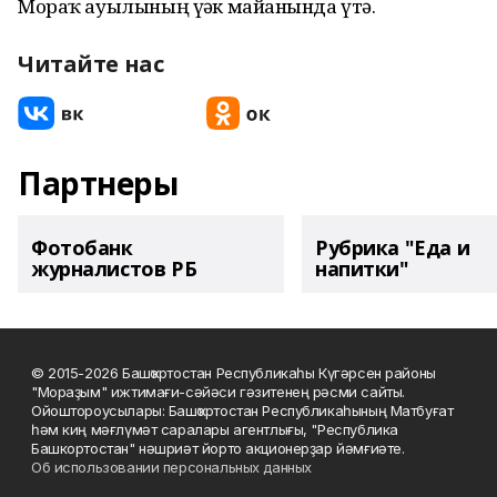
Мораҡ ауылының үҙәк майҙанында үтә.
Читайте нас
Партнеры
Фотобанк
Рубрика "Еда и
журналистов РБ
напитки"
© 2015-2026 Башҡортостан Республикаһы Күгәрсен районы
"Мораҙым" ижтимағи-сәйәси гәзитенең рәсми сайты.
Ойоштороусылары: Башҡортостан Республикаһының Матбуғат
һәм киң мәғлүмәт саралары агентлығы, "Республика
Башкортостан" нәшриәт йорто акционерҙар йәмғиәте.
Об использовании персональных данных