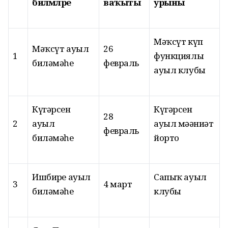
биләмәләре
ваҡыты
урыны
Мәҡсүт күп
Мәҡсүт ауыл
26
1
функциялы
биләмәһе
февраль
ауыл клубы
Күгәрсен
Күгәрсен
28
2
ауыл
ауыл мәҙәниәт
февраль
биләмәһе
йорто
Ишбирҙе ауыл
Сапыҡ ауыл
3
4 март
биләмәһе
клубы