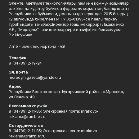
Элемтә, мәғлүмәт технологиялары һәм киң коммуникациялар
өлкәһендә күҙәтеү буйынса федераль хеҙмәттең Башҡортостан
Республикаһы буйынса идаралығында теркәлде. 2015 йылдың
12 авгусында бирелгән ПИ ТУ 02-01395-се һанлы теркәү
тураһындағы таныҡлыҡ. Директор (баш мөхәррир) Ладыженко
А.Ғ., "Мораҙым" гәзите мөхәррире вазифаһын башҡарыусы
Р.И.Исҡужина.
Илгә - именлек, йортоңа - ҡот!
Телефон
8 (34789) 2-19-24
Эл. почта
moradym.gazeta@yandex.ru
Адрес
Республика Башкортостан, Кугарчинский район, с.Мраково,
ул.Ленина, 49
Рекламная служба
8 (34789) 2-11-85; Электронная почта: mrakovo-
reklama@rambler.ru
Сотрудничество
8 (34789) 2-11-85; Электронная почта: mrakovo-
reklama@rambler.ru