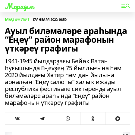
Мораҙым
МӘҘӘНИӘТ
17 ЯНВАРЯ 2020, 06:50
Ауыл биләмәләре араһында
“Еңеү” район марафонын
үткәреү графигы
1941-1945 йылдарҙағы Бөйөк Ватан
һуғышында Еңеүҙең 75 йыллығына һәм
2020 йылдағы Хәтер һәм дан йылына
арналған “Еңеү салюты” халыҡ ижады
республика фестивале сиктәрендә ауыл
биләмәләре араһында “Еңеү” район
марафонын үткәреү графигы