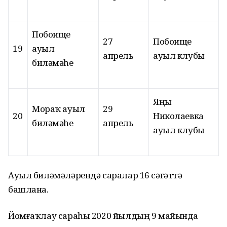
Побоище
27
Побоище
19
ауыл
апрель
ауыл клубы
биләмәһе
Яңы
Мораҡ ауыл
29
20
Николаевка
биләмәһе
апрель
ауыл клубы
Ауыл биләмәләрендә саралар 16 сәғәттә
башлана.
Йомғаҡлау сараһы 2020 йылдың 9 майында