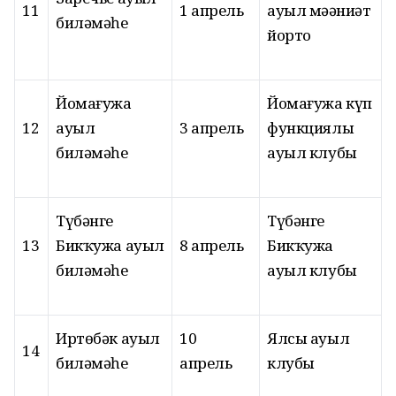
11
1 апрель
ауыл мәҙәниәт
биләмәһе
йорто
Йомағужа
Йомағужа күп
12
ауыл
3 апрель
функциялы
биләмәһе
ауыл клубы
Түбәнге
Түбәнге
13
Бикҡужа ауыл
8 апрель
Бикҡужа
биләмәһе
ауыл клубы
Иртөбәк ауыл
10
Ялсы ауыл
14
биләмәһе
апрель
клубы