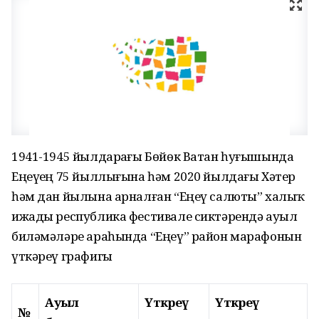
1941-1945 йылдарҙағы Бөйөк Ватан һуғышында
Еңеүҙең 75 йыллығына һәм 2020 йылдағы Хәтер
һәм дан йылына арналған “Еңеү салюты” халыҡ
ижады республика фестивале сиктәрендә ауыл
биләмәләре араһында “Еңеү” район марафонын
үткәреү графигы
Ауыл
Үткәреү
Үткәреү
№