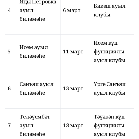
Яңы Петровка
Бикеш ауыл
4
ауыл
6 март
клубы
биләмәһе
Исем күп
Исем ауыл
5
11 март
функциялы
биләмәһе
ауыл клубы
Санъяп ауыл
Үрге Санъяп
6
13 март
биләмәһе
ауыл клубы
Теләүембәт
Тәүәкән күп
7
ауыл
18 март
функциялы
биләмәһе
ауыл клубы