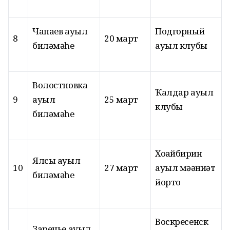
Чапаев ауыл
Подгорный
8
20 март
биләмәһе
ауыл клубы
Волостновка
Ҡалдар ауыл
9
ауыл
25 март
клубы
биләмәһе
Хоҙайбирҙин
Ялсы ауыл
10
27 март
ауыл мәҙәниәт
биләмәһе
йорто
Воскресенск
Заречье ауыл