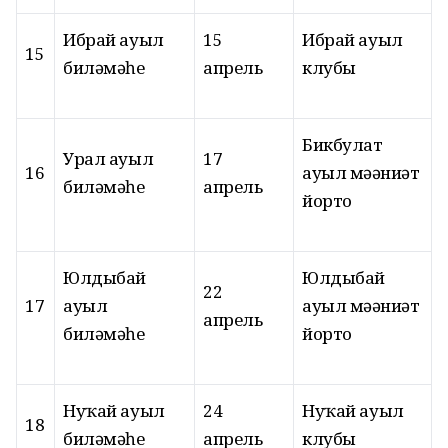
Ибрай ауыл
15
Ибрай ауыл
15
биләмәһе
апрель
клубы
Бикбулат
Урал ауыл
17
16
ауыл мәҙәниәт
биләмәһе
апрель
йорто
Юлдыбай
Юлдыбай
22
17
ауыл
ауыл мәҙәниәт
апрель
биләмәһе
йорто
Нуҡай ауыл
24
Нуҡай ауыл
18
биләмәһе
апрель
клубы