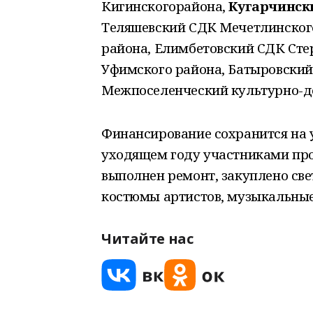
Кигинскогорайона,
Кугарчинск
Теляшевский СДК Мечетлинского
района, Елимбетовский СДК Сте
Уфимского района, Батыровский
Межпоселенческий культурно-до
Финансирование сохранится на ур
уходящем году участниками прое
выполнен ремонт, закуплено све
костюмы артистов, музыкальны
Читайте нас