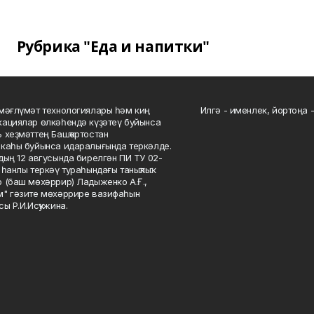
Рубрика "Еда и напитки"
мәғлүмәт технологиялары һәм киң
Илгә - именлек, йортоңа - 
ациялар өлкәһендә күҙәтеү буйынса
 хеҙмәттең Башҡортостан
каһы буйынса идаралығында теркәлде.
дың 12 авгусында бирелгән ПИ ТУ 02-
һанлы теркәү тураһындағы таныҡлыҡ.
 (баш мөхәррир) Ладыженко А.Ғ.,
" гәзите мөхәррире вазифаһын
сы Р.И.Исҡужина.