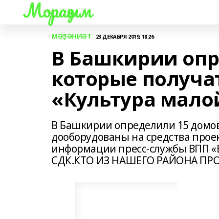
Мораҙым
МӘҘӘНИӘТ
23 ДЕКАБРЯ 2019, 18:26
В Башкирии опр
которые получат
«Культура мало
В Башкирии определили 15 домов
дооборудованы на средства проек
информации пресс-службы ВПП «Ед
СДК.КТО ИЗ НАШЕГО РАЙОНА ПР