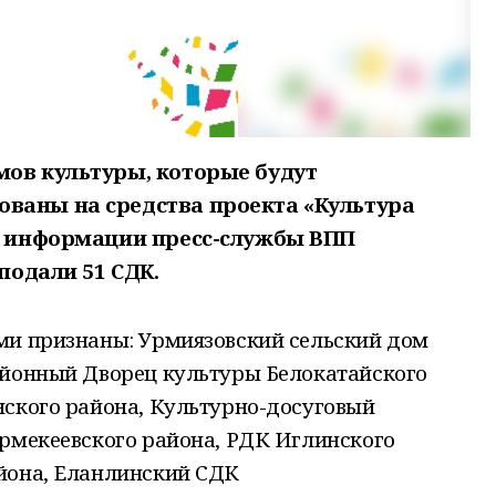
мов культуры, которые будут
ваны на средства проекта «Культура
По информации пресс-службы ВПП
 подали 51 СДК.
ми признаны: Урмиязовский сельский дом
айонный Дворец культуры Белокатайского
нского района, Культурно-досуговый
Ермекеевского района, РДК Иглинского
йона, Еланлинский СДК