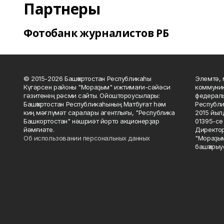
Партнеры
Фотобанк журналистов РБ
© 2015-2026 Башҡортостан Республикаһы
Элемтә, 
Күгәрсен районы "Мораҙым" ижтимағи-сәйәси
коммуник
гәзитенең рәсми сайты. Ойоштороусылары:
федераль
Башҡортостан Республикаһының Матбуғат һәм
Республи
киң мәғлүмәт саралары агентлығы, "Республика
2015 йыл
Башкортостан" нәшриәт йорто акционерҙар
01395-се 
йәмғиәте.
Директор
Об использовании персональных данных
"Мораҙым
башҡарыу