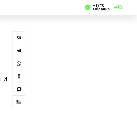
+17 °С
Облачно
ы и
о