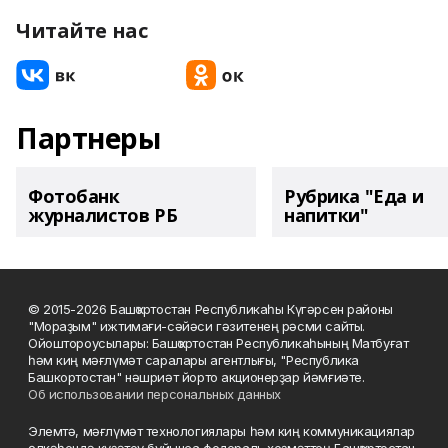
Читайте нас
Партнеры
Фотобанк
Рубрика "Еда и
журналистов РБ
напитки"
© 2015-2026 Башҡортостан Республикаһы Күгәрсен районы
"Мораҙым" ижтимағи-сәйәси гәзитенең рәсми сайты.
Ойоштороусылары: Башҡортостан Республикаһының Матбуғат
һәм киң мәғлүмәт саралары агентлығы, "Республика
Башкортостан" нәшриәт йорто акционерҙар йәмғиәте.
Об использовании персональных данных
Элемтә, мәғлүмәт технологиялары һәм киң коммуникациялар