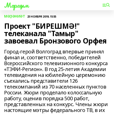
Мораҙым
МӘҘӘНИӘТ
23 НОЯБРЯ 2019, 15:55
Проект "БИРЕШМӘ!"
телеканала "Тамыр"
завоевал Бронзового Орфея
Город-герой Волгоград впервые принял
финал и, соответственно, победителей
Всероссийского телевизионного конкурса
«ТЭФИ-Регион». В год 25-летия Академии
телевидения на юбилейную церемонию
съехались представители 126
телекомпаний из 70 населенных пунктов
России. Жюри проделало колоссальную
работу, оценив порядка 500 работ,
представленных на конкурс. Члены жюри
настоящие мэтры федерального ТВ, в их