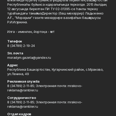
өлкәһендә күҙәтеү буйынса федераль хеҙмәттең Башҡортостан
Республикаһы буйынса идаралығында теркәлде. 2015 йылдың
12 авгусында бирелгән ПИ ТУ 02-01395-се һанлы теркәү
тураһындағы таныҡлыҡ. Директор (баш мөхәррир) Ладыженко
А.Ғ., "Мораҙым" гәзите мөхәррире вазифаһын башҡарыусы
Р.И.Исҡужина.
Илгә - именлек, йортоңа - ҡот!
Телефон
8 (34789) 2-19-24
Эл. почта
moradym.gazeta@yandex.ru
Адрес
Республика Башкортостан, Кугарчинский район, с.Мраково,
ул.Ленина, 49
Рекламная служба
8 (34789) 2-11-85; Электронная почта: mrakovo-
reklama@rambler.ru
Сотрудничество
8 (34789) 2-11-85; Электронная почта: mrakovo-
reklama@rambler.ru
Отдел кадров