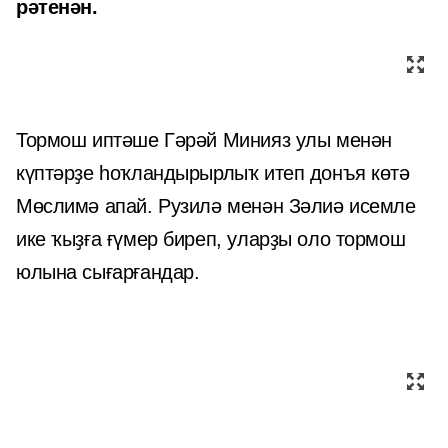
рәтенән.
Тормош иптәше Гәрәй Минияз улы менән
күптәрҙе һоҡландырырлыҡ итеп донъя көтә
Мөслимә апай. Рузилә менән Зәлиә исемле
ике ҡыҙға ғүмер биреп, уларҙы оло тормош
юлына сығарғандар.