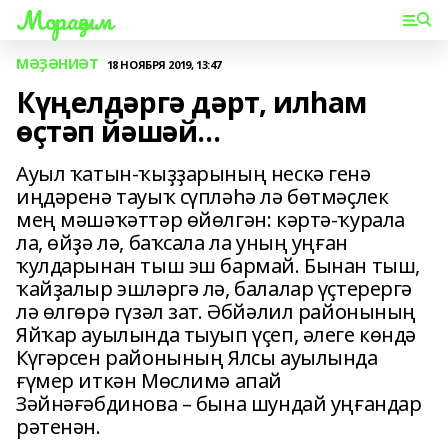
Мораҙым
МӘҘӘНИӘТ
18 НОЯБРЯ 2019, 13:47
Күңелдәргә дәрт, илһам
өҫтәп йәшәй...
Ауыл ҡатын-ҡыҙҙарының нескә генә
иңдәренә тауыҡ сүпләһә лә бөтмәҫлек
мең мәшәҡәттәр өйөлгән: кәртә-ҡурала
ла, өйҙә лә, баҡсала ла уның уңған
ҡулдарынан тыш эш бармай. Бынан тыш,
ҡайҙалыр эшләргә лә, балалар үҫтерергә
лә өлгөрә гүзәл зат. Әбйәлил районының
Яйҡар ауылында тыуып үҫеп, әлеге көндә
Күгәрсен районының Ялсы ауылында
ғүмер иткән Мөслимә апай
Зәйнәғәбдинова – бына шундай уңғандар
рәтенән.