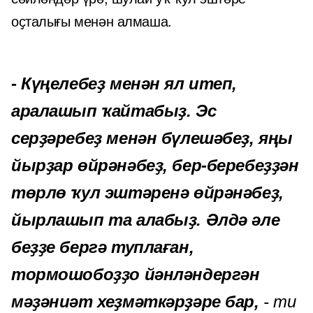
оҫталығы менән алмаша.
- Күңелебеҙ менән ял итеп,
аралашып ҡайтабыҙ. Эс
серҙәребеҙ менән бүлешәбеҙ, яңы
йырҙар өйрәнәбеҙ, бер-беребеҙҙән
төрлө ҡул эштәренә өйрәнәбеҙ,
йырлашып та алабыҙ. Әлдә әле
беҙҙе бергә туплаған,
тормошобоҙҙо йәнләндергән
мәҙәниәт хеҙмәткәрҙәре бар,
- ти