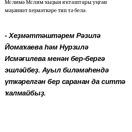
Мөслимә Мөслим ҡыҙын яҡташтары уңған
мәҙәниәт хеҙмәткәре тип тә белә.
- Хеҙмәттәштәрем Рәзилә
Йомаҡаева һәм Нурзилә
Исмәғилева менән бер-бергә
эшләйбеҙ.
Ауыл биләмәһендә
үткәрелгән бер саранан да ситтә
ҡалмайбыҙ.