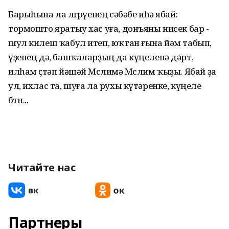
Барыһына ла өлгөрөүенең сәбәбе иһә ябай:
тормошто яратыу хас уға, донъяны нисек бар -
шул килеш ҡабул итеп, юҡтан ғына йәм табып,
үҙенең дә, башҡаларҙың да күңеленә дәрт,
илһам өҫтәп йәшәй Мөслимә Мөслим ҡыҙы. Ябай ҙа
ул, ихлас та, шуға ла рухы күтәренке, күңеле
бөтөн...
Читайте нас
Партнеры