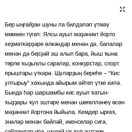
Бер ыңғайҙан шуны ла билдәләп үтмәү
мөмкин түгел: Ялсы ауыл мәҙәниәт йорто
хеҙмәткәрҙәре өлкәндәр менән дә, балалар
менән дә берҙәй эш алып бара, йыш ҡына
төрлө ҡыҙыҡлы саралар, конкурстар, спорт
ярыштары үткәрә. Шуларҙың береһе – “Кис
ултырыу” хаҡында айырым әйтеп үтке килә.
Бында һәр шаршамбы кис ауыл ҡатын-
ҡыҙҙары ҡул эштәре менән шөғөлләнеү өсөн
мәҙәниәт йортона йыйыла. Кемдер ырғаҡ,
энәләр менән бәйләй, икенселәр сигә,
сәйләндәр үрә, шулай уҡ ҡул эштәре