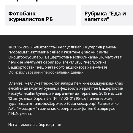
Фотобанк
Рубрика "Еда и
журналистов РБ
напитки"
© 2015-2026 Башҡортостан Республикаһы Күгәрсен районы
"Мораҙым" ижтимағи-сәйәси гәзитенең рәсми сайты.
Ойоштороусылары: Башҡортостан Республикаһының Матбуғат
һәм киң мәғлүмәт саралары агентлығы, "Республика
Башкортостан" нәшриәт йорто акционерҙар йәмғиәте.
Об использовании персональных данных
Элемтә, мәғлүмәт технологиялары һәм киң коммуникациялар
өлкәһендә күҙәтеү буйынса федераль хеҙмәттең Башҡортостан
Республикаһы буйынса идаралығында теркәлде. 2015 йылдың
12 авгусында бирелгән ПИ ТУ 02-01395-се һанлы теркәү
тураһындағы таныҡлыҡ. Директор (баш мөхәррир) Ладыженко
А.Ғ., "Мораҙым" гәзите мөхәррире вазифаһын башҡарыусы
Р.И.Исҡужина.
Илгә - именлек, йортоңа - ҡот!