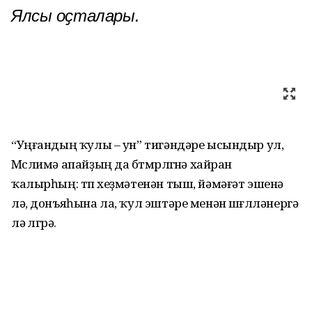
Ялсы оҫталары.
“Уңғандың ҡулы – ун” тигәндәре ысындыр ул,
Мөслимә апайҙың да бөтмөрлөгөнә хайран
ҡалырһың: төп хеҙмәтенән тыш, йәмәғәт эшенә
лә, донъяһына ла, ҡул эштәре менән шөғөлләнергә
лә өлгөрә.