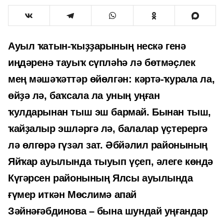
Ауыл ҡатын-ҡыҙҙарының нескә генә
иңдәренә тауыҡ сүпләһә лә бөтмәҫлек
мең мәшәҡәттәр өйөлгән: кәртә-ҡурала ла,
өйҙә лә, баҡсала ла уның уңған
ҡулдарынан тыш эш бармай. Бынан тыш,
ҡайҙалыр эшләргә лә, балалар үҫтерергә
лә өлгөрә гүзәл зат. Әбйәлил районының
Яйҡар ауылында тыуып үҫеп, әлеге көндә
Күгәрсен районының Ялсы ауылында
ғүмер иткән Мөслимә апай
Зәйнәғәбдинова – бына шундай уңғандар