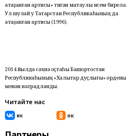
атҡаҙанған артисы» тигән маҡтаулы исем бирелә.
Ул шулай уҡ Татарстан Республикаһының да
атҡаҙанған артисы (1996).
2014 йылда сәхнә оҫтаһы Башҡортостан
Республикаһының «Халыҡтар дуҫлығы» ордены
менән наградланды.
Читайте нас
Партнеры