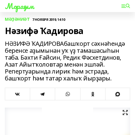
Мораҙым
МӘҘӘНИӘТ
7 НОЯБРЯ 2019, 14:10
Нәзифә Ҡадирова
НӘЗИФӘ ҠАДИРОВАбашҡорт сәхнәһендә
беренсе аҙымынан уҡ үҙ тамашасыһын
таба. Бәхти Ғайсин, Редик Фәсхетдинов,
Азат Айытҡоловтар менән эшләй.
Репертуарында лирик һәм эстрада,
башҡорт һәм татар халыҡ йырҙары.