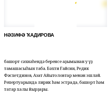
НӘЗИФӘ ҠАДИРОВА
башҡорт сәхнәһендә беренсе аҙымынан уҡ үҙ
тамашасыһын таба. Бәхти Ғайсин, Редик
Фәсхетдинов, Азат Айытҡоловтар менән эшләй.
Репертуарында лирик һәм эстрада, башҡорт һәм
татар халыҡ йырҙары.