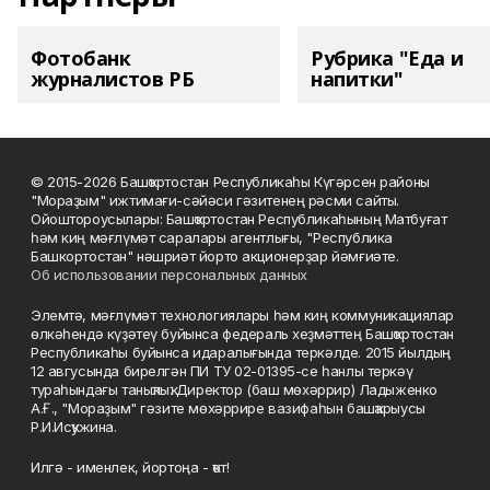
Фотобанк
Рубрика "Еда и
журналистов РБ
напитки"
© 2015-2026 Башҡортостан Республикаһы Күгәрсен районы
"Мораҙым" ижтимағи-сәйәси гәзитенең рәсми сайты.
Ойоштороусылары: Башҡортостан Республикаһының Матбуғат
һәм киң мәғлүмәт саралары агентлығы, "Республика
Башкортостан" нәшриәт йорто акционерҙар йәмғиәте.
Об использовании персональных данных
Элемтә, мәғлүмәт технологиялары һәм киң коммуникациялар
өлкәһендә күҙәтеү буйынса федераль хеҙмәттең Башҡортостан
Республикаһы буйынса идаралығында теркәлде. 2015 йылдың
12 авгусында бирелгән ПИ ТУ 02-01395-се һанлы теркәү
тураһындағы таныҡлыҡ. Директор (баш мөхәррир) Ладыженко
А.Ғ., "Мораҙым" гәзите мөхәррире вазифаһын башҡарыусы
Р.И.Исҡужина.
Илгә - именлек, йортоңа - ҡот!