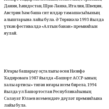
Дания, Һиндостан, Шри-Ланка, Италия, Швеция,
Австрия һәм башҡа сит илдәр тамашасыһының
алҡыштарына лайыҡ була. Ә Төркиәлә 1993 йылда
үткән фестивалдә «Алтын банан» премияһын
яулай.
Юғары башҡарыу оҫталығы өсөн Нәзифә
Ҡадироваға 1987 йылда «Башҡорт АССР-ының
халыҡ артисы» тигән юғары исем бирелә, 1994
йылда ул Башҡортостан Республикаһының
Салауат Юлаев исемендәге дәүләт премияһына
лайыҡ була.