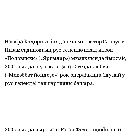
Нәзифә Ҡадирова билдәле композитор Салауат
Низаметдиновтың рус телендә ижад иткән
«Половинки» («Яртылар») мюзиклында йырлай,
2001 йылда шул авторҙың «Звезда любви»
(«Мөхәббәт йондоҙо») рок-операһында (шулай уҡ
рус телендә) төп партияны башҡара.
2005 йылда йырсыға «Рәсәй Федерацияһының