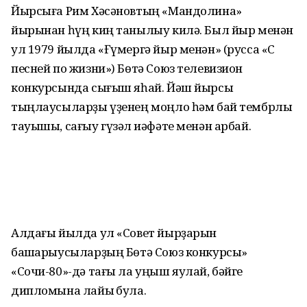
Йырсыға Рим Хәсәновтың «Мандолина»
йырынан һүң киң танылыу килә. Был йыр менән
ул 1979 йылда «Ғүмергә йыр менән» (русса «С
песней по жизни») Бөтә Союз телевизион
конкурсында сығыш яһай. Йәш йырсы
тыңлаусыларҙы үҙенең моңло һәм бай тембрлы
тауышы, сағыу гүзәл ҡиәфәте менән арбай.
Алдағы йылда ул «Совет йырҙарын
башҡарыусыларҙың Бөтә Союз конкурсы»
«Сочи-80»-дә тағы ла уңыш яулай, бәйге
дипломына лайыҡ була.