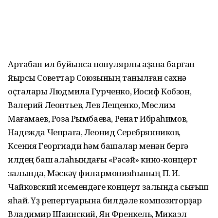
Артабан ил буйынса популярлыҡ ҡаҙана барған
йырсы Советтар Союзының танылған сәхнә
оҫталары Людмила Гурченко, Иосиф Кобзон,
Валерий Леонтьев, Лев Лещенко, Мөслим
Мағамаев, Роза Рымбаева, Ренат Ибраһимов,
Надежда Чепрага, Леонид Серебрянников,
Ксения Георгиади һәм башҡалар менән бергә
илдең баш ҡалаһындағы «Рәсәй» кино-концерт
залында, Мәскәү филармонияһының П. И.
Чайковский исемендәге концерт залында сығыш
яһай. Үҙ репертуарына билдәле композиторҙар
Владимир Шаинский, Ян Френкель, Микаэл