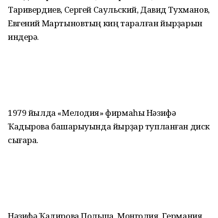
Таривердиев, Сергей Саульский, Давид Тухманов,
Евгений Мартыновтың киң таралған йырҙарын
индерә.
1979 йылда «Мелодия» фирмаһы Нәзифә
Ҡадырова башҡарыуында йырҙар тупланған диск
сығара.
Нәзифә Ҡадирова Польша, Монголия, Германия,