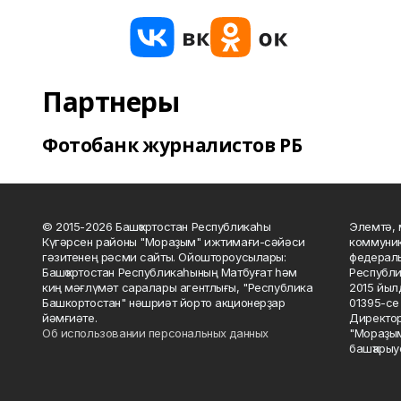
Партнеры
Фотобанк журналистов РБ
© 2015-2026 Башҡортостан Республикаһы
Элемтә, 
Күгәрсен районы "Мораҙым" ижтимағи-сәйәси
коммуник
гәзитенең рәсми сайты. Ойоштороусылары:
федераль
Башҡортостан Республикаһының Матбуғат һәм
Республи
киң мәғлүмәт саралары агентлығы, "Республика
2015 йыл
Башкортостан" нәшриәт йорто акционерҙар
01395-се 
йәмғиәте.
Директор
Об использовании персональных данных
"Мораҙым
башҡарыу