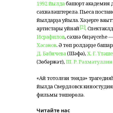
1992 йылда
башҡорт академия 
сәхнәләштерелә. Пьеса постан
йылдарҙа ҡуйыла. Хәҙерге ваҡы
[2]
артистары уйнай
. Спектак
Исрафилов
, сәхнә биҙәүсеһе 
Хәсәнов
. Ә төп ролдәрҙе башҡа
Д. Бабичева
(Шәфәҡ),
Х. Ғ. Үтәш
(Зөбәржәт),
Ш. Р. Рәхмәтуллин
«Ай тотолған төндә» трагедия
йылда Свердловск киностудия
фильмы төшөрөлә.
Читайте нас