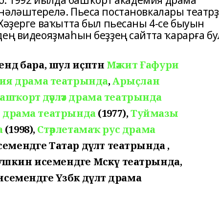
 б. 1992 йылда башҡорт академия драма
нәләштерелә. Пьеса постановкалары театрҙ
Хәҙерге ваҡытта был пьесаны 4-се быуын
дең видеояҙмаһын беҙҙең сайтта ҡарарға бу
ендә бара, шул иҫәптән
Мәжит Ғафури
мия драма театрында
,
Арыҫлан
башҡорт дәүләт драма театрында
әт драма театрында
(1977),
Туймазы
а
(1998),
Стәрлетамаҡ рус драма
семендәге Татар дәүләт театрында ,
ушкин исемендәге Мәскәү театрында,
исемендәге Үзбәк дәүләт драма