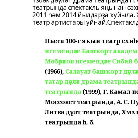
Үзбәк дәүләт драма театрында һ.
театрында спектакль яңынан сәх
2011 һәм 2014 йылдарҙа ҡуйыла. 
театр артистары уйнай.Спектакл
Пьеса 100-гә яҡын театр сәхнәһ
исемендәге Башҡорт акаде
Мөбәрәков исемендәге Сибай 
(1966),
Салауат башҡорт дәүл
татар дәүләт драма театрынд
театрында
(1999), Г. Камал и
Моссовет театрында, А. С. П
Литва дәүләт театрында, Хәмзә 
театрында һ. б.