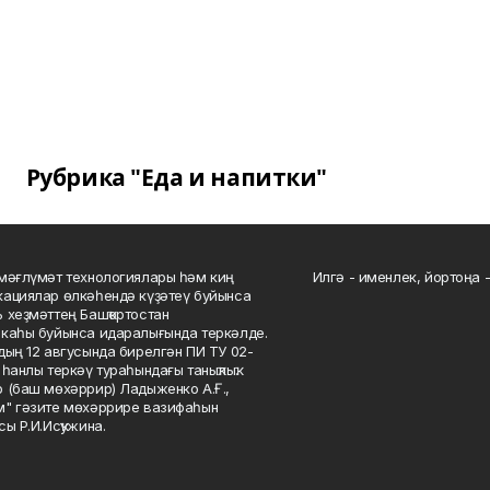
Рубрика "Еда и напитки"
мәғлүмәт технологиялары һәм киң
Илгә - именлек, йортоңа - 
ациялар өлкәһендә күҙәтеү буйынса
 хеҙмәттең Башҡортостан
каһы буйынса идаралығында теркәлде.
дың 12 авгусында бирелгән ПИ ТУ 02-
һанлы теркәү тураһындағы таныҡлыҡ.
 (баш мөхәррир) Ладыженко А.Ғ.,
" гәзите мөхәррире вазифаһын
сы Р.И.Исҡужина.