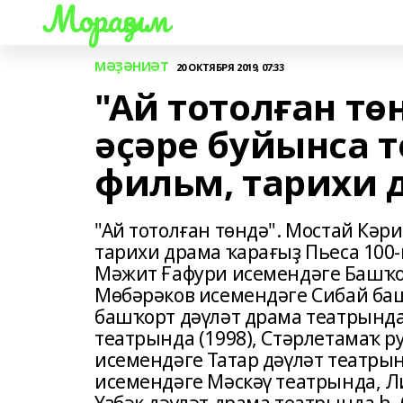
Мораҙым
МӘҘӘНИӘТ
20 ОКТЯБРЯ 2019, 07:33
"Ай тотолған тө
әҫәре буйынса 
фильм, тарихи 
"Ай тотолған төндә". Мостай Кәр
тарихи драма ҡарағыҙ Пьеса 100-
Мәжит Ғафури исемендәге Башҡо
Мөбәрәков исемендәге Сибай баш
башҡорт дәүләт драма театрында 
театрында (1998), Стәрлетамаҡ ру
исемендәге Татар дәүләт театрын
исемендәге Мәскәү театрында, Л