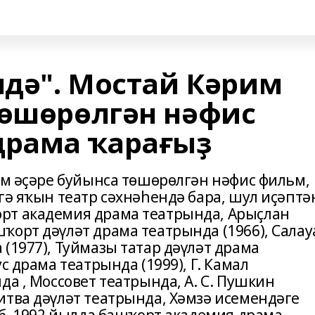
ндә". Мостай Кәрим
төшөрөлгән нәфис
драма ҡарағыҙ
им әҫәре буйынса төшөрөлгән нәфис фильм,
гә яҡын театр сәхнәһендә бара, шул иҫәптә
рт академия драма театрында, Арыҫлан
ҡорт дәүләт драма театрында (1966), Салау
(1977), Туймазы татар дәүләт драма
с драма театрында (1999), Г. Камал
да , Моссовет театрында, А. С. Пушкин
итва дәүләт театрында, Хәмзә исемендәге