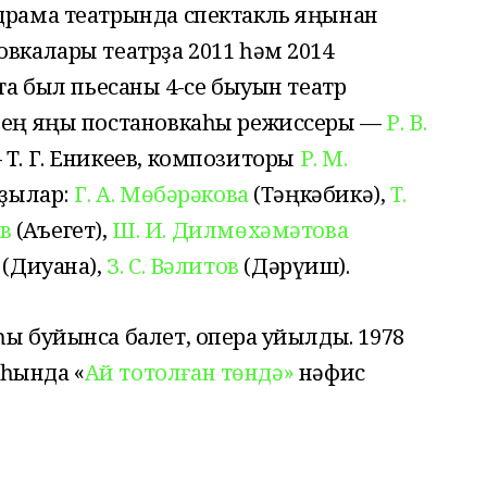
драма театрында спектакль яңынан
овкалары театрҙа 2011 һәм 2014
тта был пьесаны 4-се быуын театр
лдең яңы постановкаһы режиссеры —
Р. В.
— Т. Г. Еникеев, композиторы
Р. М.
рҙылар:
Г. А. Мөбәрәкова
(Тәңкәбикә),
Т.
ев
(Аҡъегет),
Ш. И. Дилмөхәмәтова
(Диуана),
З. С. Вәлитов
(Дәрүиш).
һы буйынса балет, опера ҡуйылды
. 1978
һында «
Ай тотолған төндә»
нәфис