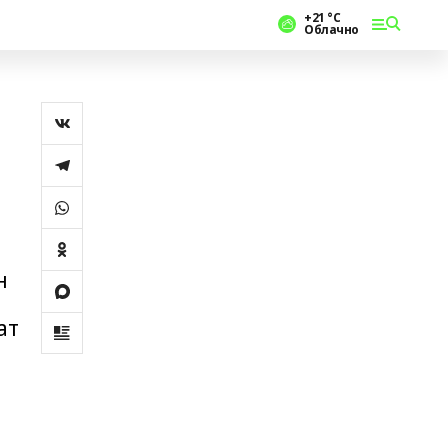
+21 °С
Облачно
н
ат