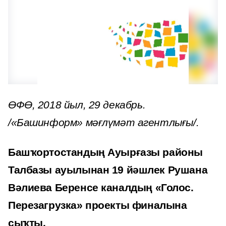
ӨФӨ, 2018 йыл, 29 декабрь.
/«Башинформ» мәғлүмәт агентлығы/.
Башҡортостандың Ауырғазы районы
Талбазы ауылынан 19 йәшлек Рушана
Вәлиева Беренсе каналдың «Голос.
Перезагрузка» проекты финалына
сыҡты.