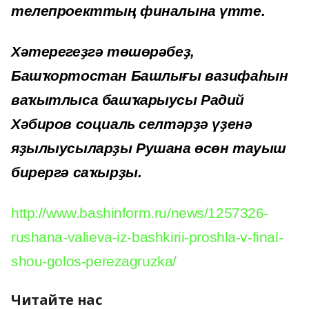
телепроекттың финалына үтте.
Хәтерегеҙгә төшөрәбеҙ,
Башҡортостан Башлығы вазифаһын
ваҡытлыса башҡарыусы Радий
Хәбиров социаль селтәрҙә үҙенә
яҙылыусыларҙы Рушана өсөн тауыш
бирергә саҡырҙы.
http://www.bashinform.ru/news/1257326-
rushana-valieva-iz-bashkirii-proshla-v-final-
shou-golos-perezagruzka/
Читайте нас