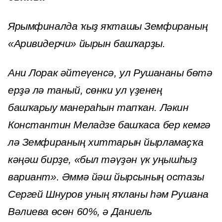
Ярымфиналда ҡыҙ яҡташы Земфираның
«Аривидерчи» йырын башҡарҙы.
Ани Лорак әйтеүенсә, ул Рушананы бөтә
ерҙә лә таный, сөнки ул үҙенең
башҡарыу манераһын тапҡан. Ләкин
Константин Меладзе башҡаса бер кемгә
лә Земфираның хиттарын йырламаҫҡа
кәңәш бирҙе, «был тәүҙән үк уңышһыҙ
вариант». Әммә йәш йырсының остазы
Сергей Шнуров уның яҡланы һәм Рушана
Вәлиева өсөн 60%, ә Даниель