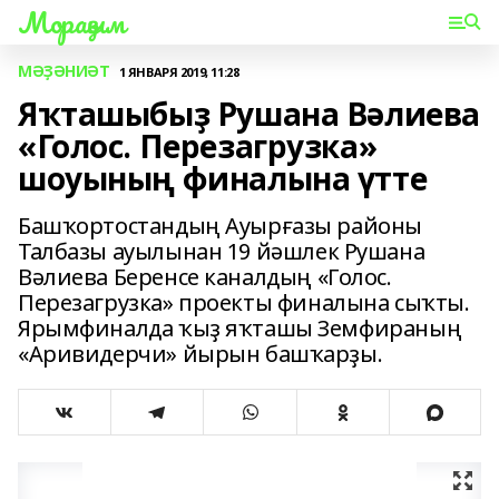
Мораҙым
МӘҘӘНИӘТ
1 ЯНВАРЯ 2019, 11:28
Яҡташыбыҙ Рушана Вәлиева
«Голос. Перезагрузка»
шоуының финалына үтте
Башҡортостандың Ауырғазы районы
Талбазы ауылынан 19 йәшлек Рушана
Вәлиева Беренсе каналдың «Голос.
Перезагрузка» проекты финалына сыҡты.
Ярымфиналда ҡыҙ яҡташы Земфираның
«Аривидерчи» йырын башҡарҙы.