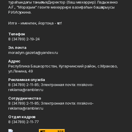
тураһындағы таныҡлыҡ. Директор (баш мөхәррир) Ладыженко
А.Ғ., "Мораҙым" гәзите мөхәррире вазифаһын башҡарыусы
Р.И.Исҡужина.
Илгә - именлек, йортоңа - ҡот!
Телефон
8 (34789) 2-19-24
Эл. почта
moradym.gazeta@yandex.ru
Адрес
Республика Башкортостан, Кугарчинский район, с.Мраково,
ул.Ленина, 49
Рекламная служба
8 (34789) 2-11-85; Электронная почта: mrakovo-
reklama@rambler.ru
Сотрудничество
8 (34789) 2-11-85; Электронная почта: mrakovo-
reklama@rambler.ru
Отдел кадров
8 (34789) 2-11-77