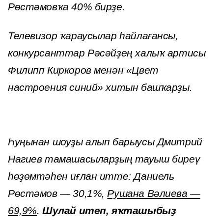
Рөстәмовҡа 40% бирҙе.
Телевизор ҡараусылар һайлағансы,
конкурсанттар Рәсәйҙең халыҡ артисы
Филипп Киркоров менән «Цвет
настроения синий» хитын башҡарҙы.
Һуңынан шоуҙы алып барыусы Дмитрий
Нагиев тамашасыларҙың тауыш биреү
һөҙөмтәһен иғлан итте: Даниель
Рөстәмов — 30,1%,
Рушана Вәлиева —
69,9%
.
Шулай итеп, яҡташыбыҙ