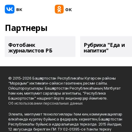
Партнеры
Фотобанк
Рубрика "Еда и
журналистов РБ
напитки"
© 2015-2026 Башҡортостан Республикаһы Күгәрсен районы
"Мораҙым" ижтимағи-сәйәси гәзитенең рәсми сайты.
Ойоштороусылары: Башҡортостан Республикаһының Матбуғат
һәм киң мәғлүмәт саралары агентлығы, "Республика
Башкортостан" нәшриәт йорто акционерҙар йәмғиәте.
Об использовании персональных данных
Элемтә, мәғлүмәт технологиялары һәм киң коммуникациялар
өлкәһендә күҙәтеү буйынса федераль хеҙмәттең Башҡортостан
Республикаһы буйынса идаралығында теркәлде. 2015 йылдың
12 авгусында бирелгән ПИ ТУ 02-01395-се һанлы теркәү