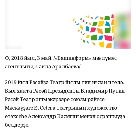
ӨФӨ, 2018 йыл, 3 май. /«Башинформ» мәғлүмәт
агентлығы, Ләйлә Аралбаева/.
2019 йыл Рәсәйҙә Театр йылы тип иғлан ителә.
Был хаҡта Рәсәй Президенты Владимир Путин
Рәсәй Театр эшмәкәрҙәре союзы рәйесе,
Мәскәүҙәге Et Cetera театрының художество
етәксеһе Александр Калягин менән осрашыуҙа
белдерҙе.