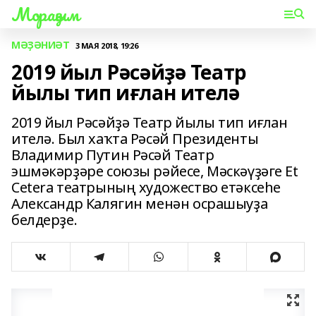
Мораҙым
МӘҘӘНИӘТ
3 МАЯ 2018, 19:26
2019 йыл Рәсәйҙә Театр
йылы тип иғлан ителә
2019 йыл Рәсәйҙә Театр йылы тип иғлан
ителә. Был хаҡта Рәсәй Президенты
Владимир Путин Рәсәй Театр
эшмәкәрҙәре союзы рәйесе, Мәскәүҙәге Et
Cetera театрының художество етәксеһе
Александр Калягин менән осрашыуҙа
белдерҙе.