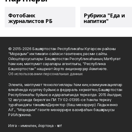
Фотобанк
Рубрика "Еда и
журналистов РБ
напитки"
© 2015-2026 Башҡортостан Республикаһы Күгәрсен районы
"Мораҙым" ижтимағи-сәйәси гәзитенең рәсми сайты.
Ойоштороусылары: Башҡортостан Республикаһының Матбуғат
һәм киң мәғлүмәт саралары агентлығы, "Республика
Башкортостан" нәшриәт йорто акционерҙар йәмғиәте.
Об использовании персональных данных
Элемтә, мәғлүмәт технологиялары һәм киң коммуникациялар
өлкәһендә күҙәтеү буйынса федераль хеҙмәттең Башҡортостан
Республикаһы буйынса идаралығында теркәлде. 2015 йылдың
12 авгусында бирелгән ПИ ТУ 02-01395-се һанлы теркәү
тураһындағы таныҡлыҡ. Директор (баш мөхәррир) Ладыженко
А.Ғ., "Мораҙым" гәзите мөхәррире вазифаһын башҡарыусы
Р.И.Исҡужина.
Илгә - именлек, йортоңа - ҡот!