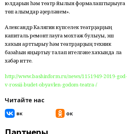
юлдарын һәм театр йылын формалаштырыуға
төп алымдар әҙерләнем».
Александр Калягин күпселек театрҙарҙың
капиталь ремонтлауға мохтаж булыуы, эш
хаҡын арттырыу һәм театрҙарҙың техник
базаһын яңыртыу талап ителгәне хаҡында ла
хәбәр итте.
http://www.bashinform.ru/news/1151949-2019-god-
v-rossii-budet-obyavlen-godom-teatra-/
Читайте нас
Партнеры