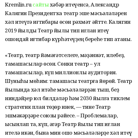
Kremlin.ru
сайты
хәбәр итеүенсә, Александр
Калягин Президентҡа театр эше мәсьәләләрен
хәл итеүгә иғтибары өсөн рәхмәт әйтте. Калягин
2019 йылды Театр йылы тип иғлан итеү
ошондай иғтибар күрһәтеүҙең береһе тип атаны.
«Театр, театр йәмәғәтселеге, мәҙәниәт, илебеҙ,
тамашасылар өсөн. Сөнки театр – ул
тамашасылар, күп миллионлы аудитория.
Шуныһы мөһим: тамашасы театрға йөрөй. Театр
йылында хәл итәһе мәсьәләләрҙән тыш, беҙ
ниндәйҙер юл билдәләр һәм 2030 йылға тиклем
стратегик план төҙөр инек, — тине Театр
эшмәкәрҙәре союзы рәйесе. – Проблемалар,
ысынлап та, күп, әгәр Театр йылы тип иғлан
ителә икән, бына мин ошо мәсьәләләрҙе хәл итеү