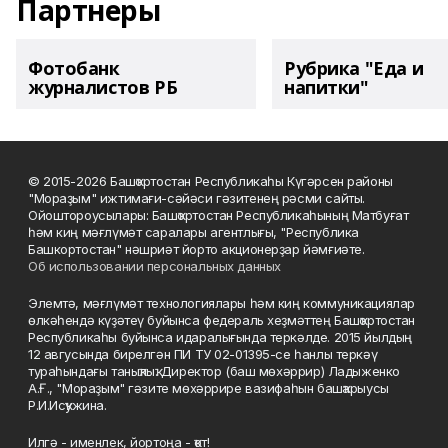
Партнеры
Фотобанк
Рубрика "Еда и
журналистов РБ
напитки"
© 2015-2026 Башҡортостан Республикаһы Күгәрсен районы
"Мораҙым" ижтимағи-сәйәси гәзитенең рәсми сайты.
Ойоштороусылары: Башҡортостан Республикаһының Матбуғат
һәм киң мәғлүмәт саралары агентлығы, "Республика
Башкортостан" нәшриәт йорто акционерҙар йәмғиәте.
Об использовании персональных данных
Элемтә, мәғлүмәт технологиялары һәм киң коммуникациялар
өлкәһендә күҙәтеү буйынса федераль хеҙмәттең Башҡортостан
Республикаһы буйынса идаралығында теркәлде. 2015 йылдың
12 авгусында бирелгән ПИ ТУ 02-01395-се һанлы теркәү
тураһындағы таныҡлыҡ. Директор (баш мөхәррир) Ладыженко
А.Ғ., "Мораҙым" гәзите мөхәррире вазифаһын башҡарыусы
Р.И.Исҡужина.
Илгә - именлек, йортоңа - ҡот!