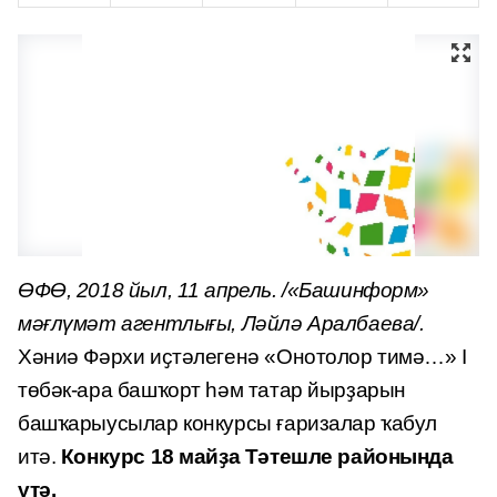
ӨФӨ, 2018 йыл, 11 апрель. /«Башинформ»
мәғлүмәт агентлығы, Ләйлә Аралбаева/.
Хәниә Фәрхи иҫтәлегенә «Онотолор тимә…» I
төбәк-ара башҡорт һәм татар йырҙарын
башҡарыусылар конкурсы ғаризалар ҡабул
итә.
Конкурс 18 майҙа Тәтешле районында
үтә.