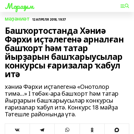
Мораҙым
МӘҘӘНИӘТ
12 АПРЕЛЯ 2018, 19:37
Башҡортостанда Хәниә
Фәрхи иҫтәлегенә арналған
башҡорт һәм татар
йырҙарын башҡарыусылар
конкурсы ғаризалар ҡабул
итә
хәниә Фәрхи иҫтәлегенә «Онотолор
тимә…» I төбәк-ара башҡорт һәм татар
йырҙарын башҡарыусылар конкурсы
ғаризалар ҡабул итә. Конкурс 18 майҙа
Тәтешле районында үтә.