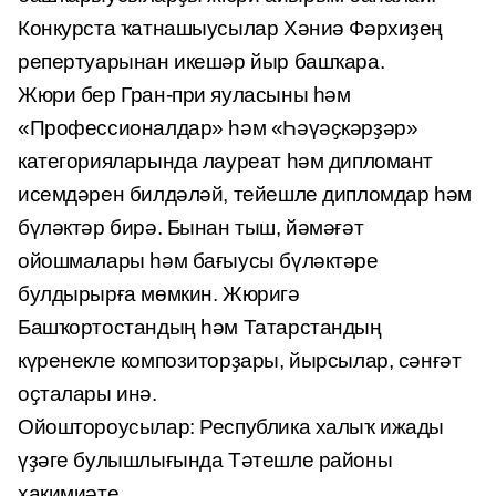
Конкурста ҡатнашыусылар Хәниә Фәрхиҙең
репертуарынан икешәр йыр башҡара.
Жюри бер Гран-при яуласыны һәм
«Профессионалдар» һәм «Һәүәҫкәрҙәр»
категорияларында лауреат һәм дипломант
исемдәрен билдәләй, тейешле дипломдар һәм
бүләктәр бирә. Бынан тыш, йәмәғәт
ойошмалары һәм бағыусы бүләктәре
булдырырға мөмкин. Жюригә
Башҡортостандың һәм Татарстандың
күренекле композиторҙары, йырсылар, сәнғәт
оҫталары инә.
Ойоштороусылар: Республика халыҡ ижады
үҙәге булышлығында Тәтешле районы
хакимиәте.