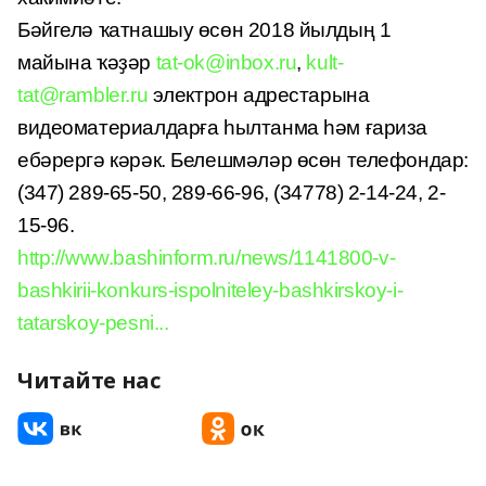
Бәйгелә ҡатнашыу өсөн 2018 йылдың 1
майына ҡәҙәр
tat-ok@inbox.ru
,
kult-
tat@rambler.ru
электрон адрестарына
видеоматериалдарға һылтанма һәм ғариза
ебәрергә кәрәк. Белешмәләр өсөн телефондар:
(347) 289-65-50, 289-66-96, (34778) 2-14-24, 2-
15-96.
http://www.bashinform.ru/news/1141800-v-
bashkirii-konkurs-ispolniteley-bashkirskoy-i-
tatarskoy-pesni...
Читайте нас