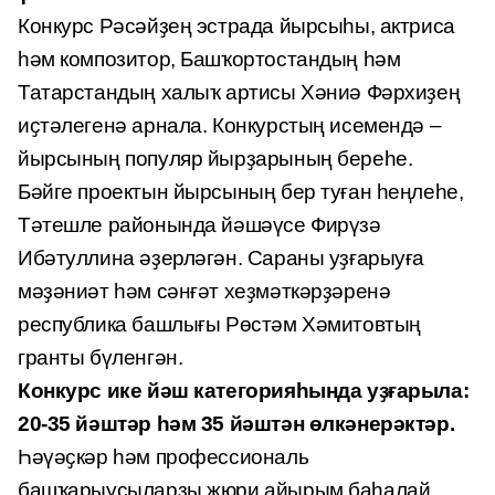
Конкурс Рәсәйҙең эстрада йырсыһы, актриса
һәм композитор, Башҡортостандың һәм
Татарстандың халыҡ артисы Хәниә Фәрхиҙең
иҫтәлегенә арнала. Конкурстың исемендә –
йырсының популяр йырҙарының береһе.
Бәйге проектын йырсының бер туған һеңлеһе,
Тәтешле районында йәшәүсе Фирүзә
Ибәтуллина әҙерләгән. Сараны уҙғарыуға
мәҙәниәт һәм сәнғәт хеҙмәткәрҙәренә
республика башлығы Рөстәм Хәмитовтың
гранты бүленгән.
Конкурс ике йәш категорияһында уҙғарыла:
20-35 йәштәр һәм 35 йәштән өлкәнерәктәр.
Һәүәҫкәр һәм профессиональ
башҡарыусыларҙы жюри айырым баһалай.