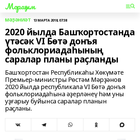
Мораҙым
МӘҘӘНИӘТ
13 МАРТА 2018, 07:38
2020 йылда Башҡортостанда
үтәсәк VI Бөтә донъя
фольклориадаһының
саралар планы раҫланды
Башҡортостан Республикаһы Хөкүмәте
Премьер-министры Рөстәм Мәрҙәнов
2020 йылда республикала VI Бөтә донъя
фольклориадаһына әҙерләнеү һәм уны
уҙғарыу буйынса саралар планын
раҫланы.