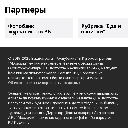
Партнеры
Фотобанк
Рубрика "Еда и
журналистов РБ
напитки"
© 2015-2026 Башҡортостан Республикаһы Күгәрсен районы
"Мораҙым" ижтимағи-сәйәси гәзитенең рәсми сайты.
Ойоштороусылары: Башҡортостан Республикаһының Матбуғат
һәм киң мәғлүмәт саралары агентлығы, "Республика
Башкортостан" нәшриәт йорто акционерҙар йәмғиәте.
Об использовании персональных данных
Элемтә, мәғлүмәт технологиялары һәм киң коммуникациялар
өлкәһендә күҙәтеү буйынса федераль хеҙмәттең Башҡортостан
Республикаһы буйынса идаралығында теркәлде. 2015 йылдың
12 авгусында бирелгән ПИ ТУ 02-01395-се һанлы теркәү
тураһындағы таныҡлыҡ. Директор (баш мөхәррир) Ладыженко
А.Ғ., "Мораҙым" гәзите мөхәррире вазифаһын башҡарыусы
Р.И.Исҡужина.