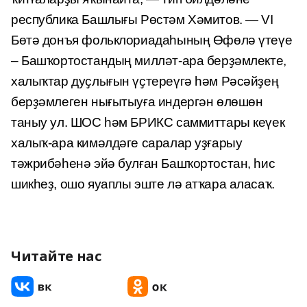
республика Башлығы Рөстәм Хәмитов. — VI
Бөтә донъя фольклориадаһының Өфөлә үтеүе
– Башҡортостандың милләт-ара берҙәмлекте,
халыҡтар дуҫлығын үҫтереүгә һәм Рәсәйҙең
берҙәмлеген нығытыуға индергән өлөшөн
таныу ул. ШОС һәм БРИКС саммиттары кеүек
халыҡ-ара кимәлдәге саралар уҙғарыу
тәжрибәһенә эйә булған Башҡортостан, һис
шикһеҙ, ошо яуаплы эште лә атҡара аласаҡ.
Читайте нас