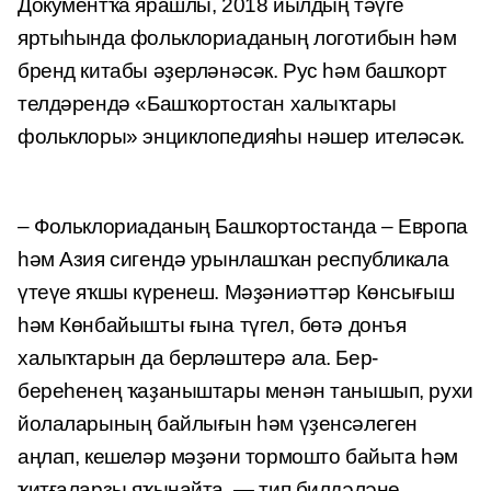
Документҡа ярашлы, 2018 йылдың тәүге
яртыһында фольклориаданың логотибын һәм
бренд китабы әҙерләнәсәк. Рус һәм башҡорт
телдәрендә «Башҡортостан халыҡтары
фольклоры» энциклопедияһы нәшер ителәсәк.
– Фольклориаданың Башҡортостанда – Европа
һәм Азия сигендә урынлашҡан республикала
үтеүе яҡшы күренеш. Мәҙәниәттәр Көнсығыш
һәм Көнбайышты ғына түгел, бөтә донъя
халыҡтарын да берләштерә ала. Бер-
береһенең ҡаҙаныштары менән танышып, рухи
йолаларының байлығын һәм үҙенсәлеген
аңлап, кешеләр мәҙәни тормошто байыта һәм
ҡитғаларҙы яҡынайта, — тип билдәләне