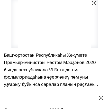
Башҡортостан Республикаһы Хөкүмәте
Премьер-министры Рөстәм Мәрҙәнов 2020
йылда республикала VI Бөтә донъя
фольклориадаһына әҙерләнеү һәм уны
уҙғарыу буйынса саралар планын
раҫланы .