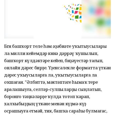
Бөгөн башҡорт теле һәм әҙәбиәте уҡытыусылары
ла милли кейемдәр көнөнә дәррәү ҡушылып,
башҡорт күлдәктәре кейеп, биҙәүестәр тағып,
онлайн дәрес бирҙе. Үҙенсәлекле форматта үткән
дәрес уҡыусыларға ла, уҡытыусыларға ла
оҡшаған. "Әлбиттә, мәктәптәге һымаҡ тере
аралашыуға, селтәр-сулпыларҙы сыңлатып,
боронғо тәңкәләрҙе ҡулда тотоп ҡарап,
халҡыбыҙҙың үткәне менән күҙмә-күҙ
осрашыуға етмәй, тик, башҡа сараһы булмағас,