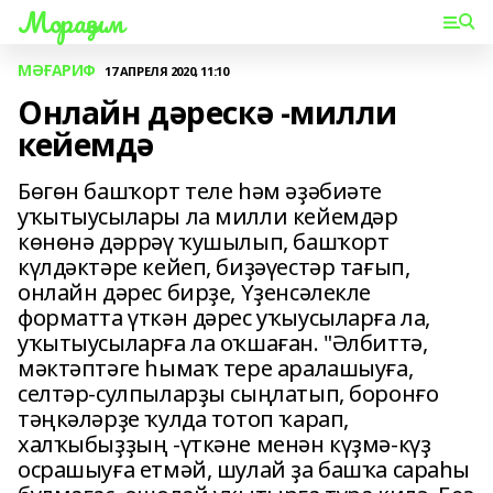
Мораҙым
МӘҒАРИФ
17 АПРЕЛЯ 2020, 11:10
Онлайн дәрескә -милли
кейемдә
Бөгөн башҡорт теле һәм әҙәбиәте
уҡытыусылары ла милли кейемдәр
көнөнә дәррәү ҡушылып, башҡорт
күлдәктәре кейеп, биҙәүестәр тағып,
онлайн дәрес бирҙе, Үҙенсәлекле
форматта үткән дәрес уҡыусыларға ла,
уҡытыусыларға ла оҡшаған. "Әлбиттә,
мәктәптәге һымаҡ тере аралашыуға,
селтәр-сулпыларҙы сыңлатып, боронғо
тәңкәләрҙе ҡулда тотоп ҡарап,
халҡыбыҙҙың -үткәне менән күҙмә-күҙ
осрашыуға етмәй, шулай ҙа башҡа сараһы