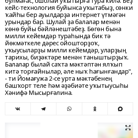
булмағас, ошолай уҡытырға тура килә. Беҙ
кейс-технология буйынса уҡытабыҙ, сөнки
ҡайһы бер ауылдарҙа интернет үтмәгән
урындар бар. Шулай ҙа балалар менән
көнө буйы бәйләнештәбеҙ. Бөгөн бына
милли кейемдәр тураһында бик тә
йөкмәткеле дәрес ойошторҙоҡ,
уҡыусыларҙы милли кейемдәр, уларҙың
тарихы, биҙәктәре менән таныштырҙыҡ.
Балалар былай саҡта мәктәптән ялҡып
китә торғайнылар, әле ныҡ һағынғандар",
- ти Йомағужа 2-се урта мәктәбенең
башҡорт теле һәм әҙәбиәте уҡытыусыһы
Хәнифә Мысырғәлина.