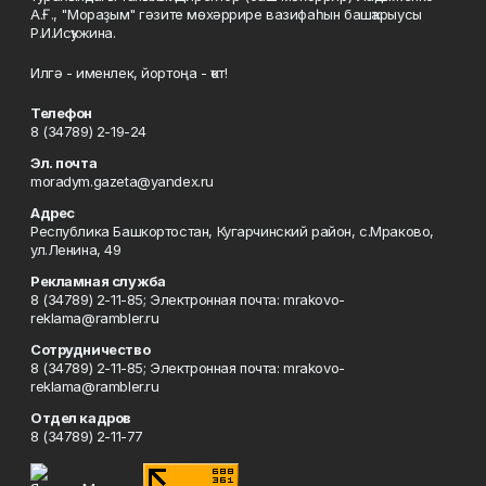
А.Ғ., "Мораҙым" гәзите мөхәррире вазифаһын башҡарыусы
Р.И.Исҡужина.
Илгә - именлек, йортоңа - ҡот!
Телефон
8 (34789) 2-19-24
Эл. почта
moradym.gazeta@yandex.ru
Адрес
Республика Башкортостан, Кугарчинский район, с.Мраково,
ул.Ленина, 49
Рекламная служба
8 (34789) 2-11-85; Электронная почта: mrakovo-
reklama@rambler.ru
Сотрудничество
8 (34789) 2-11-85; Электронная почта: mrakovo-
reklama@rambler.ru
Отдел кадров
8 (34789) 2-11-77