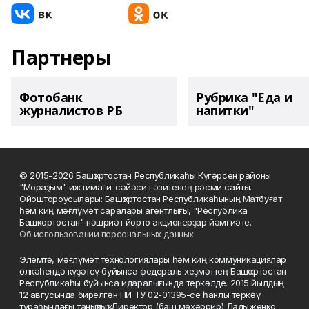
Партнеры
Фотобанк
Рубрика "Еда и
журналистов РБ
напитки"
© 2015-2026 Башҡортостан Республикаһы Күгәрсен районы
"Мораҙым" ижтимағи-сәйәси гәзитенең рәсми сайты.
Ойоштороусылары: Башҡортостан Республикаһының Матбуғат
һәм киң мәғлүмәт саралары агентлығы, "Республика
Башкортостан" нәшриәт йорто акционерҙар йәмғиәте.
Об использовании персональных данных
Элемтә, мәғлүмәт технологиялары һәм киң коммуникациялар
өлкәһендә күҙәтеү буйынса федераль хеҙмәттең Башҡортостан
Республикаһы буйынса идаралығында теркәлде. 2015 йылдың
12 авгусында бирелгән ПИ ТУ 02-01395-се һанлы теркәү
тураһындағы таныҡлыҡ. Директор (баш мөхәррир) Ладыженко