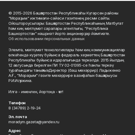
© 2015-2026 Башҡортостан Республикаһы Күгәрсен районы
"Мораҙым" ижтимағи-сәйәси гәзитенең рәсми сайты.
Ойоштороусылары: Башҡортостан Республикаһының Матбуғат
һәм киң мәғлүмәт саралары агентлығы, "Республика
Башкортостан" нәшриәт йорто акционерҙар йәмғиәте.
Об использовании персональных данных
Элемтә, мәғлүмәт технологиялары һәм киң коммуникациялар
өлкәһендә күҙәтеү буйынса федераль хеҙмәттең Башҡортостан
Республикаһы буйынса идаралығында теркәлде. 2015 йылдың
12 авгусында бирелгән ПИ ТУ 02-01395-се һанлы теркәү
тураһындағы таныҡлыҡ. Директор (баш мөхәррир) Ладыженко
А.Ғ., "Мораҙым" гәзите мөхәррире вазифаһын башҡарыусы
Р.И.Исҡужина.
Илгә - именлек, йортоңа - ҡот!
Телефон
8 (34789) 2-19-24
Эл. почта
moradym.gazeta@yandex.ru
Адрес