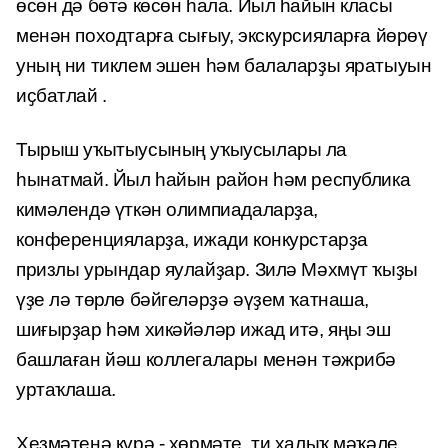
өсөн дә бөтә көсөн һала. Йыл һайын класы
менән походтарға сығыу, экскурсияларға йөрөү
уның ни тиклем эшен һәм балаларҙы яратыуын
иҫбатлай .
Тырыш уҡытыусының уҡыусылары ла
һынатмай. Йыл һайын район һәм республика
кимәлендә үткән олимпиадаларҙа,
конференцияларҙа, ижади конкурстарҙа
призлы урындар яулайҙар. Зилә Мәхмүт ҡыҙы
үҙе лә төрлө бәйгеләрҙә әүҙем ҡатнаша,
шиғырҙар һәм хикәйәләр ижад итә, яңы эш
башлаған йәш коллегалары менән тәжрибә
уртаҡлаша.
Хеҙмәтенә күрә - хөрмәте, ти халыҡ мәҡәле.