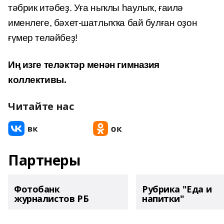
тәбрик итәбеҙ. Уға ныҡлы һаулыҡ, ғаилә
именлеге, бәхет-шатлыҡҡа бай булған оҙон
ғүмер теләйбеҙ!
Иң изге теләктәр менән гимназия
коллективы.
Читайте нас
Партнеры
Фотобанк
Рубрика "Еда и
журналистов РБ
напитки"