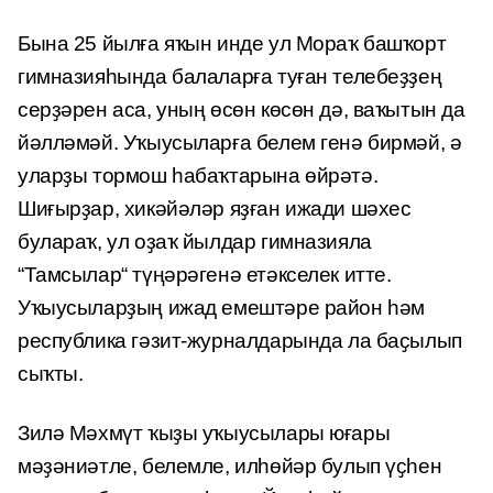
Бына 25 йылға яҡын инде ул Мораҡ башҡорт
гимназияһында балаларға туған телебеҙҙең
серҙәрен аса, уның өсөн көсөн дә, ваҡытын да
йәлләмәй. Уҡыусыларға белем генә бирмәй, ә
уларҙы тормош һабаҡтарына өйрәтә.
Шиғырҙар, хикәйәләр яҙған ижади шәхес
булараҡ, ул оҙаҡ йылдар гимназияла
“Тамсылар“ түңәрәгенә етәкселек итте.
Уҡыусыларҙың ижад емештәре район һәм
республика гәзит-журналдарында ла баҫылып
сыҡты.
Зилә Мәхмүт ҡыҙы уҡыусылары юғары
мәҙәниәтле, белемле, илһөйәр булып үҫһен