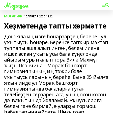
Мораҙым
МӘҒАРИФ
10 АПРЕЛЯ 2020, 12:42
Хеҙмәтендә тапты хөрмәтте
Донъяла иң изге һөнәрҙәрҙең береһе - ул
уҡытыусы һөнәре. Беренсе тапҡыр мәктәп
тупһаһы аша алып ингән, белем иленә
ишек асҡан уҡытыусы бала күңелендә
айырым урын алып тора.Зилә Мәхмүт
ҡыҙы Псәнчина – Мораҡ башҡорт
гимназияһының иң тәжрибәле
уҡытыусыларының береһе. Бына 25 йылға
яҡын инде ул Мораҡ башҡорт
гимназияһында балаларға туған
телебеҙҙең серҙәрен аса, уның өсөн көсөн
дә, ваҡытын да йәлләмәй. Уҡыусыларға
белем генә бирмәй, ә уларҙы тормош
һабаҡтарына өйрәтә. Шиғырҙар,