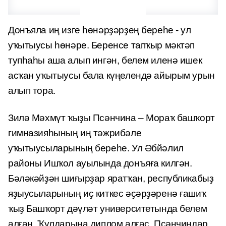
Донъяла иң изге һөнәрҙәрҙең береһе - ул
уҡытыусы һөнәре. Беренсе тапҡыр мәктәп
тупһаһы аша алып ингән, белем иленә ишек
асҡан уҡытыусы бала күңелендә айырым урын
алып тора.
Зилә Мәхмүт ҡыҙы Псәнчина – Мораҡ башҡорт
гимназияһының иң тәжрибәле
уҡытыусыларының береһе. Ул Әбйәлил
районы Ишҡол ауылында донъяға килгән.
Бәләкәйҙән шиғырҙар яратҡан, республикабыҙ
яҙыусыларының иҫ киткес әҫәрҙәренә ғашиҡ
ҡыҙ Башҡорт дәүләт университетында белем
алған. Ҡулдарына диплом алғас, Псәнчиндар