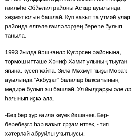
ғаиләһе Әбйәлил районы Асҡар ауылында
хеҙмәт юлын башлай. Күп ваҡыт та үтмәй улар
районда өлгөлө ғаиләләрҙең береһе булып
таныла.
1993 йылда йәш ғаилә Күгәрсен районына,
тормош иптәше Хәниф Хәмит улының тыуған
яғына, күсеп ҡайта. Зилә Мәхмүт ҡыҙы Мораҡ
ауылында “Аҡбуҙат“ балалар баҡсаһының
мөдире булып эш башлай. Ул йылдарҙы әле лә
һағынып иҫкә ала.
-Беҙ бер ҙур ғаилә кеүек йәшәнек. Бер-
беребеҙгә һәр ваҡыт ярҙам иттек, - тип
хәтерләй абруйлы уҡытыусы.