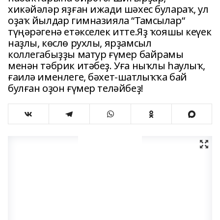
хикәйәләр яҙған ижади шәхес булараҡ, ул
оҙаҡ йылдар гимназияла “Тамсылар“
түңәрәгенә етәкселек итте.Яҙ ҡояшы кеүек
наҙлы, көслө рухлы, ярҙамсыл
коллегабыҙҙы матур ғүмер байрамы
менән тәбрик итәбеҙ. Уға ныҡлы һаулыҡ,
ғаилә именлеге, бәхет-шатлыҡҡа бай
булған оҙон ғүмер теләйбеҙ!