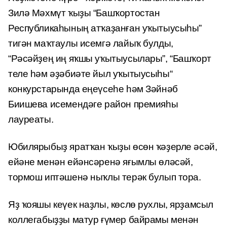
Зилә Мәхмүт ҡыҙы “Башҡортостан
Республикаһының атҡаҙанған уҡытыусыһы”
тигән маҡтаулы исемгә лайыҡ булды,
“Рәсәйҙең иң яҡшы уҡытыусылары”, “Башҡорт
теле һәм әҙәбиәте йыл уҡытыусыһы“
конкурстарында еңеүсеһе һәм Зәйнәб
Биишева исемендәге район премияһы
лауреаты.
Юбилярыбыҙ яратҡан ҡыҙы өсөн ҡәҙерле әсәй,
ейәне менән ейәнсәренә яғымлы өләсәй,
тормош иптәшенә ныҡлы терәк булып тора.
Яҙ ҡояшы кеүек наҙлы, көслө рухлы, ярҙамсыл
коллегабыҙҙы матур ғүмер байрамы менән