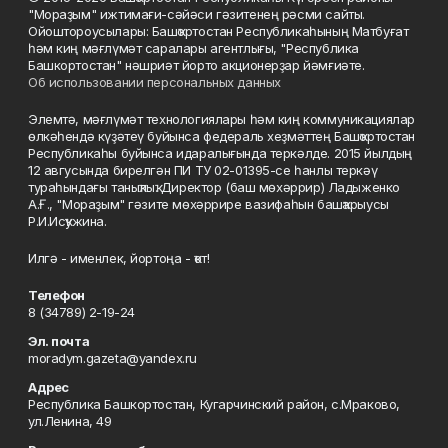
"Мораҙым" ижтимағи-сәйәси гәзитенең рәсми сайты.
Ойоштороусылары: Башҡортостан Республикаһының Матбуғат
һәм киң мәғлүмәт саралары агентлығы, "Республика
Башкортостан" нәшриәт йорто акционерҙар йәмғиәте.
Об использовании персональных данных
Элемтә, мәғлүмәт технологиялары һәм киң коммуникациялар
өлкәһендә күҙәтеү буйынса федераль хеҙмәттең Башҡортостан
Республикаһы буйынса идаралығында теркәлде. 2015 йылдың
12 авгусында бирелгән ПИ ТУ 02-01395-се һанлы теркәү
тураһындағы таныҡлыҡ. Директор (баш мөхәррир) Ладыженко
А.Ғ., "Мораҙым" гәзите мөхәррире вазифаһын башҡарыусы
Р.И.Исҡужина.
Илгә - именлек, йортоңа - ҡот!
Телефон
8 (34789) 2-19-24
Эл. почта
moradym.gazeta@yandex.ru
Адрес
Республика Башкортостан, Кугарчинский район, с.Мраково,
ул.Ленина, 49