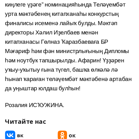
киңлеге үҙәге” номинацияһында Теләүембәт
урта мәктәбенең китапханаһы конкурстың
финалисы исеменә лайыҡ булды. Мәктәп
директоры Хәлил Иҙелбаев менән
китапханасы Гөлназ Ҡаразбаеваға БР
Мәғариф һәм фән министрлығының Дипломы
һәм ноутбук тапшырылды. Афарин! Үҙҙәрен
уҡыу-уҡытыу ғына түгел, башҡа өлкәлә лә
һынап ҡараған теләүембәт мәктәбенә артабан
да уңыштар юлдаш булһын!
Розалия ИСҠУЖИНА.
Читайте нас