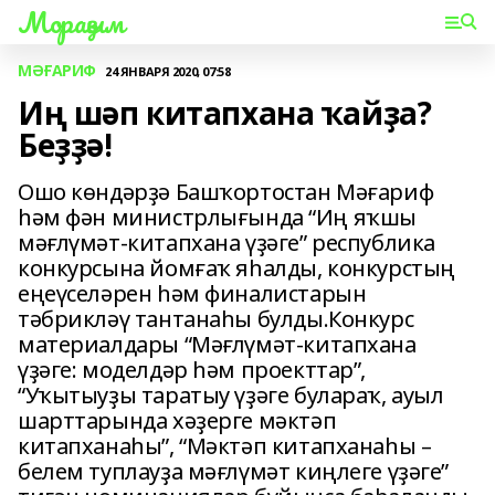
Мораҙым
МӘҒАРИФ
24 ЯНВАРЯ 2020, 07:58
Иң шәп китапхана ҡайҙа?
Беҙҙә!
Ошо көндәрҙә Башҡортостан Мәғариф
һәм фән министрлығында “Иң яҡшы
мәғлүмәт-китапхана үҙәге” республика
конкурсына йомғаҡ яһалды, конкурстың
еңеүселәрен һәм финалистарын
тәбрикләү тантанаһы булды.Конкурс
материалдары “Мәғлүмәт-китапхана
үҙәге: моделдәр һәм проекттар”,
“Уҡытыуҙы таратыу үҙәге булараҡ, ауыл
шарттарында хәҙерге мәктәп
китапханаһы”, “Мәктәп китапханаһы –
белем туплауҙа мәғлүмәт киңлеге үҙәге”