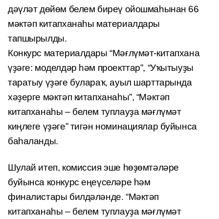
дәүләт дөйөм белем биреү ойошмаһынан 66
мәктәп китапханаһы материалдары
тапшырылды.
Конкурс материалдары “Мәғлүмәт-китапхана
үҙәге: моделдәр һәм проекттар”, “Уҡытыуҙы
таратыу үҙәге булараҡ, ауыл шарттарында
хәҙерге мәктәп китапханаһы”, “Мәктәп
китапханаһы – белем туплауҙа мәғлүмәт
киңлеге үҙәге” тигән номинациялар буйынса
баһаланды.
Шулай итеп, комиссия эше һөҙөмтәләре
буйынса конкурс еңеүселәре һәм
финалистары билдәләнде. “Мәктәп
китапханаһы – белем туплауҙа мәғлүмәт