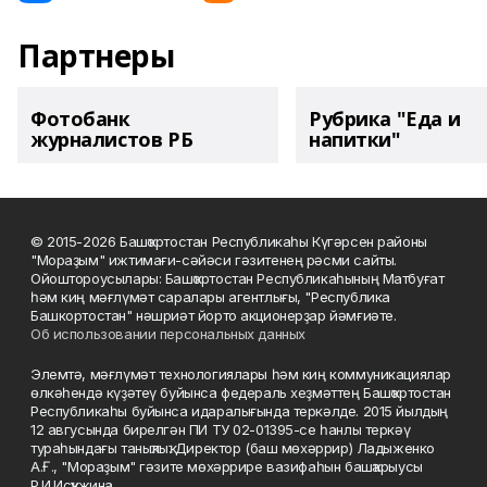
Партнеры
Фотобанк
Рубрика "Еда и
журналистов РБ
напитки"
© 2015-2026 Башҡортостан Республикаһы Күгәрсен районы
"Мораҙым" ижтимағи-сәйәси гәзитенең рәсми сайты.
Ойоштороусылары: Башҡортостан Республикаһының Матбуғат
һәм киң мәғлүмәт саралары агентлығы, "Республика
Башкортостан" нәшриәт йорто акционерҙар йәмғиәте.
Об использовании персональных данных
Элемтә, мәғлүмәт технологиялары һәм киң коммуникациялар
өлкәһендә күҙәтеү буйынса федераль хеҙмәттең Башҡортостан
Республикаһы буйынса идаралығында теркәлде. 2015 йылдың
12 авгусында бирелгән ПИ ТУ 02-01395-се һанлы теркәү
тураһындағы таныҡлыҡ. Директор (баш мөхәррир) Ладыженко
А.Ғ., "Мораҙым" гәзите мөхәррире вазифаһын башҡарыусы
Р.И.Исҡужина.