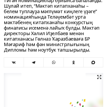
тигән номинациялар буйынса баһаланды.
Шулай итеп, “Мәктәп китапханаһы –
белем туплауҙа мәғлүмәт киңлеге үҙәге”
номинацияһында Теләүембәт урта
мәктәбенең китапханаһы конкурстың
финалисы исеменә лайыҡ булды. Мәктәп
директоры Хәлил Иҙелбаев менән
китапханасы Гөлназ Ҡаразбаеваға БР
Мәғариф һәм фән министрлығының
Дипломы һәм ноутбук тапшырылды.