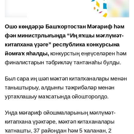
Ошо көндәрҙә Башҡортостан Мәғариф һәм
фән министрлығында “Иң яҡшы мәғлүмәт-
китапхана үҙәге” республика конкурсына
йомғаҡ яһалды,
конкурстың еңеүселәрен һәм
финалистарын тәбрикләү тантанаһы булды.
Был сара иң шәп мәктәп китапханалары менән
таныштырыу, алдынғы тәжрибәләр менән
уртаҡлашыу маҡсатында ойошторолдо.
Унда мәғариф ойошмаларының мәғлүмәт-
китапхана үҙәктәре, мәктәп китаханалары
ҡатнашты, 37 райондан һәм 5 ҡаланан, 2