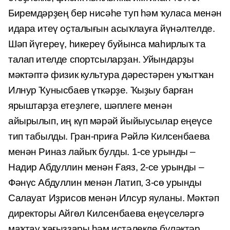
Биремдәрҙең бер нисәһе туп һәм ҡуласа менән
идара итеү оҫталығын асыҡлауға йүнәлтелде.
Шәп йүгереү, һикереү буйынса маһирлыҡ та
талап ителде спортсыларҙан. Уйындарҙы
мәктәптә физик культура дәрестәрен уҡытҡан
Илнур Ҡунысбаев үткәрҙе. Ҡыҙыу барған
ярыштарҙа етеҙлеге, шәплеге менән
айырылып, иң күп мәрәй йыйыусылар еңеүсе
тип табылды. Гран-приға Рәйлә Килсенбаева
менән Риназ лайыҡ булды. 1-се урынды –
Надир Абдуллин менән Ғаяз, 2-се урынды –
Фәнүс Абдуллин менән Латип, 3-сө урынды
Салауат Иҙрисов менән Илсур яуланы. Мәктәп
директоры Айгөл Килсенбаева еңеүселәргә
маҡтау ҡағыҙҙары һәм иҫтәлекле бүләктәр