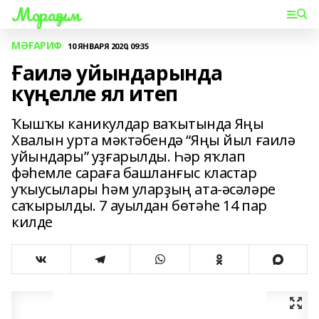
Мораҙым
МӘҒАРИФ
10 ЯНВАРЯ 2020, 09:35
Ғаилә уйындарында
күңелле ял итеп
Ҡышҡы каникулдар ваҡытында Яңы
Хвалын урта мәктәбендә “Яңы йыл ғаилә
уйындары” уҙғарылды. Һәр яҡлап
фәһемле сараға башланғыс кластар
уҡыусылары һәм уларҙың ата-әсәләре
саҡырылды. 7 ауылдан бөтәһе 14 пар
килде