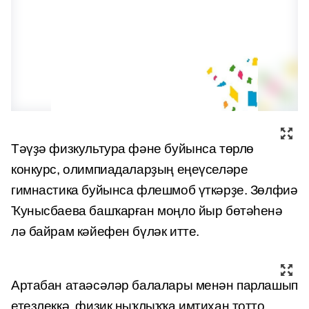
Тәүҙә физкультура фәне буйынса төрлө
конкурс, олимпиадаларҙың еңеүселәре
гимнастика буйынса флешмоб үткәрҙе. Зөлфиә
Ҡунысбаева башҡарған моңло йыр бөтәһенә
лә байрам кәйефен бүләк итте.
Артабан атаәсәләр балалары менән парлашып
етеҙлеккә, физик ныҡлыҡҡа имтихан тотто.