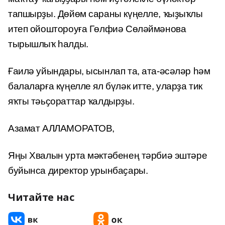
тапшырҙы. Дөйөм сараны күңелле, ҡыҙыҡлы
итеп ойоштороуға Гөлфиә Сөләймәнова
тырышлыҡ һалды.
Ғаилә уйындары, ысынлап та, ата-әсәләр һәм
балаларға күңелле ял бүләк итте, уларҙа тик
яҡты тәьҫораттар ҡалдырҙы.
Азамат АЛЛАМОРАТОВ,
Яңы Хвалын урта мәктәбенең тәрбиә эштәре
буйынса директор урынбаҫары.
Читайте нас