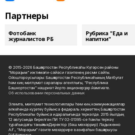
Партнеры
Фотобанк
Рубрика "Еда и
журналистов РБ
напитки"
© 2015-2026 Башҡортостан Республикаһы Күгәрсен районы
"Мораҙым" ижтимағи-сәйәси гәзитенең рәсми сайты.
Ойоштороусылары: Башҡортостан Республикаһының Матбуғат
һәм киң мәғлүмәт саралары агентлығы, "Республика
Башкортостан" нәшриәт йорто акционерҙар йәмғиәте.
Об использовании персональных данных
Элемтә, мәғлүмәт технологиялары һәм киң коммуникациялар
өлкәһендә күҙәтеү буйынса федераль хеҙмәттең Башҡортостан
Республикаһы буйынса идаралығында теркәлде. 2015 йылдың
12 авгусында бирелгән ПИ ТУ 02-01395-се һанлы теркәү
тураһындағы таныҡлыҡ. Директор (баш мөхәррир) Ладыженко
А.Ғ., "Мораҙым" гәзите мөхәррире вазифаһын башҡарыусы
Р.И.Исҡужина.