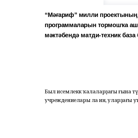
“Мәғариф” милли проектының 
программаларын тормошҡа аш
мәктәбендә матди-техник база
Был исемлеккә ҡалаларҙағы ғына түг
учреждениелары ла инә, уларҙағы у