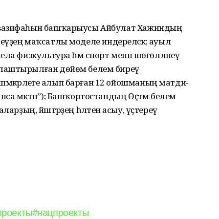
 вазифаһын башҡарыусы Айбулат Хажиндың
биреүҙең маҡсатлы моделе индереләсәк; ауыл
ела физкультура һәм спорт менән шөғөлләнеү
йлаштырылған дөйөм белем биреү
мәкәрлеге алып барған 12 ойошманың матди-
са мәктәп”); Башҡортостандың Өҫтәмә белем
лаларҙың, йәштәрҙең һәләтен асыу, үҫтереү
проекты
#нацпроекты