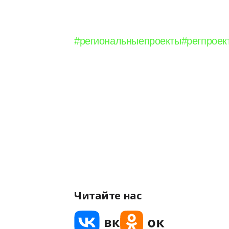
#региональныепроекты
#регпроек
Читайте нас