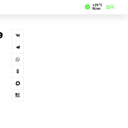
+29 °С
Ясно
ә