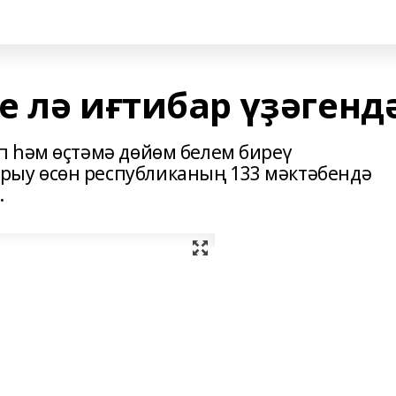
е лә иғтибар үҙәгенд
 һәм өҫтәмә дөйөм белем биреү
ыу өсөн республиканың 133 мәктәбендә
.