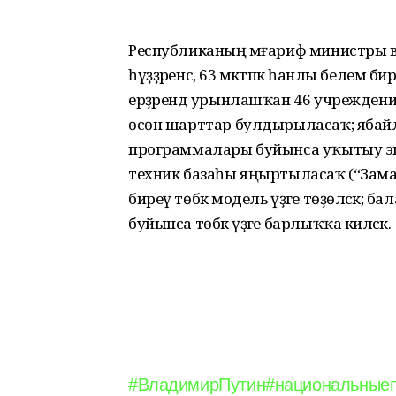
Республиканың мәғариф министры
һүҙҙәренсә, 63 мәктәпкә һанлы белем 
ерҙәрендә урынлашҡан 46 учреждени
өсөн шарттар булдырыласаҡ; яба
программалары буйынса уҡытыу эш
техник базаһы яңыртыласаҡ (“Заман
биреү төбәк модель үҙәге төҙөләсәк; ба
буйынса төбәк үҙәге барлыҡҡа киләсәк.
#ВладимирПутин
#национальные