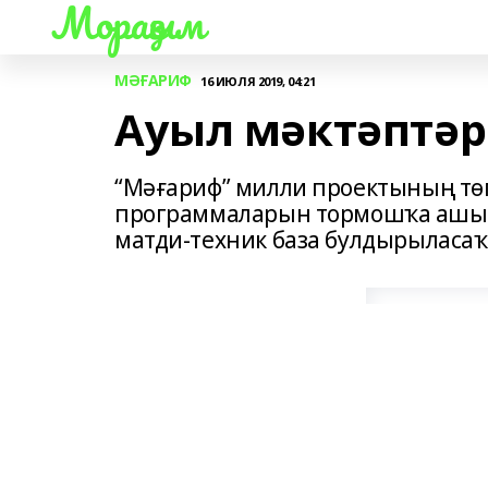
Мораҙым
МӘҒАРИФ
16 ИЮЛЯ 2019, 04:21
Ауыл мәктәптәр
“Мәғариф” милли проектының төп
программаларын тормошҡа ашыр
матди-техник база булдырыласаҡ