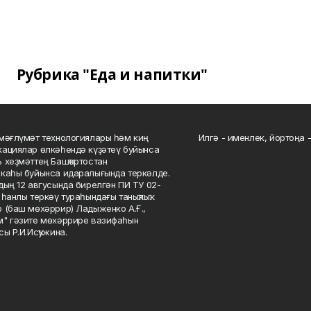
Рубрика "Еда и напитки"
мәғлүмәт технологиялары һәм киң
Илгә - именлек, йортоңа - 
ациялар өлкәһендә күҙәтеү буйынса
 хеҙмәттең Башҡортостан
каһы буйынса идаралығында теркәлде.
дың 12 авгусында бирелгән ПИ ТУ 02-
һанлы теркәү тураһындағы таныҡлыҡ.
 (баш мөхәррир) Ладыженко А.Ғ.,
" гәзите мөхәррире вазифаһын
сы Р.И.Исҡужина.