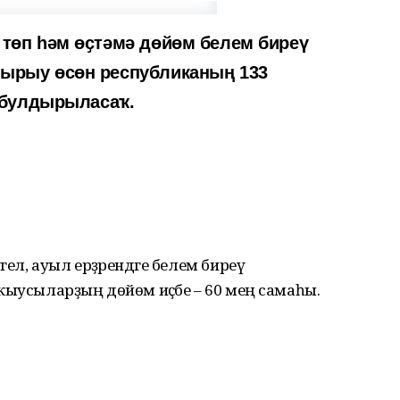
төп һәм өҫтәмә дөйөм белем биреү
ырыу өсөн республиканың 133
 булдырыласаҡ.
ел, ауыл ерҙәрендәге белем биреү
ҡыусыларҙың дөйөм иҫәбе – 60 мең самаһы.