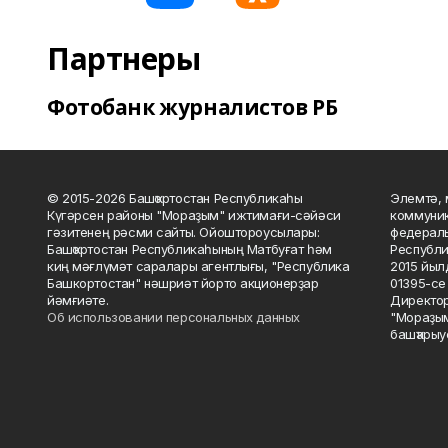
Партнеры
Фотобанк журналистов РБ
© 2015-2026 Башҡортостан Республикаһы
Элемтә, 
Күгәрсен районы "Мораҙым" ижтимағи-сәйәси
коммуник
гәзитенең рәсми сайты. Ойоштороусылары:
федераль
Башҡортостан Республикаһының Матбуғат һәм
Республи
киң мәғлүмәт саралары агентлығы, "Республика
2015 йыл
Башкортостан" нәшриәт йорто акционерҙар
01395-се 
йәмғиәте.
Директор
Об использовании персональных данных
"Мораҙым
башҡарыу