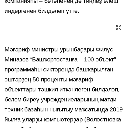
компанияһы – бөтәһенең дә тиңһеҙ өлөш
индергәнен билдәләп үтте.
Мәғәриф министры урынбаҫары Филүс
Миназов “Башҡортостанға – 100 объект”
программаһы сиктәрендә башҡарылған
эштәрҙең 50 проценты мәғариф
объекттары тәшкил иткәнлеген билдәләп,
белем биреү учреждениеларының матди-
техник базаһын нығытыу маҡсатында 2019
йылға уларҙы компьютерҙар (Волостновка