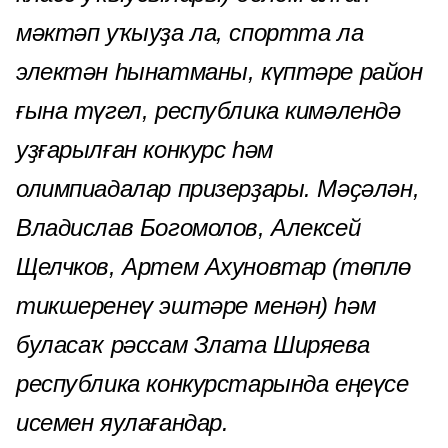
мәктәп уҡыуҙа ла, спортта ла
электән һынатманы, күптәре район
ғына түгел, республика кимәлендә
уҙғарылған конкурс һәм
олимпиадалар призерҙары. Мәҫәлән,
Владислав Богомолов, Алексей
Щелчков, Артем Ахуновтар (төплө
тикшеренеү эштәре менән) һәм
буласаҡ рәссам Злата Ширяева
республика конкурстарында еңеүсе
исемен яулағандар.