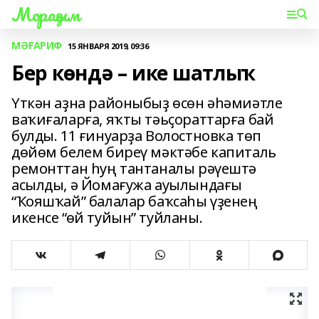
Мораҙым
МӘҒАРИФ
15 ЯНВАРЯ 2019, 09:36
Бер көндә – ике шатлыҡ
Үткән аҙна районыбыҙ өсөн әһәмиәтле
ваҡиғаларға, яҡты тәьҫораттарға бай
булды. 11 ғинуарҙа Волостновка төп
дөйөм белем биреү мәктәбе капиталь
ремонттан һуң тантаналы рәүештә
асылды, ә Йомағужа ауылындағы
“Ҡояшҡай” балалар баҡсаһы үҙенең
икенсе “өй туйын” туйланы.