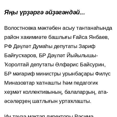
Яңы үрҙәргә әйҙәгәндәй...
Волостновка мәктәбен асыу тантанаһында
район хакимиәте башлығы Ғайса Янбаев,
РФ Дәүләт Думаһы депутаты Зариф
Байғусҡаров, БР Дәүләт Йыйылышы-
Ҡоролтай депутаты Әлфәрис Байсурин,
БР мәғариф министры урынбаҫары Филүс
Миназовтар ҡатнашты һәм педагогик
хеҙмәт коллективының, балаларҙың, ата-
әсәләрҙең шатлығын уртаҡлашты.
Иң тәүҙә мәктәп директоры Рәсимә