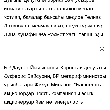
Думаһы депутаты Зариф Байғусҡаров
йомағужаларҙы тантаналы көн менән
ҡотлап, балалар баҡсаһы мөдире Гөлназ
Латиповаға исемле сәғәт, штукатур-маляр
Лина Хунафинаға Рәхмәт хаты тапшырҙы.
БР Дәүләт Йыйылышы-Ҡоролтай депутаты
Әлфәрис Байсурин, БР мәғариф министры
урынбаҫары Филүс Миназов, “Башнефть”
акционерҙар нефть компанияһы асыҡ
акционерҙар йәмғиәтенең власть