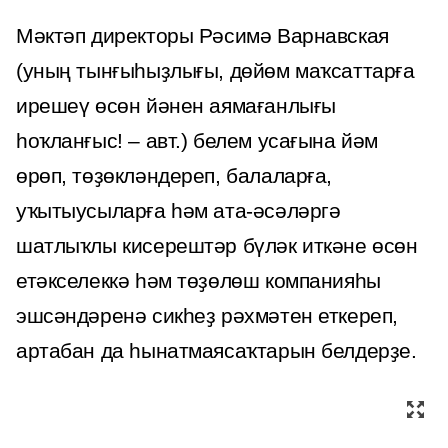
Мәктәп директоры Рәсимә Варнавская
(уның тынғыһыҙлығы, дөйөм маҡсаттарға
ирешеү өсөн йәнен аямағанлығы
һоҡланғыс! – авт.) белем усағына йәм
өрөп, төҙөкләндереп, балаларға,
уҡытыусыларға һәм ата-әсәләргә
шатлыҡлы кисерештәр бүләк иткәне өсөн
етәкселеккә һәм төҙөлөш компанияһы
эшсәндәренә сикһеҙ рәхмәтен еткереп,
артабан да һынатмаясаҡтарын белдерҙе.