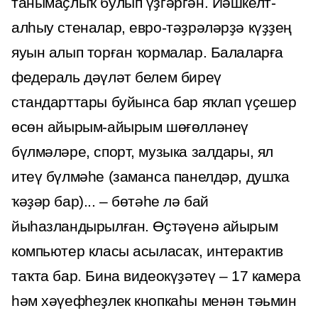
танымаҫлыҡ булып үҙгәргән. Йәшкелт-
алһыу стеналар, евро-тәҙрәләрҙә күҙҙең
яуын алып торған ҡормалар. Балаларға
федераль дәүләт белем биреү
стандарттары буйынса бар яҡлап үҫешер
өсөн айырым-айырым шөғөлләнеү
бүлмәләре, спорт, музыка залдары, ял
итеү бүлмәһе (заманса панелдәр, душҡа
ҡәҙәр бар)... – бөтәһе лә бай
йыһазландырылған. Өҫтәүенә айырым
компьютер класы асыласаҡ, интерактив
таҡта бар. Бина видеокүҙәтеү – 17 камера
һәм хәүефһеҙлек кнопкаһы менән тәьмин