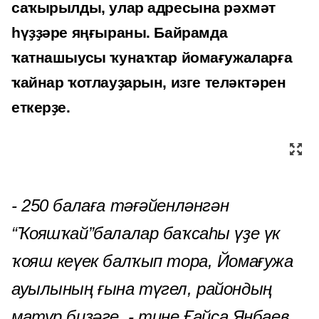
саҡырылды, улар адресына рәхмәт
һүҙҙәре яңғыраны. Байрамда
ҡатнашыусы ҡунаҡтар йомағужаларға
ҡайнар ҡотлауҙарын, изге теләктәрен
еткерҙе.
- 250 балаға тәғәйенләнгән
“Ҡояшҡай”балалар баҡсаһы үҙе үк
ҡояш кеүек балҡып тора, Йомағужа
ауылының ғына түгел, райондың
матур биҙәге, - тине Ғайса Янбаев.