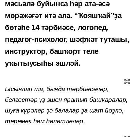
мәсьәлә буйынса һәр ата-әсә
мөрәжәғәт итә ала. “Ҡояшҡай”ҙа
бөтәһе 14 тәрбиәсе, логопед,
педагог-психолог, шәфҡәт туташы,
инструктор, башҡорт теле
уҡытыусыһы эшләй.
Ысынлап та, бында тәрбиәселәр,
белгестәр үҙ эшен яратып башҡаралар,
шуға күрәлер ҙә балалар ҙа шат йөҙлө,
теремек һәм һәләтлеләр.