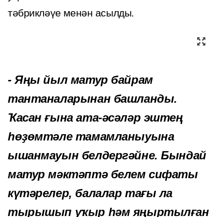
тәбрикләүе менән асылды.
- Яңы йыл матур байрам
тантаналарынан башланды.
Ҡасан ғына ата-әсәләр эштең
һөҙөмтәле тамамланыуына
ышанмауын белдергәйне. Бындай
матур мәктәптә белем сифаты
күтәрелер, балалар тағы ла
тырышып уҡыр һәм яңыртылған