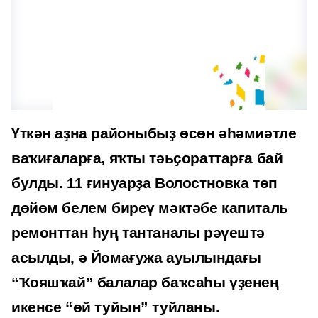
Үткән аҙна районыбыҙ өсөн әһәмиәтле
ваҡиғаларға, яҡты тәьҫораттарға бай
булды. 11 ғинуарҙа Волостновка төп
дөйөм белем биреү мәктәбе капиталь
ремонттан һуң тантаналы рәүештә
асылды, ә Йомағужа ауылындағы
“Ҡояшҡай” балалар баҡсаһы үҙенең
икенсе “өй туйын” туйланы.