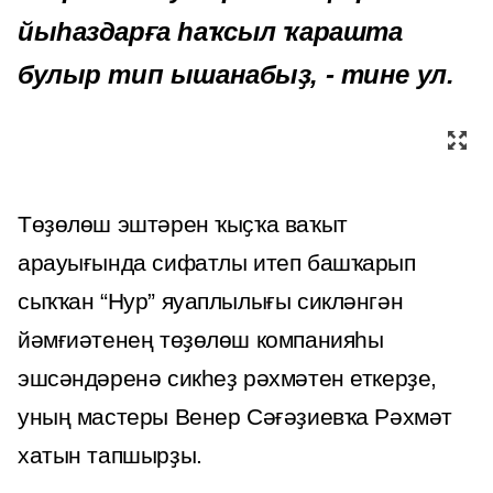
йыһаздарға һаҡсыл ҡарашта
булыр тип ышанабыҙ, - тине ул.
Төҙөлөш эштәрен ҡыҫҡа ваҡыт
арауығында сифатлы итеп башҡарып
сыҡҡан “Нур” яуаплылығы сикләнгән
йәмғиәтенең төҙөлөш компанияһы
эшсәндәренә сикһеҙ рәхмәтен еткерҙе,
уның мастеры Венер Сәғәҙиевҡа Рәхмәт
хатын тапшырҙы.