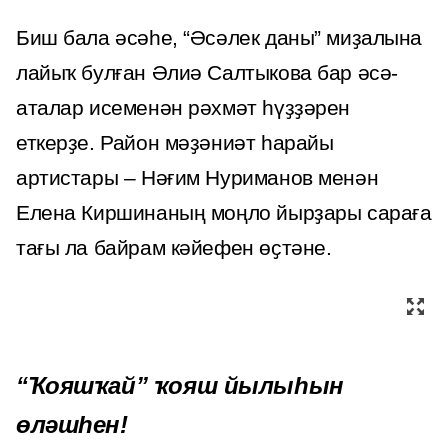
Биш бала әсәһе, “Әсәлек даны” миҙалына
лайыҡ булған Әлиә Салтыкова бар әсә-
аталар исеменән рәхмәт һүҙҙәрен
еткерҙе. Район мәҙәниәт һарайы
артистары – Нәғим Нуриманов менән
Елена Киршинаның моңло йырҙары сараға
тағы ла байрам кәйефен өҫтәне.
“Ҡояшҡай” ҡояш йылыһын
өләшһен!