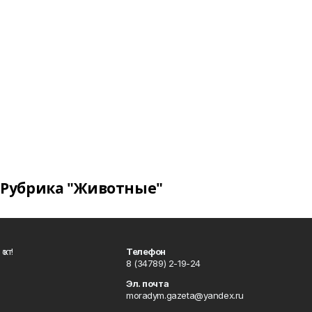
Рубрика "Животные"
ҡот!
Телефон
8 (34789) 2-19-24
Эл. почта
moradym.gazeta@yandex.ru