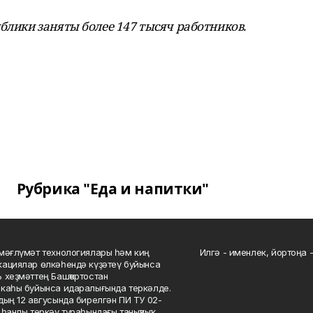
блики заняты более 147 тысяч работников.
Рубрика "Еда и напитки"
мәғлүмәт технологиялары һәм киң
Илгә - именлек, йортоңа - 
ациялар өлкәһендә күҙәтеү буйынса
 хеҙмәттең Башҡортостан
каһы буйынса идаралығында теркәлде.
дың 12 авгусында бирелгән ПИ ТУ 02-
һанлы теркәү тураһындағы таныҡлыҡ.