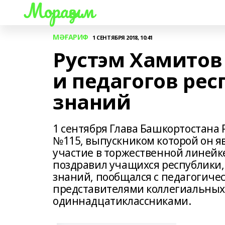
Мораҙым
МӘҒАРИФ
1 СЕНТЯБРЯ 2018, 10:41
Рустэм Хамитов
и педагогов рес
знаний
1 сентября Глава Башкортостана
№115, выпускником которой он я
участие в торжественной линейк
поздравил учащихся республики,
знаний, пообщался с педагогиче
представителями коллегиальных
одиннадцатиклассниками.