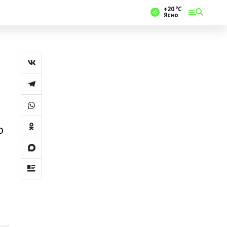
+20 °С
Ясно
ю