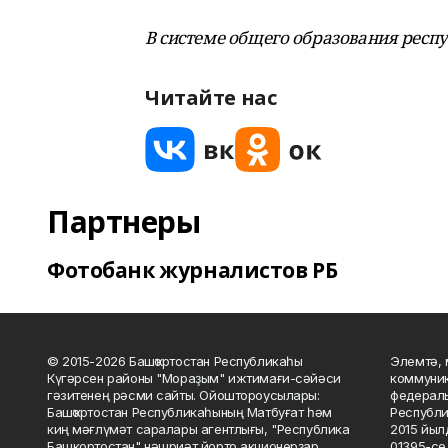
В системе общего образования респу
Читайте нас
Партнеры
Фотобанк журналистов РБ
© 2015-2026 Башҡортостан Республикаһы
Элемтә, 
Күгәрсен районы "Мораҙым" ижтимағи-сәйәси
коммуник
гәзитенең рәсми сайты. Ойоштороусылары:
федераль
Башҡортостан Республикаһының Матбуғат һәм
Республи
киң мәғлүмәт саралары агентлығы, "Республика
2015 йыл
Башкортостан" нәшриәт йорто акционерҙар
01395-се 