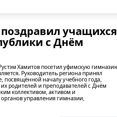
 поздравил учащихся
публики с Днём
 Рустэм Хамитов посетил уфимскую гимнази
вляется. Руководитель региона принял
е, посвящённой началу учебного года,
 их родителей и преподавателей с Днём
ским коллективом, активом и
 органов управления гимназии,