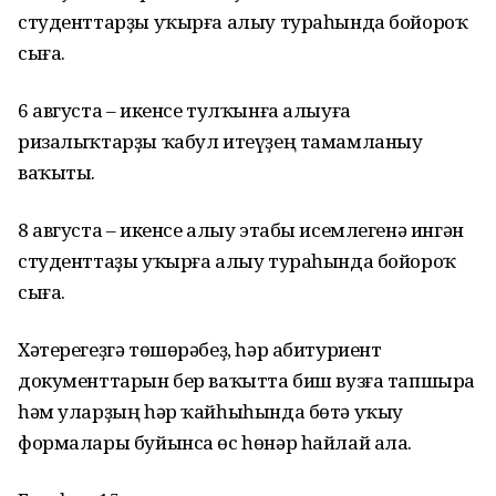
студенттарҙы уҡырға алыу тураһында бойороҡ
сыға.
6 августа – икенсе тулҡынға алыуға
ризалыҡтарҙы ҡабул итеүҙең тамамланыу
ваҡыты.
8 августа – икенсе алыу этабы исемлегенә ингән
студенттаҙы уҡырға алыу тураһында бойороҡ
сыға.
Хәтерегеҙгә төшөрәбеҙ, һәр абитуриент
документтарын бер ваҡытта биш вузға тапшыра
һәм уларҙың һәр ҡайһыһында бөтә уҡыу
формалары буйынса өс һөнәр һайлай ала.