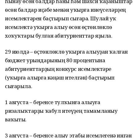
һынау өсөн балдар һаны һәм шәхси ҡаҙаныштар
өсөн балдар иҫәбе менән уҡырға инеүселәрҙең
исемлектәрен баҫтырып сығара. Шулай уҡ
исемлектә уҡырға алыу өсөн өҫтөнлөклө
хоҡуҡтары булған абитуриенттар яҙыла.
29 июлдә – өҫтөнлөклө уҡырға алыуҙан ҡалған
бюджет урындарының 80 процентына
абитуриенттарҙың конкурс исемлектәре
(уҡырға алырға кәңәш ителгән) баҫтырып
сығарыла.
1 августа – беренсе тулҡынға алыуға
ризалыҡтарҙы ҡабул итеүҙең тамамланыу
ваҡыты.
3 августа – беренсе алыу этабы исемлегенә ингән