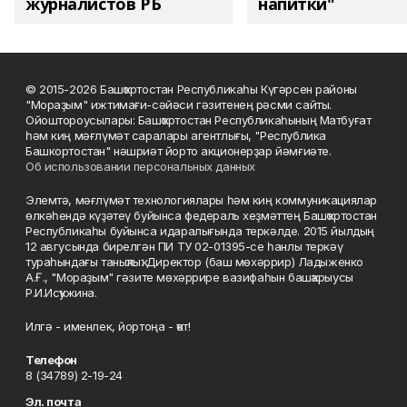
журналистов РБ
напитки"
© 2015-2026 Башҡортостан Республикаһы Күгәрсен районы
"Мораҙым" ижтимағи-сәйәси гәзитенең рәсми сайты.
Ойоштороусылары: Башҡортостан Республикаһының Матбуғат
һәм киң мәғлүмәт саралары агентлығы, "Республика
Башкортостан" нәшриәт йорто акционерҙар йәмғиәте.
Об использовании персональных данных
Элемтә, мәғлүмәт технологиялары һәм киң коммуникациялар
өлкәһендә күҙәтеү буйынса федераль хеҙмәттең Башҡортостан
Республикаһы буйынса идаралығында теркәлде. 2015 йылдың
12 авгусында бирелгән ПИ ТУ 02-01395-се һанлы теркәү
тураһындағы таныҡлыҡ. Директор (баш мөхәррир) Ладыженко
А.Ғ., "Мораҙым" гәзите мөхәррире вазифаһын башҡарыусы
Р.И.Исҡужина.
Илгә - именлек, йортоңа - ҡот!
Телефон
8 (34789) 2-19-24
Эл. почта