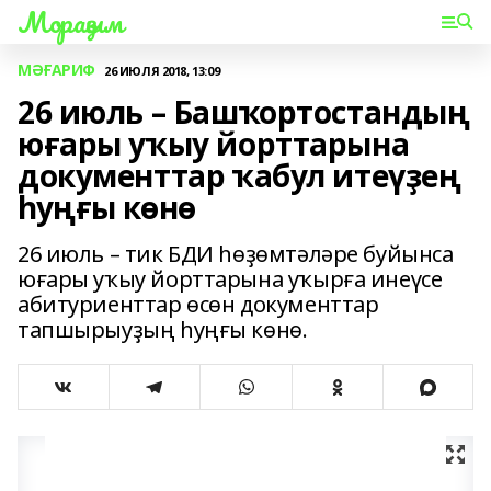
Мораҙым
МӘҒАРИФ
26 ИЮЛЯ 2018, 13:09
26 июль – Башҡортостандың
юғары уҡыу йорттарына
документтар ҡабул итеүҙең
һуңғы көнө
26 июль – тик БДИ һөҙөмтәләре буйынса
юғары уҡыу йорттарына уҡырға инеүсе
абитуриенттар өсөн документтар
тапшырыуҙың һуңғы көнө.