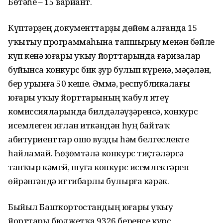
Бөтәһе – 15 вариант.
Күптәрҙең документтарҙы дөйөм алғанда 15
уҡытыу программаһына тапшырыу менән бәйле
күп кенә юғары уҡыу йорттарында ғаризалар
буйынса конкурс бик ҙур булып күренә, мәҫәлән,
бер урынға 50 кеше. Әммә, республикалағы
юғары уҡыу йорттарының ҡабул итеү
комиссияларында билдәләүҙәренсә, конкурс
исемлеген иғлан иткәндән һуң байтаҡ
абитуриенттар ошо вузды һәм белгеслекте
һайламай. Һөҙөмтәлә конкурс тиҫтәләрсә
тапҡыр кәмей, шуға конкурс исемлектәрен
өйрәнгәндә иғтибарлы булырға кәрәк.
Быйыл Башҡортостандың юғары уҡыу
йорттары бюджетҡа 9326 беренсе курс