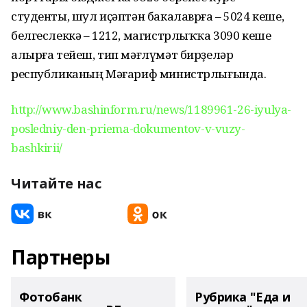
студенты, шул иҫәптән бакалаврға – 5024 кеше,
белгеслеккә – 1212, магистрлыҡҡа 3090 кеше
алырға тейеш, тип мәғлүмәт бирҙеләр
республиканың Мәғариф министрлығында.
http://www.bashinform.ru/news/1189961-26-iyulya-
posledniy-den-priema-dokumentov-v-vuzy-
bashkirii/
Читайте нас
Партнеры
Фотобанк
Рубрика "Еда и