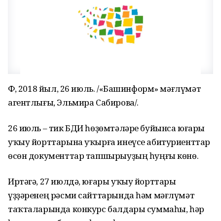
ӨФӨ, 2018 йыл, 26 июль. /«Башинформ» мәғлүмәт
агентлығы, Эльмира Сабирова/.
26 июль – тик БДИ һөҙөмтәләре буйынса юғары
уҡыу йорттарына уҡырға инеүсе абитуриенттар
өсөн документтар тапшырыуҙың һуңғы көнө.
Иртәгә, 27 июлдә, юғары уҡыу йорттары
үҙҙәренең рәсми сайттарында һәм мәғлүмәт
таҡталарында конкурс балдары суммаһы, һәр