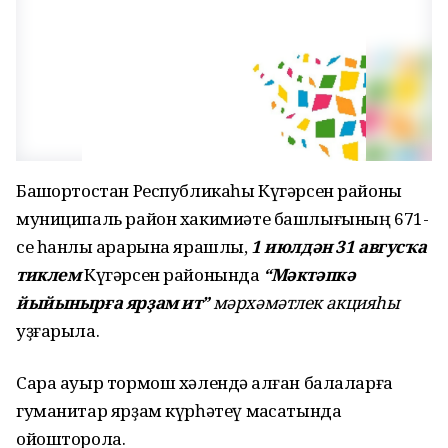
Башҡортостан Республикаһы Күгәрсен районы
муниципаль район хакимиәте башлығының 671-
се һанлы ҡарарына ярашлы,
1 июлдән 31 авгусҡа
тиклем
Күгәрсен районында
“Мәктәпкә
йыйынырға ярҙам ит”
мәрхәмәтлек акцияһы
уҙғарыла.
Сара ауыр тормош хәлендә ҡалған балаларға
гуманитар ярҙам күрһәтеү маҡсатында
ойошторола.