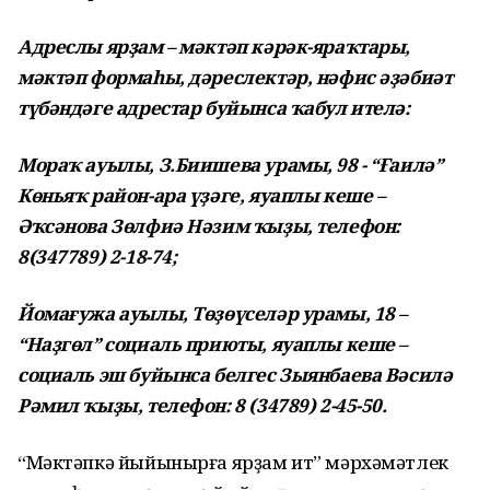
Адреслы ярҙам – мәктәп кәрәк-яраҡтары,
мәктәп формаһы, дәреслектәр, нәфис әҙәбиәт
түбәндәге адрестар буйынса ҡабул ителә:
Мораҡ ауылы, З.Биишева урамы, 98 - “Ғаилә”
Көньяҡ район-ара үҙәге, яуаплы кеше –
Әҡсәнова Зөлфиә Нәзим ҡыҙы, телефон:
8(347789) 2-18-74;
Йомағужа ауылы, Төҙөүселәр урамы, 18 –
“Наҙгөл” социаль приюты, яуаплы кеше –
социаль эш буйынса белгес Зыянбаева Вәсилә
Рәмил ҡыҙы, телефон: 8 (34789) 2-45-50.
“Мәктәпкә йыйынырға ярҙам ит” мәрхәмәтлек