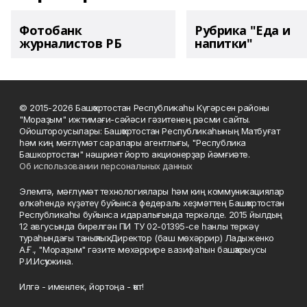
Фотобанк
Рубрика "Еда и
журналистов РБ
напитки"
© 2015-2026 Башҡортостан Республикаһы Күгәрсен районы
"Мораҙым" ижтимағи-сәйәси гәзитенең рәсми сайты.
Ойоштороусылары: Башҡортостан Республикаһының Матбуғат
һәм киң мәғлүмәт саралары агентлығы, "Республика
Башкортостан" нәшриәт йорто акционерҙар йәмғиәте.
Об использовании персональных данных
Элемтә, мәғлүмәт технологиялары һәм киң коммуникациялар
өлкәһендә күҙәтеү буйынса федераль хеҙмәттең Башҡортостан
Республикаһы буйынса идаралығында теркәлде. 2015 йылдың
12 авгусында бирелгән ПИ ТУ 02-01395-се һанлы теркәү
тураһындағы таныҡлыҡ. Директор (баш мөхәррир) Ладыженко
А.Ғ., "Мораҙым" гәзите мөхәррире вазифаһын башҡарыусы
Р.И.Исҡужина.
Илгә - именлек, йортоңа - ҡот!