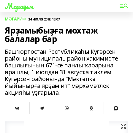
Мораҙым
МӘҒАРИФ
24 ИЮЛЯ 2018, 13:07
Ярҙамыбыҙға мохтаж
балалар бар
Башҡортостан Республикаһы Күгәрсен
районы муниципаль район хакимиәте
башлығының 671-се һанлы ҡарарына
ярашлы, 1 июлдән 31 авгусҡа тиклем
Күгәрсен районында “Мәктәпкә
йыйынырға ярҙам ит” мәрхәмәтлек
акцияһы уҙғарыла.