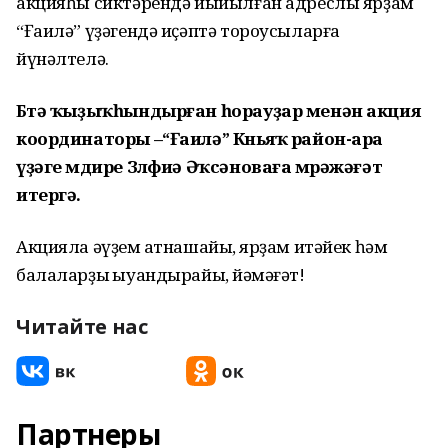
акцияһы сиктәрендә йыйылған адреслы ярҙам
“Ғаилә” үҙәгендә иҫәптә тороусыларға
йүнәлтелә.
Бөтә ҡыҙыҡһындырған һорауҙар менән акция
координаторы –“Ғаилә” Көньяҡ район-ара
үҙәге мөдире Зөлфиә Әҡсәноваға мөрәжәғәт
итергә.
Акцияла әүҙем ҡатнашайыҡ, ярҙам итәйек һәм
балаларҙы ҡыуандырайыҡ, йәмәғәт!
Читайте нас
Партнеры