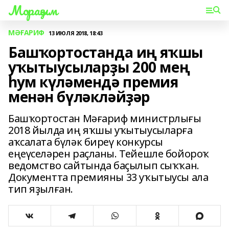
Мораҙым
МӘҒАРИФ
13 ИЮЛЯ 2018, 18:43
Башҡортостанда иң яҡшы
уҡытыусыларҙы 200 мең
һум күләмендә премия
менән бүләкләйҙәр
Башҡортостан Мәғариф министрлығы
2018 йылда иң яҡшы уҡытыусыларға
аҡсалата бүләк биреү конкурсы
еңеүселәрен раҫланы. Тейешле бойороҡ
ведомство сайтында баҫылып сыҡҡан.
Документта премияны 33 уҡытыусы ала
тип яҙылған.