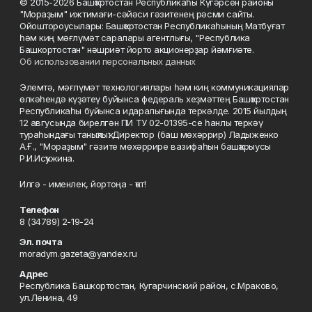
© 2015-2026 Башҡортостан Республикаһы Күгәрсен районы
"Мораҙым" ижтимағи-сәйәси гәзитенең рәсми сайты.
Ойоштороусылары: Башҡортостан Республикаһының Матбуғат
һәм киң мәғлүмәт саралары агентлығы, "Республика
Башкортостан" нәшриәт йорто акционерҙар йәмғиәте.
Об использовании персональных данных
Элемтә, мәғлүмәт технологиялары һәм киң коммуникациялар
өлкәһендә күҙәтеү буйынса федераль хеҙмәттең Башҡортостан
Республикаһы буйынса идаралығында теркәлде. 2015 йылдың
12 авгусында бирелгән ПИ ТУ 02-01395-се һанлы теркәү
тураһындағы таныҡлыҡ. Директор (баш мөхәррир) Ладыженко
А.Ғ., "Мораҙым" гәзите мөхәррире вазифаһын башҡарыусы
Р.И.Исҡужина.
Илгә - именлек, йортоңа - ҡот!
Телефон
8 (34789) 2-19-24
Эл. почта
moradym.gazeta@yandex.ru
Адрес
Республика Башкортостан, Кугарчинский район, с.Мраково,
ул.Ленина, 49