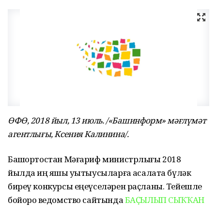
ӨФӨ, 2018 йыл, 13 июль. /«Башинформ» мәғлүмәт
агентлығы, Ксения Калинина/.
Башҡортостан Мәғариф министрлығы 2018
йылда иң яҡшы уҡытыусыларға аҡсалата бүләк
биреү конкурсы еңеүселәрен раҫланы. Тейешле
бойороҡ ведомство сайтында
БАҪЫЛЫП СЫҠҠАН