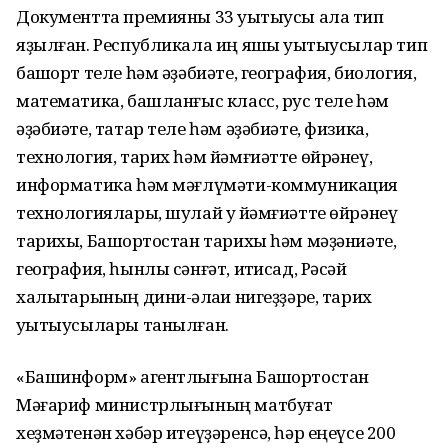
Документта премияны 33 уҡытыусы ала тип
яҙылған. Республикала иң яҡшы уҡытыусылар тип
башҡорт теле һәм әҙәбиәте, география, биология,
математика, башланғыс класс, рус теле һәм
әҙәбиәте, татар теле һәм әҙәбиәте, физика,
технология, тарих һәм йәмғиәтте өйрәнеү,
информатика һәм мәғлүмәти-коммуникация
технологиялары, шулай уҡ йәмғиәтте өйрәнеү
тарихы, Башҡортостан тарихы һәм мәҙәниәте,
география, һынлы сәнғәт, иҡтисад, Рәсәй
халыҡтарының дини-әҡлаҡи нигеҙҙәре, тарих
уҡытыусылары танылған.
«Башинформ» агентлығына Башҡортостан
Мәғариф министрлығының матбуғат
хеҙмәтенән хәбәр итеүҙәренсә, һәр еңеүсе 200