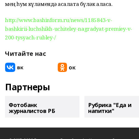
мең һум күләмендә аҡсалата бүләк аласаҡ.
http://www.bashinform.ru/news/1185843-v-
bashkirii-luchshikh-uchiteley-nagradyat-premiey-v-
200-tysyach-rubley-/
Читайте нас
Партнеры
Фотобанк
Рубрика "Еда и
журналистов РБ
напитки"