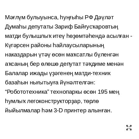
Мәғлүм булыуынса, һуңғыһы РФ Дәүләт
Думаһы депутаты Зариф Байғусҡаровтың
матди булышлыҡ итеү һөҙөмтәһендә асылған -
Күгәрсен районы һайлаусыларының
наказдарын үтәү өсөн маҡсатлы бүленгән
аҡсаның бер өлөшө депутат тәҡдиме менән
Балалар ижады үҙәгенең матди-техник
базаһын нығытыуға йүнәлтелгән:
“Робототехника” технопаркы өсөн 195 мең
һумлыҡ легоконструкторҙар, төрлө
йыйылмалар һәм 3-D принтер алынған.