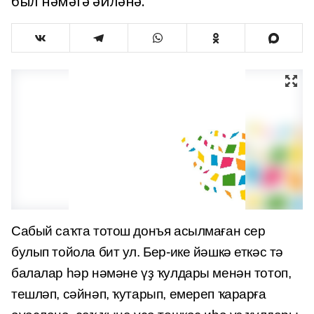
был нәмәгә әйләнә.
Сабый саҡта тотош донъя асылмаған сер
булып тойола бит ул. Бер-ике йәшкә еткәс тә
балалар һәр нәмәне үҙ ҡулдары менән тотоп,
тешләп, сәйнәп, ҡутарып, емереп ҡарарға