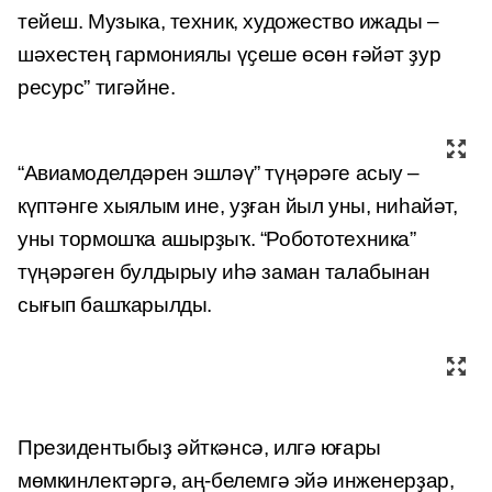
тейеш. Музыка, техник, художество ижады –
шәхестең гармониялы үҫеше өсөн ғәйәт ҙур
ресурс” тигәйне.
“Авиамоделдәрен эшләү” түңәрәге асыу –
күптәнге хыялым ине, уҙған йыл уны, ниһайәт,
уны тормошҡа ашырҙыҡ. “Робототехника”
түңәрәген булдырыу иһә заман талабынан
сығып башҡарылды.
Президентыбыҙ әйткәнсә, илгә юғары
мөмкинлектәргә, аң-белемгә эйә инженерҙар,