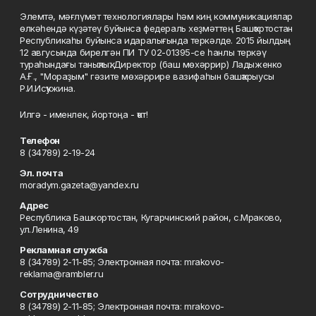
Элемтә, мәғлүмәт технологиялары һәм киң коммуникациялар
өлкәһендә күҙәтеү буйынса федераль хеҙмәттең Башҡортостан
Республикаһы буйынса идаралығында теркәлде. 2015 йылдың
12 авгусында бирелгән ПИ ТУ 02-01395-се һанлы теркәү
тураһындағы таныҡлыҡ. Директор (баш мөхәррир) Ладыженко
А.Ғ., "Мораҙым" гәзите мөхәррире вазифаһын башҡарыусы
Р.И.Исҡужина.
Илгә - именлек, йортоңа - ҡот!
Телефон
8 (34789) 2-19-24
Эл. почта
moradym.gazeta@yandex.ru
Адрес
Республика Башкортостан, Кугарчинский район, с.Мраково,
ул.Ленина, 49
Рекламная служба
8 (34789) 2-11-85; Электронная почта: mrakovo-
reklama@rambler.ru
Сотрудничество
8 (34789) 2-11-85; Электронная почта: mrakovo-