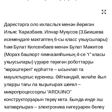
Дәрестәргә оло ихласлыҡ менән йөрөгән
Ильяс Ҡаразбаев, Илнар Мукусов (З.Биишева
исемендәге мәктәптең 6-сы класс уҡыусылары)
һәм Булат Килсенбаев менән Булат Мәжитов
(Мораҡ башҡорт гимназияһының 4-се “г” класы
уҡыусылары) үҙҙәре төҙөгән роботтарҙы
“көрәштереп” күрһәтте – ысынлап та
мауыҡтырғыс күренеш. Әйткәндәй, киләһе йыл
уларҙы тағы ла ҡыҙығыраҡ шөғөл –
микропроцессорлы “ARDUINO”
конструкторҙарын төҙөү көтә. Бында инде эш
ҡатмарлыраҡ – электроника нигеҙҙәрен белеү