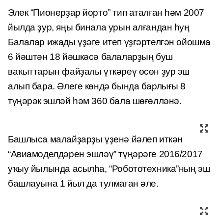
Элек “Пионерҙар йорто” тип аталған һәм 2007
йылда ҙур, яңы бинала урын алғандан һуң
Балалар ижады үҙәге итеп үҙгәртелгән ойошма
6 йәштән 18 йәшкәсә балаларҙың буш
ваҡыттарын файҙалы үткәреү өсөн ҙур эш
алып бара. Әлеге көндә бында барлығы 8
түңәрәк
эшләй һәм 360 бала шөғөлләнә.
Башлыса малайҙарҙы үҙенә йәлеп иткән
“Авиамоделдәрен эшләү” түңәрәге 2016/2017
уҡыу йылында асылһа, “Робототехника”ның эш
башлауына 1 йыл да тулмаған әле.