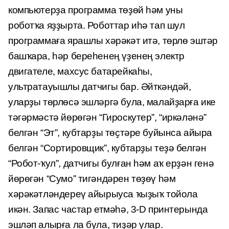
компьютерҙа программа төҙөй һәм уны
роботҡа яҙҙырта. Роботтар иһә тап шул
программаға ярашлы хәрәкәт итә, төрлө эштәр
башҡара, һәр береһенең үҙенең электр
двигателе, махсус батарейкаһы,
ультратауышлы датчигы бар. Әйткәндәй,
уларҙы төрлөсә эшләргә була, малайҙарға ике
тәгәрмәстә йөрөгән “Гироскутер”, “иркәләнә”
белгән “Эт”, кубтарҙы төҫтәре буйынса айыра
белгән “Сортировщик”, кубтарҙы теҙә белгән
“Робот-ҡул”, датчигы булған һәм аҡ ерҙән генә
йөрөгән “Сумо” тигәндәрен төҙөү һәм
хәрәкәтләндереү айырыуса ҡыҙыҡ тойола
икән. Запас частар етмәһә, 3-D принтерында
эшләп алырға ла була, тиҙәр улар.