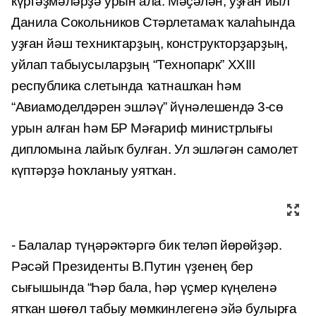
күргәҙмәләрҙә урын ала. Мәҫәлән, уҙған йыл
Данила Сокольников Стәрлетамаҡ ҡалаһында
уҙған йәш техниктарҙың, конструкторҙарҙың,
уйлап табыусыларҙың “Технопарк” XXIII
республика слетында ҡатнашҡан һәм
“Авиамоделдәрен эшләү” йүнәлешендә 3-сө
урын алған һәм БР Мәғариф министрлығы
дипломына лайыҡ булған. Ул эшләгән самолет
күптәрҙә һоҡланыу уятҡан.
- Балалар түңәрәктәргә бик теләп йөрөйҙәр.
Рәсәй Президенты В.Путин үҙенең бер
сығышында “Һәр бала, һәр үҫмер күңеленә
ятҡан шөғөл табыу мөмкинлегенә эйә булырға