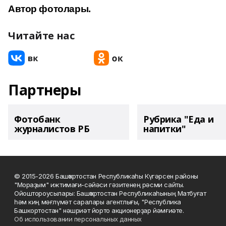
Автор фотолары.
Читайте нас
Партнеры
Фотобанк
Рубрика "Еда и
журналистов РБ
напитки"
© 2015-2026 Башҡортостан Республикаһы Күгәрсен районы
"Мораҙым" ижтимағи-сәйәси гәзитенең рәсми сайты.
Ойоштороусылары: Башҡортостан Республикаһының Матбуғат
һәм киң мәғлүмәт саралары агентлығы, "Республика
Башкортостан" нәшриәт йорто акционерҙар йәмғиәте.
Об использовании персональных данных