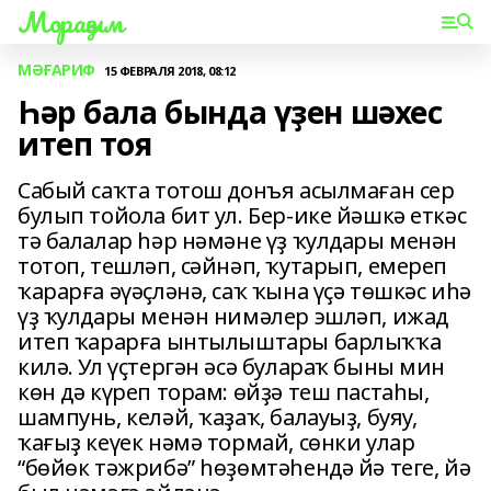
Мораҙым
МӘҒАРИФ
15 ФЕВРАЛЯ 2018, 08:12
Һәр бала бында үҙен шәхес
итеп тоя
Сабый саҡта тотош донъя асылмаған сер
булып тойола бит ул. Бер-ике йәшкә еткәс
тә балалар һәр нәмәне үҙ ҡулдары менән
тотоп, тешләп, сәйнәп, ҡутарып, емереп
ҡарарға әүәҫләнә, саҡ ҡына үҫә төшкәс иһә
үҙ ҡулдары менән нимәлер эшләп, ижад
итеп ҡарарға ынтылыштары барлыҡҡа
килә. Ул үҫтергән әсә булараҡ быны мин
көн дә күреп торам: өйҙә теш пастаһы,
шампунь, келәй, ҡаҙаҡ, балауыҙ, буяу,
ҡағыҙ кеүек нәмә тормай, сөнки улар
“бөйөк тәжрибә” һөҙөмтәһендә йә теге, йә