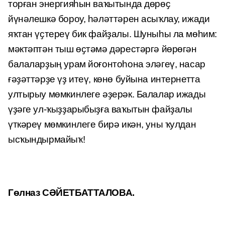
торған энергияһын ваҡытында дөрөҫ
йүнәлешкә бороу, һәләттәрен асыҡлау, ижади
яҡтан үҫтереү бик файҙалы. Шуныһы ла мөһим:
мәктәптән тыш өҫтәмә дәрестәргә йөрөгән
балаларҙың урам йоғонтоһона эләгеү, насар
ғәҙәттәрҙе үҙ итеү, көнө буйына интернетта
ултырыу мөмкинлеге әҙерәк. Балалар ижады
үҙәге ул-ҡыҙҙарыбыҙға ваҡытын файҙалы
үткәреү мөмкинлеге бирә икән, уны ҡулдан
ысҡындырмайыҡ!
Гөлназ СӘЙЕТБАТТАЛОВА.