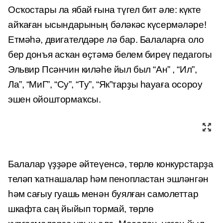
Осҡостары ла ябай ғына түгел бит әле: күкте
айҡаған ысындарының бәләкәс күсермәләре!
Етмәһә, двигателдәре лә бар. Балаларға оло
бер донъя асҡан өҫтәмә белем биреү педагогы
Эльвир Псәнчин киләһе йыл был “Ан” , “Ил”,
Ла”, “МиГ”, “Су”, “Ту”, “Як”тарҙы һауаға осороу
эшен ойоштормаҡсы.
Балалар үҙҙәре әйтеүенсә, төрлө конкурстарҙа
теләп ҡатнашалар һәм пенопластан эшләнгән
һәм сағыу гуашь менән буялған самолеттар
шкафта саң йыйып тормай, төрлө