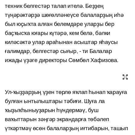
техник белгестәр талап ителә. Беҙҙең
түңәрәктәрҙә шөғөлләнеүсе балаларҙың иһә
был юҫыҡта алған белемдәре уларҙы бер
баҫҡысҡа юғары күтәрә, кем белә, бәлки
киләсәктә улар араһынан асыштар яһаусы
ғалимдар, белгестәр сығыр, - ти Балалар
ижады үҙәге директоры Сөмбөл Хафизова.
Ул-ҡыҙҙарҙың үҙен төрлө яҡлап һынап ҡарауға
булған ынтылыштары тәбиғи. Шуға ла
ҡыҙыҡһыныуҙарын һүндермәү, буш
ваҡыттарын зәңгәр экрандарға төбәлеп
үткәртмәү өсөн балаларҙың иғтибарын, ташып