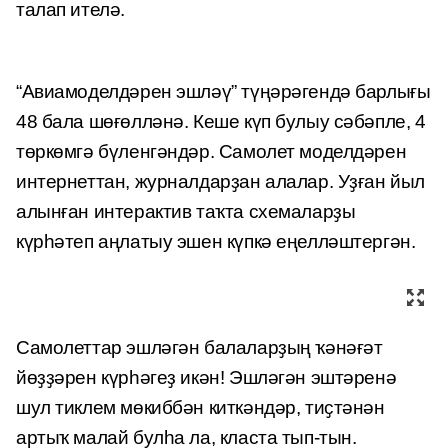
талап ителә.
“Авиамоделдәрен эшләү” түңәрәгендә барлығы
48 бала шөғөлләнә. Кеше күп булыу сәбәпле, 4
төркөмгә бүленгәндәр. Самолет моделдәрен
интернеттан, журналдарҙан алалар. Уҙған йыл
алынған интерактив таҡта схемаларҙы
күрһәтеп аңлатыу эшен күпкә еңелләштергән.
Самолеттар эшләгән балаларҙың ҡәнәғәт
йөҙҙәрен күрһәгеҙ икән! Эшләгән эштәренә
шул тиклем мөкиббән киткәндәр, тиҫтәнән
артыҡ малай булһа ла, класта тып-тын.