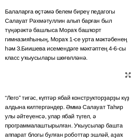
Балаларға өҫтәмә белем биреү педагогы
Салауат Рәхмәтуллин алып барған был
түңәрәктә башлыса Мораҡ башҡорт
гимназияһының, Мораҡ 1-се урта мәктәбенең
һәм З.Биишева исемендәге мәктәптең 4-6-сы
класс уҡыусылары шөғөлләнә.
“Лего” тигәс, күптәр ябай конструкторҙарҙы күҙ
алдына килтергәндер. Әммә Салауат Таһир
улы әйтеүенсә, улар ябай түгел, ә
программалаштырылған. Уҡыусылар башта
аппарат блогы булған роботтар эшләй, аҙаҡ