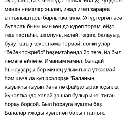
әүәҫләнә, саҡ ҡына үҫә төшкәс иһә үҙ ҡулдары
менән нимәлер эшләп, ижад итеп ҡарарға
ынтылыштары барлыҡҡа килә. Ул үҫтергән әсә
булараҡ быны мин көн дә күреп торам: өйҙә
теш пастаһы, шампунь, келәй, ҡаҙаҡ, балауыҙ,
буяу, ҡағыҙ кеүек нәмә тормай, сөнки улар
“бөйөк тәжрибә” һөҙөмтәһендә йә теге, йә был
нәмәгә әйләнә. Иманым камил, бындай
һынауҙарҙы бер минең улым ғына үткәрмәй
һәм шуға ла күп әсәләрҙе “Баланың
ҡыҙыҡһыныуын йәнә лә файҙалыраҡ юҫыҡҡа
йүнәлткәндә ҡалай ҙа шәп булыр ине” тигән
һорау борсой. Был һорауға яуапты беҙ
Балалар ижады үҙәгенән барып таптыҡ.