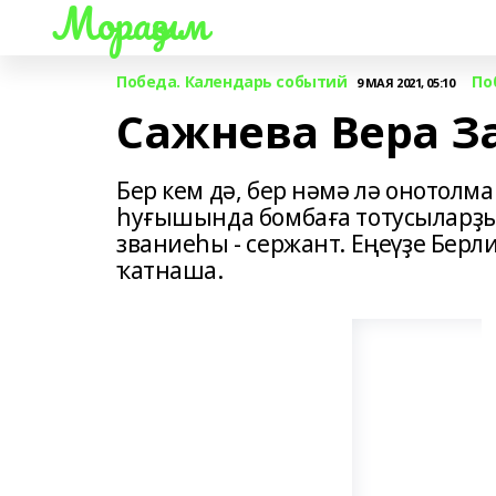
Мораҙым
Победа. Календарь событий
По
9 МАЯ 2021, 05:10
Сажнева Вера З
Бер кем дә, бер нәмә лә онотолм
һуғышында бомбаға тотусыларҙы
званиеһы - сержант. Еңеүҙе Бер
ҡатнаша.