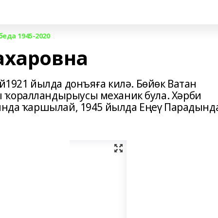
беда 1945-2020
ахаровна
ай1921 йылда донъяға килә. Бөйөк Ватан
 ҡоралландырыусы механик була. Хәрби
линда ҡаршылай, 1945 йылда Еңеү Парадынд