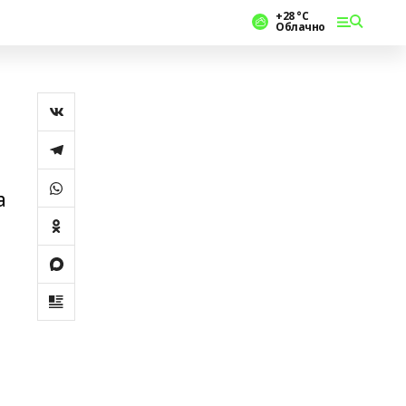
+28 °С
Облачно
а