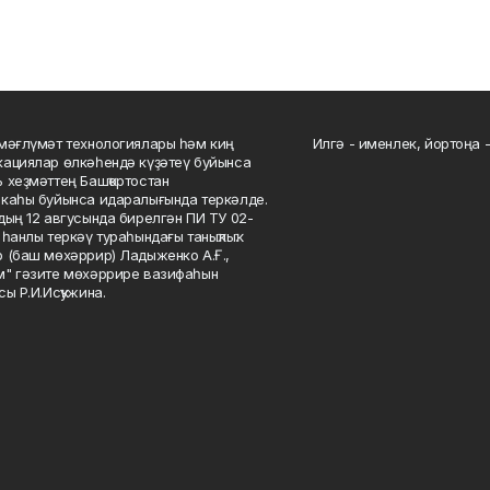
мәғлүмәт технологиялары һәм киң
Илгә - именлек, йортоңа - 
ациялар өлкәһендә күҙәтеү буйынса
 хеҙмәттең Башҡортостан
каһы буйынса идаралығында теркәлде.
дың 12 авгусында бирелгән ПИ ТУ 02-
һанлы теркәү тураһындағы таныҡлыҡ.
 (баш мөхәррир) Ладыженко А.Ғ.,
" гәзите мөхәррире вазифаһын
сы Р.И.Исҡужина.