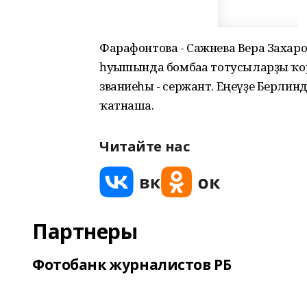
Фарафонтова - Сажнева Вера Захаро
һуғышында бомбаға тотусыларҙы ҡ
званиеһы - сержант. Еңеүҙе Берли
ҡатнаша.
Читайте нас
Партнеры
Фотобанк журналистов РБ