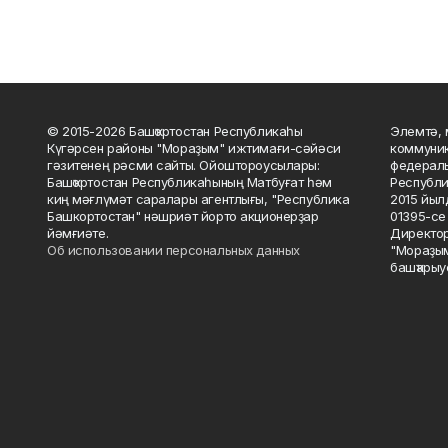
© 2015-2026 Башҡортостан Республикаһы
Элемтә, 
Күгәрсен районы "Мораҙым" ижтимағи-сәйәси
коммуник
гәзитенең рәсми сайты. Ойоштороусылары:
федераль
Башҡортостан Республикаһының Матбуғат һәм
Республи
киң мәғлүмәт саралары агентлығы, "Республика
2015 йыл
Башкортостан" нәшриәт йорто акционерҙар
01395-се 
йәмғиәте.
Директор
Об использовании персональных данных
"Мораҙым
башҡарыу