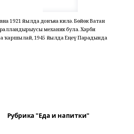
вна 1921 йылда донъяға килә. Бөйөк Ватан
оралландырыусы механик була. Хәрби
нда ҡаршылай, 1945 йылда Еңеү Парадында
Рубрика "Еда и напитки"